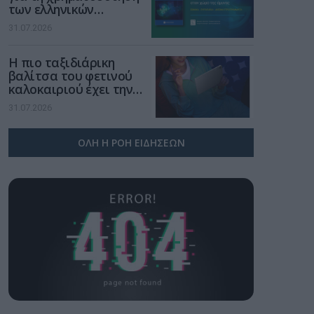
των ελληνικών
επιχειρήσεων στον
31.07.2026
χώρο της άμυνας
Η πιο ταξιδιάρικη
βαλίτσα του φετινού
καλοκαιριού έχει την
υπογραφή της Xiaomi
31.07.2026
ΟΛΗ Η ΡΟΗ ΕΙΔΗΣΕΩΝ