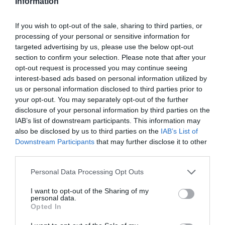
Information
πρωταγωνιστήσουν στο μέλλον, οφείλουμε
να καλλιεργήσουμε
μια κουλτούρα
If you wish to opt-out of the sale, sharing to third parties, or
εμπιστοσύνης
, όπου η Τεχνητή Νοημοσύνη
processing of your personal or sensitive information for
targeted advertising by us, please use the below opt-out
γίνεται αντιληπτή ως ένας
καταλύτης που
section to confirm your selection. Please note that after your
ενισχύει και συμπληρώνει την ανθρώπινη
opt-out request is processed you may continue seeing
ικανότητα, αντί να την αντικαθιστά.
Ο
interest-based ads based on personal information utilized by
us or personal information disclosed to third parties prior to
στόχος είναι το AI να διαχειρίζεται το
your opt-out. You may separately opt-out of the further
επαναλαμβανόμενο έργο,
disclosure of your personal information by third parties on the
IAB’s list of downstream participants. This information may
απελευθερώνοντας τον άνθρωπο για
also be disclosed by us to third parties on the
IAB’s List of
κρίσιμα σημεία όπως η εμπιστοσύνη, η κρίση
Downstream Participants
that may further disclose it to other
third parties.
και οι σύνθετες αποφάσεις
.
Please note that this website/app uses one or more Google
Personal Data Processing Opt Outs
Σε αυτό το πλαίσιο, η επιτυχία δεν κρίνεται
services and may gather and store information including but
not limited to your visit or usage behaviour. You may click to
I want to opt-out of the Sharing of my
πλέον μόνο με τους παραδοσιακούς
personal data.
grant or deny consent to Google and its third-party tags to
Opted In
οικονομικούς όρους. Υιοθετούμε νέους
use your data for below specified purposes in below Google
consent section.