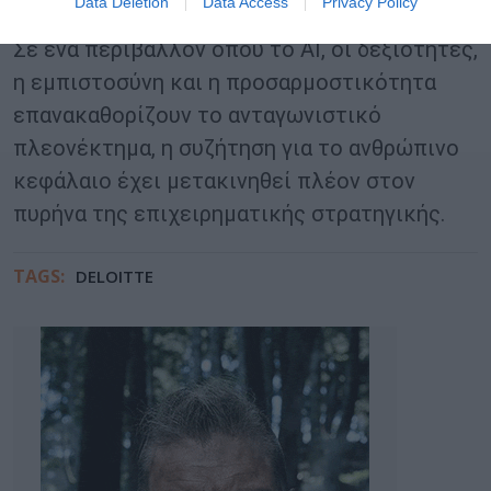
Data Deletion
Data Access
Privacy Policy
διαμορφώσουν τη νέα εποχή της εργασίας.
Σε ένα περιβάλλον όπου το AI, οι δεξιότητες,
η εμπιστοσύνη και η προσαρμοστικότητα
επανακαθορίζουν το ανταγωνιστικό
πλεονέκτημα, η συζήτηση για το ανθρώπινο
κεφάλαιο έχει μετακινηθεί πλέον στον
πυρήνα της επιχειρηματικής στρατηγικής.
TAGS:
DELOITTE