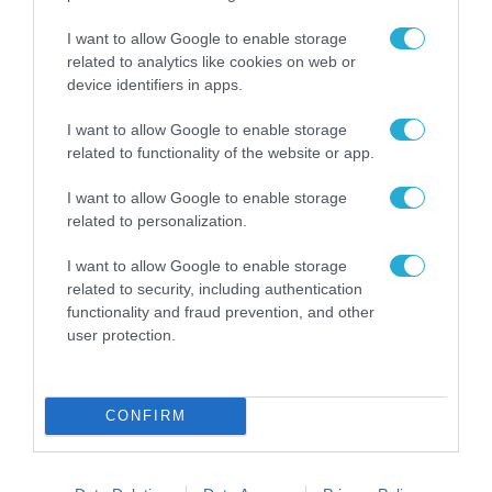
φαντάζονται, να κρίνουν, να δημιουργούν και
I want to allow Google to enable storage
να ηγούνται.
Οι οργανισμοί που θα επιλέξουν
related to analytics like cookies on web or
device identifiers in apps.
να επενδύσουν στο ανθρώπινο κεφάλαιο,
χτίζοντας
ψυχολογική ασφάλεια, ευελιξία
I want to allow Google to enable storage
related to functionality of the website or app.
και κουλτούρα συνεχούς μάθησης
θα είναι
εκείνοι που θα αποκομίσουν την πραγματική
I want to allow Google to enable storage
αξία το ΑΙ. Η ισορροπία μεταξύ τεχνολογίας
related to personalization.
και ανθρώπου δεν είναι απλώς ηθική
I want to allow Google to enable storage
επιλογή· είναι στρατηγική αναγκαιότητα.
related to security, including authentication
functionality and fraud prevention, and other
user protection.
Μέσα από το
2026 Human Capital Trends
Event
, η Deloitte Ελλάδας επιβεβαίωσε τον
ρόλο της ως στρατηγικός σύμβουλος των
CONFIRM
επιχειρήσεων και των οργανισμών στην
προσπάθειά τους να κατανοήσουν και να