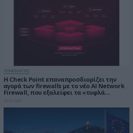
ΤΕΧΝΟΛΟΓΙΕΣ
Η Check Point επαναπροσδιορίζει την
αγορά των firewalls με το νέο AI Network
Firewall, που εξαλείφει τα «τυφλά
σημεία» της Τεχνητής Νοημοσύνης σε
30.07.2026
κάθε δίκτυο