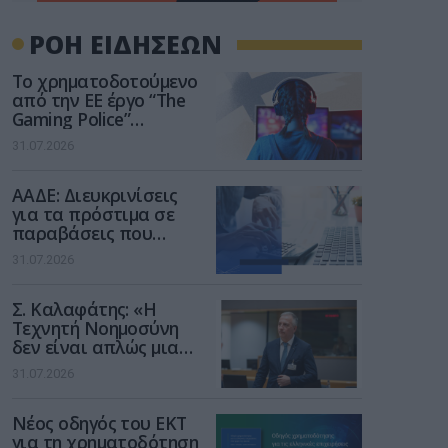
ΡΟΗ ΕΙΔΗΣΕΩΝ
Το χρηματοδοτούμενο
από την ΕΕ έργο “The
Gaming Police”
ενισχύει την ασφάλεια
31.07.2026
των παιδιών στο
διαδίκτυο
ΑΑΔΕ: Διευκρινίσεις
για τα πρόστιμα σε
παραβάσεις που
αφορούν τους ΦΗΜ
31.07.2026
Σ. Καλαφάτης: «Η
Τεχνητή Νοημοσύνη
δεν είναι απλώς μια
νέα τεχνολογία, είναι
31.07.2026
μια νέα βιομηχανική
επανάσταση»
Νέος οδηγός του ΕΚΤ
για τη χρηματοδότηση