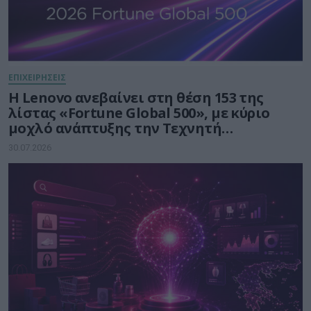
ΕΠΙΧΕΙΡΗΣΕΙΣ
Η Lenovo ανεβαίνει στη θέση 153 της
λίστας «Fortune Global 500», με κύριο
μοχλό ανάπτυξης την Τεχνητή
Νοημοσύνη
30.07.2026