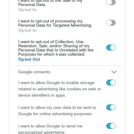
δείκτες μέτρησης που θέτουν στο επίκεντρο
I want to opt-out of the Sale of my
Personal Data.
την
ψυχολογική ασφάλεια
των εργαζομένων,
Opted In
την
ταχύτητα επανεκπαίδευσής
τους και την
I want to opt-out of processing my
Personal Data for Targeted Advertising.
εσωτερική κινητικότητα
μέσα στον
Opted In
οργανισμό. Αυτό το οικοσύστημα ανάπτυξης
I want to opt-out of Collection, Use,
θωρακίζεται από μια
υπεύθυνη
Retention, Sale, and/or Sharing of my
Personal Data that Is Unrelated with the
διακυβέρνηση
, η οποία διασφαλίζει την
Purposes for which it was collected.
Opted Out
ακεραιότητα των συστημάτων μέσω της
αρχής «Safety by Design» και του συνεχούς
Google consents
ελέγχου των εργαλείων AI που
I want to allow Google to enable storage
related to advertising like cookies on web or
χρησιμοποιούμε.
device identifiers in apps.
Το μέλλον δεν είναι το ΑΙ που αντικαθιστά
I want to allow my user data to be sent to
τους ανθρώπους, αλλά
άνθρωποι
Google for online advertising purposes.
ενδυναμωμένοι από την ΤΝ για να κάνουν
I want to allow Google to send me
αυτό που μόνο αυτοί μπορούν: να
personalized advertising.