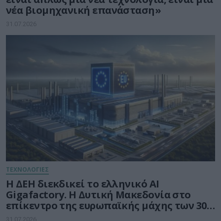
νέα βιομηχανική επανάσταση»
31.07.2026
ΤΕΧΝΟΛΟΓΙΕΣ
Η ΔΕΗ διεκδικεί το ελληνικό AI
Gigafactory. Η Δυτική Μακεδονία στο
επίκεντρο της ευρωπαϊκής μάχης των 30
δισ. ευρώ για την Τεχνητή Νοημοσύνη
31.07.2026