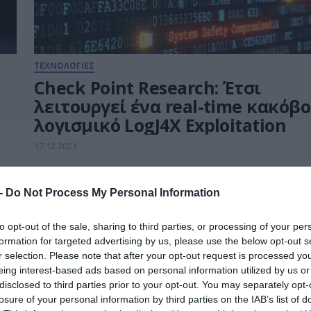
ΤΕΧΝΟΛΟΓΙΕΣ
Check Point Research: Έτσι
λειτουργεί ένα real-time κακόβ
λογισμικό LogJ4X Exploitation
17.12.2021
 -
Do Not Process My Personal Information
to opt-out of the sale, sharing to third parties, or processing of your per
formation for targeted advertising by us, please use the below opt-out s
r selection. Please note that after your opt-out request is processed y
eing interest-based ads based on personal information utilized by us or
disclosed to third parties prior to your opt-out. You may separately opt-
losure of your personal information by third parties on the IAB’s list of