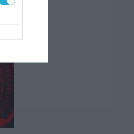
εις
22