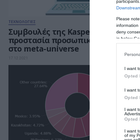
participants
Downstream 
Please note
ΤΕΧΝΟΛΟΓΙΕΣ
information 
Συμβουλές της Kaspersky για
deny consent
προστασία προσωπικών δεδομέν
in below Go
στο meta-universe
Persona
17.12.2021
I want t
Opted 
I want t
Opted 
I want 
Advertis
Opted 
I want t
of my P
was col