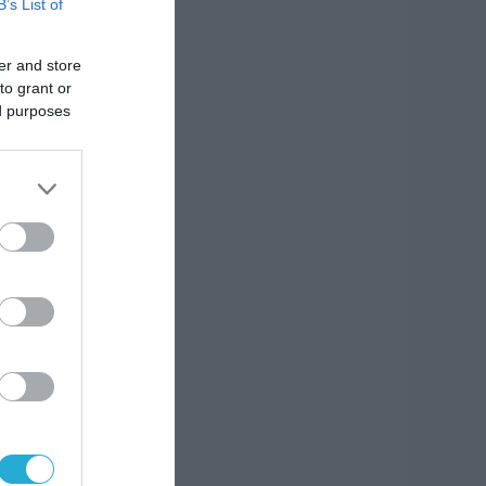
B’s List of
er and store
to grant or
ed purposes
ως