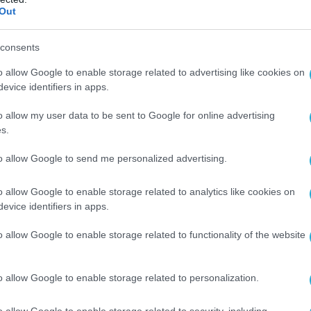
Out
ΤΕΧΝΟΛΟΓΙΕΣ
Ολοκληρώθηκε το 7ο Συνέδριο
consents
ας
Ψηφιακής Ασφάλειας, DPO & ICT
o allow Google to enable storage related to advertising like cookies on
Security World
evice identifiers in apps.
10.12.2021
o allow my user data to be sent to Google for online advertising
s.
to allow Google to send me personalized advertising.
o allow Google to enable storage related to analytics like cookies on
evice identifiers in apps.
o allow Google to enable storage related to functionality of the website
o allow Google to enable storage related to personalization.
o allow Google to enable storage related to security, including