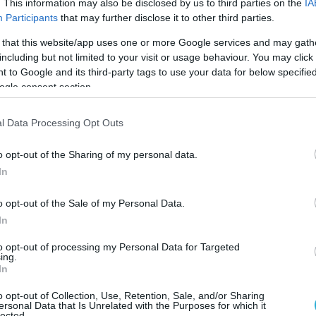
. This information may also be disclosed by us to third parties on the
IA
Participants
that may further disclose it to other third parties.
 that this website/app uses one or more Google services and may gath
ΤΕΧΝΟΛΟΓΙΕΣ
including but not limited to your visit or usage behaviour. You may click 
Κυβερνοεπιθέσεις εναντίον
 to Google and its third-party tags to use your data for below specifi
ων
βιομηχανικών συστημάτων: Η
ogle consent section.
Ελλάδα στην 5η θέση παγκοσμί
l Data Processing Opt Outs
16.12.2021
o opt-out of the Sharing of my personal data.
In
o opt-out of the Sale of my Personal Data.
In
to opt-out of processing my Personal Data for Targeted
ing.
In
o opt-out of Collection, Use, Retention, Sale, and/or Sharing
ersonal Data that Is Unrelated with the Purposes for which it
lected.