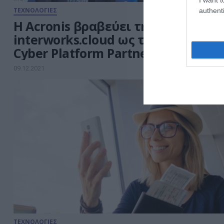
ΤΕΧΝΟΛΟΓΙΕΣ
authenti
H Acronis βραβεύει την
interworks.cloud ως τον #CyberFit
Cyber Platform Partner
09.12.2021
ΤΕΧΝΟΛΟΓΙΕΣ