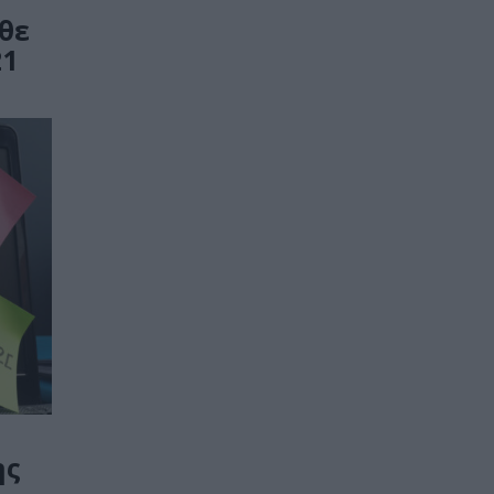
αθε
21
ης