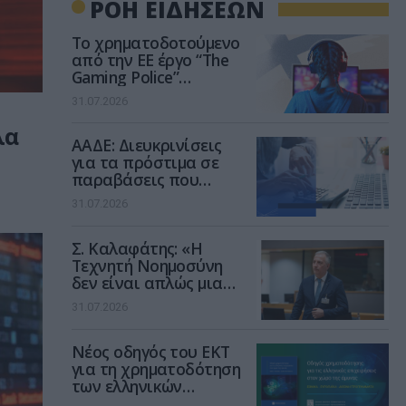
ΡΟΗ ΕΙΔΗΣΕΩΝ
Το χρηματοδοτούμενο
από την ΕΕ έργο “The
Gaming Police”
ενισχύει την ασφάλεια
31.07.2026
των παιδιών στο
διαδίκτυο
λα
ΑΑΔΕ: Διευκρινίσεις
για τα πρόστιμα σε
παραβάσεις που
αφορούν τους ΦΗΜ
31.07.2026
Σ. Καλαφάτης: «Η
Τεχνητή Νοημοσύνη
δεν είναι απλώς μια
νέα τεχνολογία, είναι
31.07.2026
μια νέα βιομηχανική
επανάσταση»
Νέος οδηγός του ΕΚΤ
για τη χρηματοδότηση
των ελληνικών
επιχειρήσεων στον