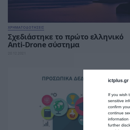
ΧΡΗΜΑΤΟΔΟΤΗΣΕΙΣ
Σχεδιάστηκε το πρώτο ελληνικό
Anti-Drone σύστημα
20.12.2021
ictplus.gr
If you wish 
sensitive in
confirm you
continue se
information 
further disc