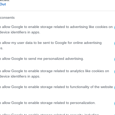
Out
consents
ΧΡΗΜΑΤΟΔΟΤΗΣΕΙΣ
o allow Google to enable storage related to advertising like cookies on
Η Επιτροπή εκταμιεύει 14,1 δισ.
evice identifiers in apps.
ς
ευρώ σε 12 κράτη μέλη στο πλαί
o allow my user data to be sent to Google for online advertising
του SURE
s.
25.05.2021
to allow Google to send me personalized advertising.
o allow Google to enable storage related to analytics like cookies on
evice identifiers in apps.
o allow Google to enable storage related to functionality of the website
o allow Google to enable storage related to personalization.
o allow Google to enable storage related to security, including