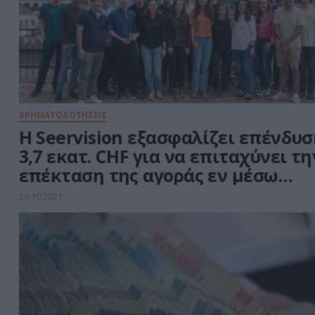
ΧΡΗΜΑΤΟΔΟΤΗΣΕΙΣ
Η Seervision εξασφαλίζει επένδυ
3,7 εκατ. CHF για να επιταχύνει τη
επέκταση της αγοράς εν μέσω
αυξημένης ζήτησης για υβριδικές
20.10.2021
εκδηλώσεις