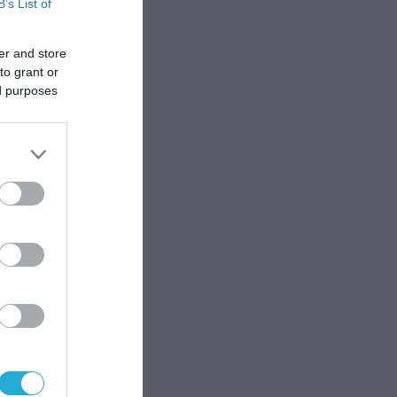
B’s List of
er and store
to grant or
ed purposes
ς