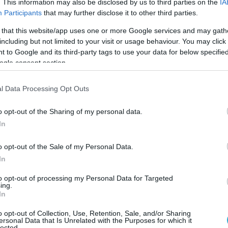
. This information may also be disclosed by us to third parties on the
IA
Participants
that may further disclose it to other third parties.
 that this website/app uses one or more Google services and may gath
including but not limited to your visit or usage behaviour. You may click 
 to Google and its third-party tags to use your data for below specifi
ΧΡΗΜΑΤΟΔΟΤΗΣΕΙΣ
ogle consent section.
2
Η Avrio προσελκύει επένδυση
ύψους 700 χιλιάδων ευρώ για να
l Data Processing Opt Outs
αλλάξει τον τρόπο που οι ομάδε
να
συνεργάζονται
o opt-out of the Sharing of my personal data.
14.07.2021
In
o opt-out of the Sale of my Personal Data.
In
to opt-out of processing my Personal Data for Targeted
ing.
In
o opt-out of Collection, Use, Retention, Sale, and/or Sharing
ersonal Data that Is Unrelated with the Purposes for which it
lected.