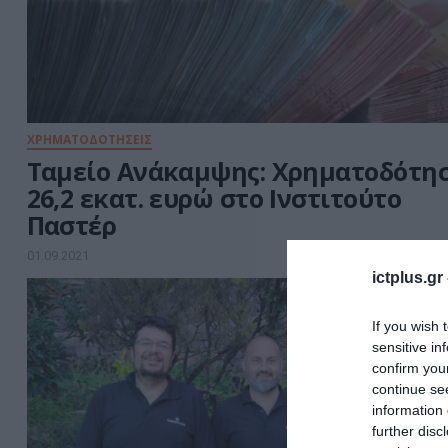
ΧΡΗΜΑΤΟΔΟΤΗΣΕΙΣ
Ταμείο Ανάκαμψης: Χρηματοδότη
26,2 εκατ. ευρώ στο Ινστιτούτο
Παστέρ
01.09.2021
ictplus.gr
If you wish 
sensitive in
confirm you
continue se
information 
further disc