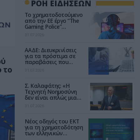
ΡΟΗ ΕΙΔΗΣΕΩΝ
Το χρηματοδοτούμενο
από την ΕΕ έργο “The
Gaming Police”
ενισχύει την ασφάλεια
31.07.2026
των παιδιών στο
διαδίκτυο
ΑΑΔΕ: Διευκρινίσεις
για τα πρόστιμα σε
ού
παραβάσεις που
αφορούν τους ΦΗΜ
 το
31.07.2026
Σ. Καλαφάτης: «Η
Τεχνητή Νοημοσύνη
δεν είναι απλώς μια
νέα τεχνολογία, είναι
31.07.2026
μια νέα βιομηχανική
επανάσταση»
Νέος οδηγός του ΕΚΤ
για τη χρηματοδότηση
των ελληνικών
επιχειρήσεων στον