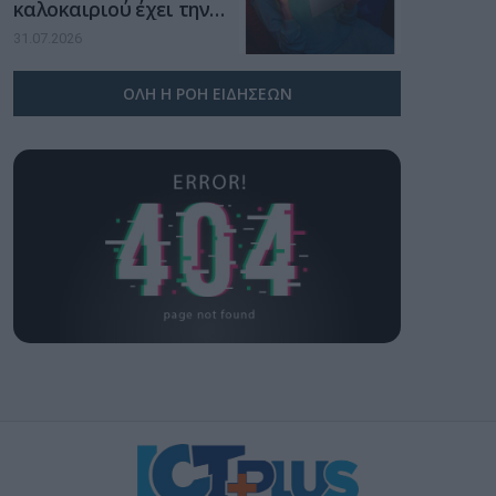
καλοκαιριού έχει την
υπογραφή της Xiaomi
31.07.2026
ΟΛΗ Η ΡΟΗ ΕΙΔΗΣΕΩΝ