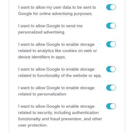
οικιακών ηλεκτρικών συσκευών
I want to allow my user data to be sent to
30.07.2025
Google for online advertising purposes.
I want to allow Google to send me
personalized advertising.
I want to allow Google to enable storage
related to analytics like cookies on web or
device identifiers in apps.
I want to allow Google to enable storage
related to functionality of the website or app.
I want to allow Google to enable storage
related to personalization.
RETAIL
Η Base.com ήρθε για να ανοίξει
I want to allow Google to enable storage
τα σύνορα των ελληνικών e-
related to security, including authentication
shops
functionality and fraud prevention, and other
user protection.
23.07.2025