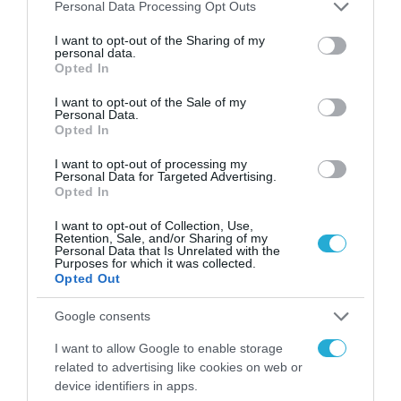
Please note that this website/app uses one or more Google
Personal Data Processing Opt Outs
διψήφια αύξηση λειτουργικής
services and may gather and store information including but
κερδοφορίας και δυναμική
not limited to your visit or usage behaviour. You may click to
I want to opt-out of the Sharing of my
personal data.
επέκταση του δικτύου
grant or deny consent to Google and its third-party tags to
Opted In
31.07.2025
use your data for below specified purposes in below Google
καταστημάτων
consent section.
I want to opt-out of the Sale of my
Personal Data.
Opted In
I want to opt-out of processing my
Personal Data for Targeted Advertising.
Opted In
I want to opt-out of Collection, Use,
Retention, Sale, and/or Sharing of my
Personal Data that Is Unrelated with the
Purposes for which it was collected.
Opted Out
Google consents
ΕΠΙΧΕΙΡΗΣΕΙΣ
Εισήγηση περί κάθετων
I want to allow Google to enable storage
related to advertising like cookies on web or
συμπράξεων στις αγορές
device identifiers in apps.
σχολικών ειδών, παιχνιδιών και