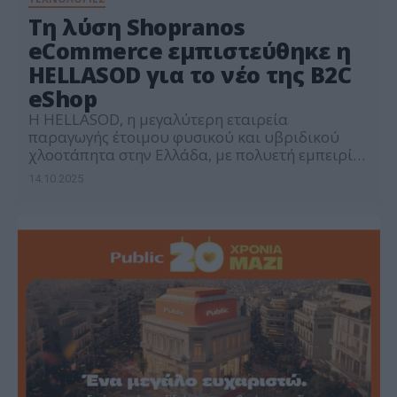
Τη λύση Shopranos
eCommerce εμπιστεύθηκε η
HELLASOD για το νέο της B2C
eShop
Η HELLASOD, η μεγαλύτερη εταιρεία
παραγωγής έτοιμου φυσικού και υβριδικού
χλοοτάπητα στην Ελλάδα, με πολυετή εμπειρία
σε αθλητικές εγκαταστάσεις και αστικές
14.10.2025
αναπλάσεις, δημιούργησε το νέο της B2C eShop
υιοθετώντας τα μοναδικά πλεονεκτήματα της
πλατφόρμας Shopranos eCommerce της
ENTERSOFTONE, του κορυφαίου παρόχου
business software στη χώρα. Με την
ολοκληρωμένη ψηφιακή λύση Shopranos
eCommerce, η HELLASOD ανέπτυξε […]