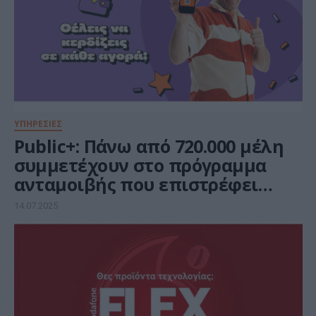
ΥΠΗΡΕΣΙΕΣ
Public+: Πάνω από 720.000 μέλη
συμμετέχουν στο πρόγραμμα
ανταμοιβής που επιστρέφει
ευρώ σε κάθε αγορά
14.07.2025