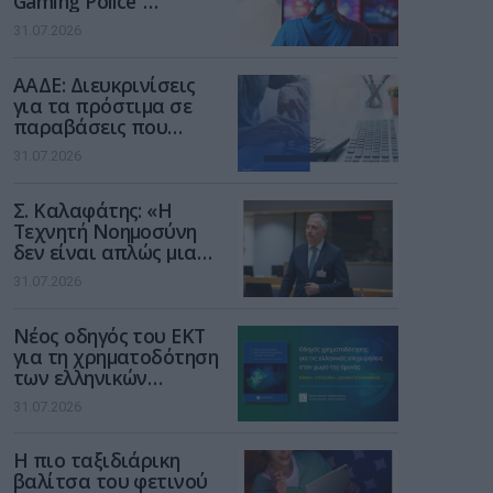
Gaming Police”
ενισχύει την ασφάλεια
31.07.2026
των παιδιών στο
διαδίκτυο
ΑΑΔΕ: Διευκρινίσεις
για τα πρόστιμα σε
παραβάσεις που
αφορούν τους ΦΗΜ
31.07.2026
Σ. Καλαφάτης: «Η
Τεχνητή Νοημοσύνη
δεν είναι απλώς μια
νέα τεχνολογία, είναι
31.07.2026
μια νέα βιομηχανική
επανάσταση»
Νέος οδηγός του ΕΚΤ
για τη χρηματοδότηση
των ελληνικών
επιχειρήσεων στον
31.07.2026
χώρο της άμυνας
Η πιο ταξιδιάρικη
βαλίτσα του φετινού