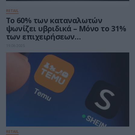
RETAIL
Το 60% των καταναλωτών
ψωνίζει υβριδικά – Μόνο το 31%
των επιχειρήσεων
ανταποκρίνεται
19.06.2025
RETAIL