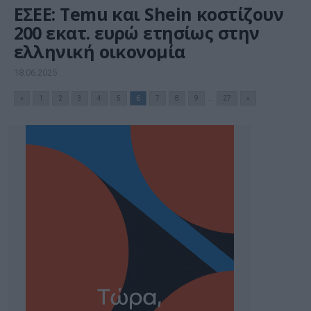
ΕΣΕΕ: Temu και Shein κοστίζουν
200 εκατ. ευρώ ετησίως στην
ελληνική οικονομία
18.06.2025
«
1
2
3
4
5
6
7
8
9
...
27
»