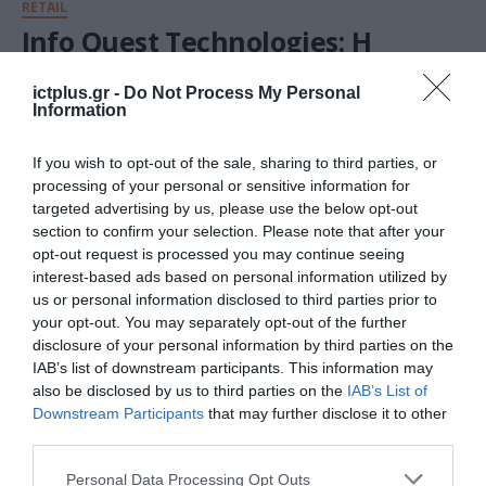
RETAIL
Info Quest Technologies: Η
ανάπτυξη των Xiaomi Stores
στην RetailCo
ictplus.gr -
Do Not Process My Personal
Information
16.01.2026
If you wish to opt-out of the sale, sharing to third parties, or
processing of your personal or sensitive information for
targeted advertising by us, please use the below opt-out
section to confirm your selection. Please note that after your
opt-out request is processed you may continue seeing
interest-based ads based on personal information utilized by
us or personal information disclosed to third parties prior to
your opt-out. You may separately opt-out of the further
disclosure of your personal information by third parties on the
IAB’s list of downstream participants. This information may
also be disclosed by us to third parties on the
IAB’s List of
Downstream Participants
that may further disclose it to other
third parties.
ΕΡΕΥΝΕΣ - ΜΕΛΕΤΕΣ
Στ. Καφούνης: Η εορταστική
Please note that this website/app uses one or more Google
Personal Data Processing Opt Outs