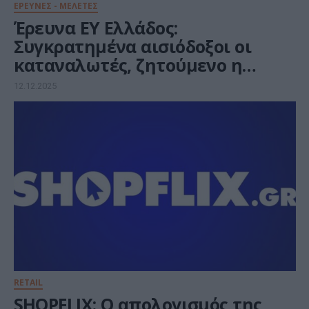
ΕΡΕΥΝΕΣ - ΜΕΛΕΤΕΣ
Έρευνα ΕΥ Ελλάδος:
Συγκρατημένα αισιόδοξοι οι
καταναλωτές, ζητούμενο η
εμπιστοσύνη προς τις
12.12.2025
επιχειρήσεις
RETAIL
SHOPFLIX: Ο απολογισμός της