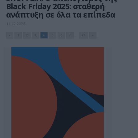
Black Friday 2025: σταθερή
ανάπτυξη σε όλα τα επίπεδα
11.12.2025
«
1
2
3
4
5
6
7
...
27
»