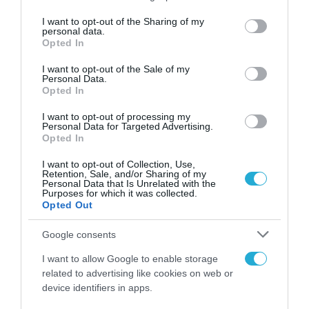
αγορά δεν έφερε τη θετική
services and may gather and store information including but
not limited to your visit or usage behaviour. You may click to
I want to opt-out of the Sharing of my
ανατροπή που προσδοκούσαν οι
personal data.
grant or deny consent to Google and its third-party tags to
Opted In
εμπορικές επιχειρήσεις
use your data for below specified purposes in below Google
12.01.2026
consent section.
I want to opt-out of the Sale of my
Personal Data.
Opted In
I want to opt-out of processing my
Personal Data for Targeted Advertising.
Opted In
I want to opt-out of Collection, Use,
Retention, Sale, and/or Sharing of my
Personal Data that Is Unrelated with the
Purposes for which it was collected.
Opted Out
Google consents
ΠΡΟΪΟΝΤΑ-ΥΠΗΡΕΣΙΕΣ
I want to allow Google to enable storage
Τα Public ξεκίνησαν τις
related to advertising like cookies on web or
χειμερινές εκπτώσεις με
device identifiers in apps.
μοναδικές τιμές και έμφαση