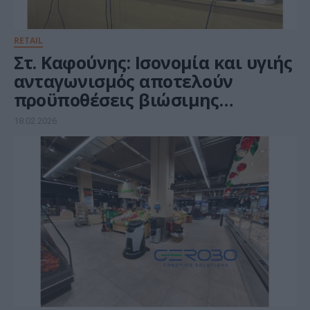
RETAIL
Στ. Καφούνης: Ισονομία και υγιής
ανταγωνισμός αποτελούν
προϋποθέσεις βιώσιμης
ανάπτυξης της οικονομίας και
18.02.2026
της αγοράς