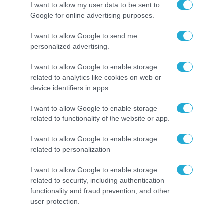
I want to allow my user data to be sent to
στην ευελιξία πληρωμών
12.01.2026
Google for online advertising purposes.
I want to allow Google to send me
personalized advertising.
I want to allow Google to enable storage
related to analytics like cookies on web or
device identifiers in apps.
I want to allow Google to enable storage
related to functionality of the website or app.
I want to allow Google to enable storage
related to personalization.
ΕΡΕΥΝΕΣ - ΜΕΛΕΤΕΣ
Το 60% των χρηστών βασίζεται
I want to allow Google to enable storage
related to security, including authentication
στην παρατηρητικότητά του για
functionality and fraud prevention, and other
να αποφύγει απάτες
user protection.
12.01.2026