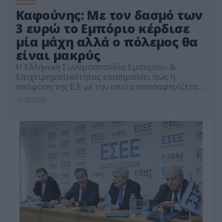
Καφούνης: Με τον δασμό των
3 ευρώ το Εμπόριο κέρδισε
μία μάχη αλλά ο πόλεμος θα
είναι μακρύς
Η Ελληνική Συνομοσπονδία Εμπορίου &
Επιχειρηματικότητας επισημαίνει πως η
απόφαση της Ε.Ε με την οποία αποσαφηνίζεται
το από 01/07/2026 καθεστώς επιβολής δασμού
19.02.2026
3 ευρώ στα μικροδέματα αξίας κάτω των 150
ευρώ που εισάγονται από τρίτες χώρες
ισχυροποιεί την άμυνα του ευρωπαϊκού
εμπορίου απέναντι στον αθέμιτο ανταγωνισμό
από τις μεγάλες ασιατικές πλατφόρμες
ηλεκτρονικού εμπορίου. Με την […]