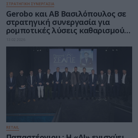
ΣΤΡΑΤΗΓΙΚΗ ΣΥΝΕΡΓΑΣΙΑ
Gerobo και ΑΒ Βασιλόπουλος σε
στρατηγική συνεργασία για
ρομποτικές λύσεις καθαρισμού
στα καταστήματα του δικτύου
13.02.2026
RETAIL
Παπαστέργιου : Η «ΑΙ» ενισχύει