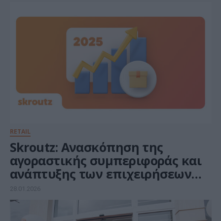
RETAIL
Skroutz: Ανασκόπηση της
αγοραστικής συμπεριφοράς και
ανάπτυξης των επιχειρήσεων
για το 2025
28.01.2026