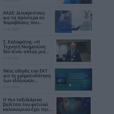
31.07.2026
των παιδιών στο
διαδίκτυο
ΑΑΔΕ: Διευκρινίσεις
για τα πρόστιμα σε
παραβάσεις που
αφορούν τους ΦΗΜ
31.07.2026
Σ. Καλαφάτης: «Η
Τεχνητή Νοημοσύνη
δεν είναι απλώς μια
νέα τεχνολογία, είναι
31.07.2026
μια νέα βιομηχανική
επανάσταση»
Νέος οδηγός του ΕΚΤ
για τη χρηματοδότηση
των ελληνικών
επιχειρήσεων στον
31.07.2026
χώρο της άμυνας
Η πιο ταξιδιάρικη
βαλίτσα του φετινού
καλοκαιριού έχει την