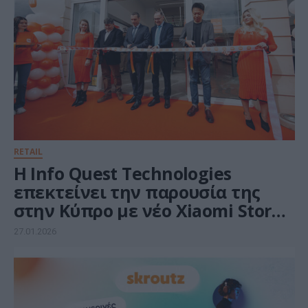
RETAIL
Η Info Quest Technologies
επεκτείνει την παρουσία της
στην Κύπρο με νέο Xiaomi Store
στη Λεμεσό
27.01.2026