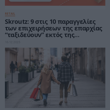
RETAIL
Skroutz: 9 στις 10 παραγγελίες
των επιχειρήσεων της επαρχίας
“ταξιδεύουν” εκτός της
περιφέρειάς τους
16.12.2025