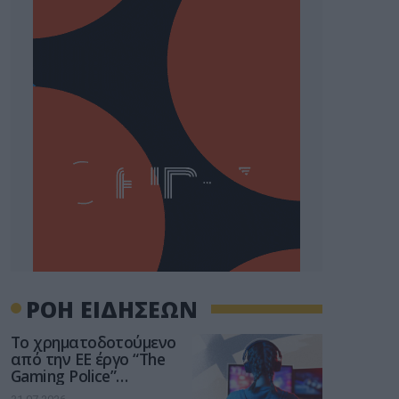
ΡΟΗ ΕΙΔΗΣΕΩΝ
Το χρηματοδοτούμενο
από την ΕΕ έργο “The
Gaming Police”
ενισχύει την ασφάλεια