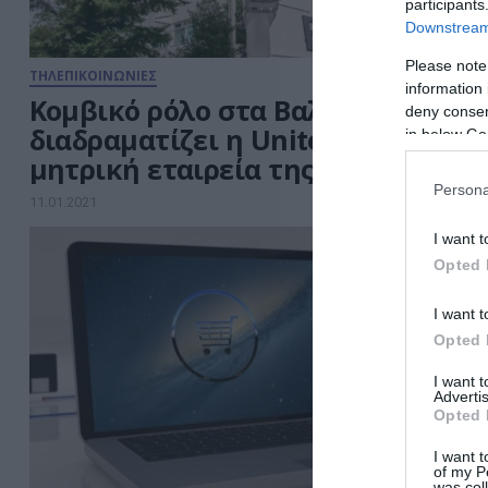
participants
Downstream 
Please note
ΤΗΛΕΠΙΚΟΙΝΩΝΙΕΣ
information 
Κομβικό ρόλο στα Βαλκάνια
deny consent
διαδραματίζει η United Group, η
in below Go
μητρική εταιρεία της Forthnet
Persona
11.01.2021
I want t
Opted 
I want t
Opted 
I want 
Advertis
Opted 
I want t
of my P
was col