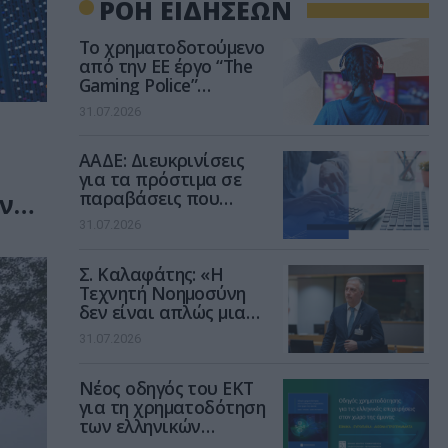
ΡΟΗ ΕΙΔΗΣΕΩΝ
Το χρηματοδοτούμενο
από την ΕΕ έργο “The
Gaming Police”
ενισχύει την ασφάλεια
31.07.2026
των παιδιών στο
διαδίκτυο
ΑΑΔΕ: Διευκρινίσεις
για τα πρόστιμα σε
παραβάσεις που
ν
αφορούν τους ΦΗΜ
31.07.2026
Σ. Καλαφάτης: «Η
Τεχνητή Νοημοσύνη
δεν είναι απλώς μια
νέα τεχνολογία, είναι
31.07.2026
μια νέα βιομηχανική
επανάσταση»
Νέος οδηγός του ΕΚΤ
για τη χρηματοδότηση
των ελληνικών
επιχειρήσεων στον