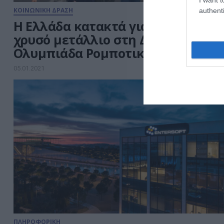
ΚΟΙΝΩΝΙΚΗ ΔΡΑΣΗ
authenti
Η Ελλάδα κατακτά για πρώτη φορ
χρυσό μετάλλιο στη Διεθνή
Ολυμπιάδα Ρομποτικής
05.01.2021
ΠΛΗΡΟΦΟΡΙΚΗ