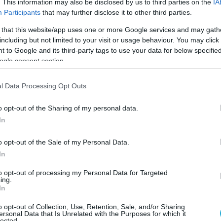
. This information may also be disclosed by us to third parties on the
IA
Participants
that may further disclose it to other third parties.
 that this website/app uses one or more Google services and may gath
ΠΛΗΡΟΦΟΡΙΚΗ
including but not limited to your visit or usage behaviour. You may click 
Τη Δευτέρα, 11 Ιανουαρίου, η
 to Google and its third-party tags to use your data for below specifi
μεταβίβαση της SingularLogic σ
ogle consent section.
Epsilon Net και Space Hellas από
την ΜΙG. Η εξαγορά ανήλθε σε 18
l Data Processing Opt Outs
08.01.2021
εκατ. ευρώ
o opt-out of the Sharing of my personal data.
In
o opt-out of the Sale of my Personal Data.
In
to opt-out of processing my Personal Data for Targeted
ing.
In
o opt-out of Collection, Use, Retention, Sale, and/or Sharing
ersonal Data that Is Unrelated with the Purposes for which it
lected.