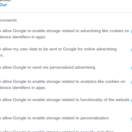
Out
ΤΕΧΝΟΛΟΓΙΕΣ
ESET: Ανασκόπηση της χρονιάς 
consents
φεύγει και προβλέψεις των τά
o allow Google to enable storage related to advertising like cookies on
ο
στην κυβερνοασφάλεια για το 2
evice identifiers in apps.
08.01.2021
o allow my user data to be sent to Google for online advertising
s.
to allow Google to send me personalized advertising.
o allow Google to enable storage related to analytics like cookies on
evice identifiers in apps.
o allow Google to enable storage related to functionality of the website
o allow Google to enable storage related to personalization.
o allow Google to enable storage related to security, including