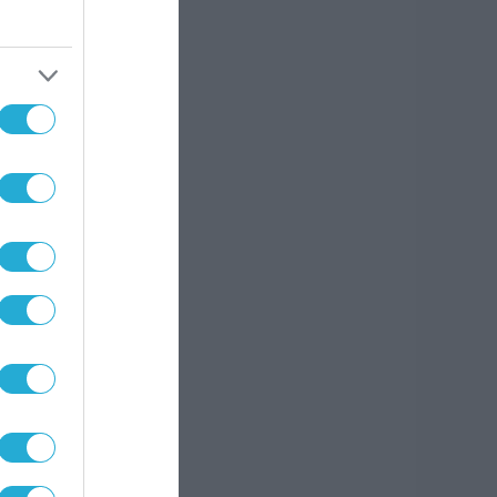
που
σεων
021