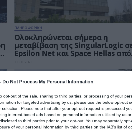
ΠΛΗΡΟΦΟΡΙΚΗ
Ολοκληρώνεται σήμερα η
ρη
μεταβίβαση της SingularLogic σ
Epsilon Net και Space Hellas από
την ΜΙG
11.01.2021
 -
Do Not Process My Personal Information
to opt-out of the sale, sharing to third parties, or processing of your per
formation for targeted advertising by us, please use the below opt-out s
r selection. Please note that after your opt-out request is processed y
eing interest-based ads based on personal information utilized by us or
disclosed to third parties prior to your opt-out. You may separately opt-
losure of your personal information by third parties on the IAB’s list of