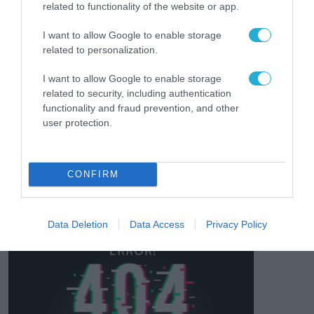
μια νέα βιομηχανική
related to functionality of the website or app.
επανάσταση»
Νέος οδηγός του ΕΚΤ
I want to allow Google to enable storage
για τη χρηματοδότηση
related to personalization.
των ελληνικών
επιχειρήσεων στον
I want to allow Google to enable storage
31.07.2026
χώρο της άμυνας
related to security, including authentication
functionality and fraud prevention, and other
Η πιο ταξιδιάρικη
user protection.
βαλίτσα του φετινού
καλοκαιριού έχει την
υπογραφή της Xiaomi
31.07.2026
CONFIRM
ΟΛΗ Η ΡΟΗ ΕΙΔΗΣΕΩΝ
Data Deletion
Data Access
Privacy Policy