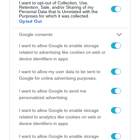
I want to opt-out of Collection, Use,
Retention, Sale, and/or Sharing of my
Personal Data that Is Unrelated with the
Purposes for which it was collected.
Opted Out
ΡΟΗ ΕΙΔΗΣΕΩΝ
Google consents
I want to allow Google to enable storage
Το χρηματοδοτούμενο
related to advertising like cookies on web or
από την ΕΕ έργο “The
device identifiers in apps.
Gaming Police”
ενισχύει την ασφάλεια
31.07.2026
των παιδιών στο
I want to allow my user data to be sent to
διαδίκτυο
Google for online advertising purposes.
ΑΑΔΕ: Διευκρινίσεις
για τα πρόστιμα σε
I want to allow Google to send me
παραβάσεις που
personalized advertising.
αφορούν τους ΦΗΜ
31.07.2026
I want to allow Google to enable storage
related to analytics like cookies on web or
Σ. Καλαφάτης: «Η
device identifiers in apps.
Τεχνητή Νοημοσύνη
δεν είναι απλώς μια
I want to allow Google to enable storage
νέα τεχνολογία, είναι
31.07.2026