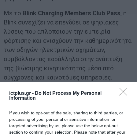
Με το
Blink Charging Members Club Pass
, η
Blink συνεχίζει να επενδύει σε ψηφιακές
λύσεις που απλοποιούν την εμπειρία
φόρτισης και ενισχύουν την καθημερινότητα
των οδηγών ηλεκτρικών οχημάτων,
συμβάλλοντας παράλληλα στην ανάπτυξη
της βιώσιμης κινητικότητας μέσα από
σύγχρονες και καινοτόμες υπηρεσίες.
ictplus.gr -
Do Not Process My Personal
TAGS:
Information
BLINK CHARGING HELLAS
BLINK MEMBERS CLUB PASS
If you wish to opt-out of the sale, sharing to third parties, or
processing of your personal or sensitive information for
targeted advertising by us, please use the below opt-out
section to confirm your selection. Please note that after your