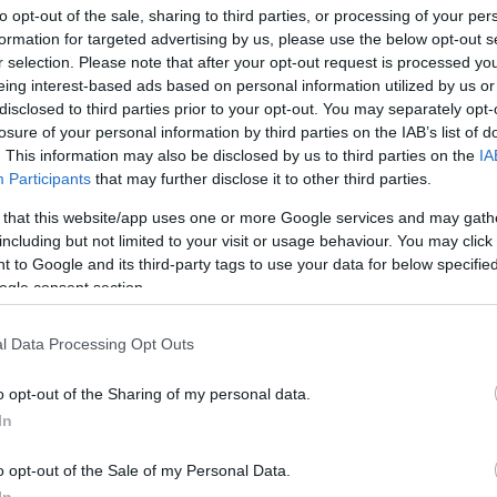
to opt-out of the sale, sharing to third parties, or processing of your per
formation for targeted advertising by us, please use the below opt-out s
r selection. Please note that after your opt-out request is processed y
eing interest-based ads based on personal information utilized by us or
disclosed to third parties prior to your opt-out. You may separately opt-
losure of your personal information by third parties on the IAB’s list of
. This information may also be disclosed by us to third parties on the
IA
Participants
that may further disclose it to other third parties.
τομέα της ηλεκτροκίνησης και με πάνω από
80
 that this website/app uses one or more Google services and may gath
ην περαιτέρω ενίσχυση της στρατηγικής συνεργ
including but not limited to your visit or usage behaviour. You may click 
προχωρώντας στην εγκατάσταση σύγχρονων
 to Google and its third-party tags to use your data for below specifi
στάσεις του. Η νέα αυτή πρωτοβουλία έρχεται
ogle consent section.
α προβολής στα Μέσα του Ομίλου, διευρύνοντας
l Data Processing Opt Outs
σιαστικό βήμα προς τη βιώσιμη κινητικότητα.
o opt-out of the Sharing of my personal data.
καταστήσει προηγμένης τεχνολογίας σταθμούς
In
αθώς και συνολικής στήριξης
του
εταιρικού στ
o opt-out of the Sale of my Personal Data.
In