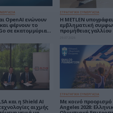
ΥΝΕΡΓΑΣΙΑ
ΣΤΡΑΤΗΓΙΚΗ ΣΥΝΕΡΓΑΣΙΑ
και OpenAI ενώνουν
Η METLEN υπογράφε
και φέρνουν το
εμβληματική συμφω
Go σε εκατομμύρια
προμήθειας γαλλίου
29.07.2026
ΣΤΡΑΤΗΓΙΚΗ ΣΥΝΕΡΓΑΣΙΑ
SA και η Shield AI
Με κοινό προορισμό 
τεχνολογίες αιχμής
Angeles 2028: Ελληνι
πόμενη γενιά μη
Ολυμπιακή Επιτροπή