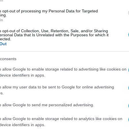
αντικά την επιχειρησιακή αποδοτικότητα,
to opt-out of processing my Personal Data for Targeted
ing.
ση σε υπηρεσίες φόρτισης
, ενώ παράλληλα
ενισ
In
ε σύγχρονες,
«πράσινες» λύσεις
, συμβάλλοντας
o opt-out of Collection, Use, Retention, Sale, and/or Sharing
του άνθρακα, στη σταδιακή μετάβαση σε
ersonal Data that Is Unrelated with the Purposes for which it
lected.
λογικά εξελιγμένη μετακίνηση.
Out
της
στον τομέα της φόρτισης ηλεκτρικών οχημ
consents
ό της στην Ελλάδα. Μέσω ολοκληρωμένων λύσεω
o allow Google to enable storage related to advertising like cookies on
γκατάσταση, διαχείριση και τεχνική υποστήριξ
evice identifiers in apps.
 δημιουργία ενός σύγχρονου και αξιόπιστου
o allow my user data to be sent to Google for online advertising
ντας ενεργειακή αυτονομία με όρους
s.
to allow Google to send me personalized advertising.
λώς μια επιχειρηματική απόφαση, αλλά μια ισχ
o allow Google to enable storage related to analytics like cookies on
υ «Πρώτο Θέμα»
στη
Blink
Charging
Hellas
και
evice identifiers in apps.