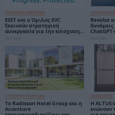
ΣΤΡΑΤΗΓΙΚΗ ΣΥΝΕΡΓΑΣΙΑ
ΣΤΡΑΤΗΓΙΚΗ Σ
ESET και ο Όμιλος EVC
Revolut 
ξεκινούν στρατηγική
δυνάμεις 
συνεργασία για την ενίσχυση
ChatGPT 
της ανθεκτικότητας της
πελάτες
30.07.2026
30.07.2026
Ευρώπης στους τομείς
κυβερνοασφάλειας και
ενέργειας
ΣΤΡΑΤΗΓΙΚΗ ΣΥΝΕΡΓΑΣΙΑ
ΤΕΧΝΟΛΟΓΙΕΣ
Το Radisson Hotel Group και η
Η ALTUS-L
Accenture
ενώνουν 
επαναπροσδιορίζουν την
για την ε