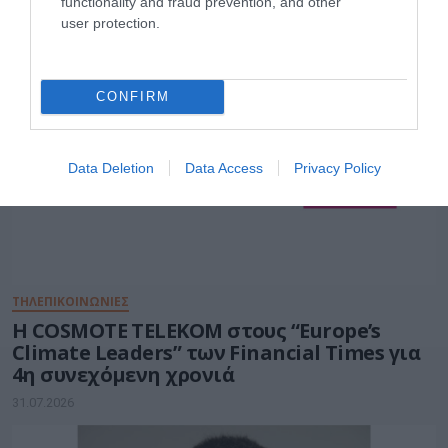
ΕΠΙΧΕΙΡΗΣΕΙΣ
functionality and fraud prevention, and other
user protection.
CONFIRM
Data Deletion
Data Access
Privacy Policy
ΤΗΛΕΠΙΚΟΙΝΩΝΙΕΣ
Η COSMOTE TELEKOM στους “Europe’s
Climate Leaders” των Financial Times για
4η συνεχόμενη χρονιά
31.07.2026