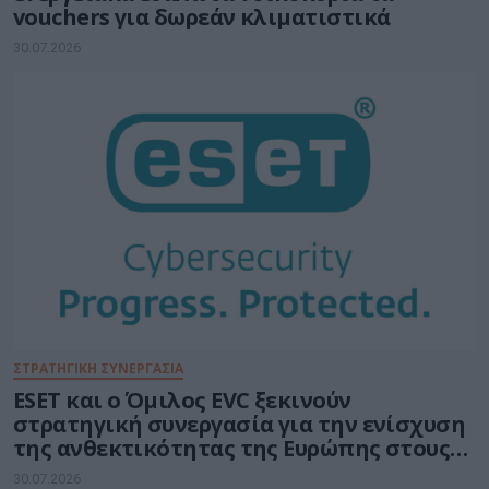
vouchers για δωρεάν κλιματιστικά
30.07.2026
ΣΤΡΑΤΗΓΙΚΗ ΣΥΝΕΡΓΑΣΙΑ
ESET και ο Όμιλος EVC ξεκινούν
στρατηγική συνεργασία για την ενίσχυση
της ανθεκτικότητας της Ευρώπης στους
τομείς κυβερνοασφάλειας και ενέργειας
30.07.2026