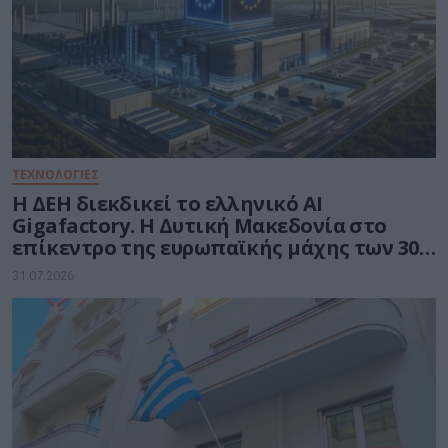
ΤΕΧΝΟΛΟΓΙΕΣ
Η ΔΕΗ διεκδικεί το ελληνικό AI
Gigafactory. Η Δυτική Μακεδονία στο
επίκεντρο της ευρωπαϊκής μάχης των 30
δισ. ευρώ για την Τεχνητή Νοημοσύνη
31.07.2026