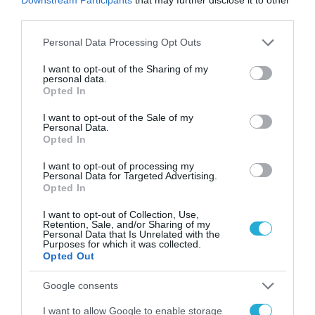
από την ΕΕ έργο “The
third parties.
Gaming Police”
ενισχύει την ασφάλεια
31.07.2026
Please note that this website/app uses one or more Google
των παιδιών στο
Personal Data Processing Opt Outs
services and may gather and store information including but
διαδίκτυο
ΑΑΔΕ: Διευκρινίσεις
not limited to your visit or usage behaviour. You may click to
I want to opt-out of the Sharing of my
personal data.
για τα πρόστιμα σε
grant or deny consent to Google and its third-party tags to
Opted In
παραβάσεις που
use your data for below specified purposes in below Google
αφορούν τους ΦΗΜ
consent section.
31.07.2026
I want to opt-out of the Sale of my
Personal Data.
Opted In
Σ. Καλαφάτης: «Η
Τεχνητή Νοημοσύνη
I want to opt-out of processing my
δεν είναι απλώς μια
Personal Data for Targeted Advertising.
Opted In
νέα τεχνολογία, είναι
31.07.2026
μια νέα βιομηχανική
I want to opt-out of Collection, Use,
επανάσταση»
Retention, Sale, and/or Sharing of my
Νέος οδηγός του ΕΚΤ
Personal Data that Is Unrelated with the
για τη χρηματοδότηση
Purposes for which it was collected.
των ελληνικών
Opted Out
επιχειρήσεων στον
31.07.2026
χώρο της άμυνας
Google consents
Η πιο ταξιδιάρικη
I want to allow Google to enable storage