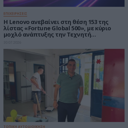
ΕΠΙΧΕΙΡΗΣΕΙΣ
Η Lenovo ανεβαίνει στη θέση 153 της
λίστας «Fortune Global 500», με κύριο
μοχλό ανάπτυξης την Τεχνητή
Νοημοσύνη
30.07.2026
ΤΟΠΙΚΗ ΑΥΤΟΔΙΟΙΚΗΣΗ