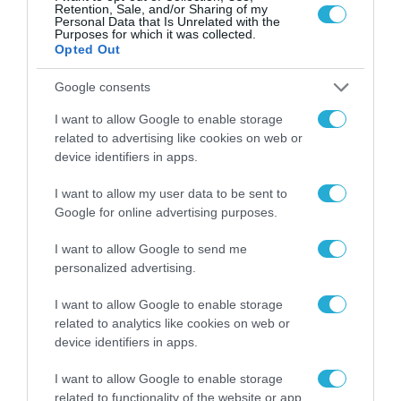
κοινό η οποία ανέδειξε ένα εξειδικευμένο
Retention, Sale, and/or Sharing of my
Personal Data that Is Unrelated with the
αλλά εξόχως κρίσιμο πρακτικό ζήτημα. Tη
Purposes for which it was collected.
Opted Out
μεγάλη δυσκολία και επικινδυνότητα της
Google consents
ακτοπλοϊκής μεταφοράς συσσωρευτών
υψηλής τάσης και μπαταριών αποθήκευσης
I want to allow Google to enable storage
related to advertising like cookies on web or
ενέργειας στο τέλος του κύκλου ζωής τους,
device identifiers in apps.
υπογραμμίζοντας την ανάγκη θέσπισης
I want to allow my user data to be sent to
ειδικών πρωτοκόλλων συνεργασίας για την
Google for online advertising purposes.
ασφαλή απομάκρυνσή τους από τα νησιά. Τη
συζήτηση συντόνισε η Δρ Μαίρη Ατζέμη,
I want to allow Google to send me
personalized advertising.
Head of Sustainability and Climate Change της
Break Even Consulting.
I want to allow Google to enable storage
related to analytics like cookies on web or
device identifiers in apps.
TAGS:
5Η ATTICA
GRECO
ΔΟΜΝΑ
ΜΙΚΡΑ
ΝΗΣΙΑ
I want to allow Google to enable storage
GREEN
ISLANDS
ΜΙΧΑΗΛΙΔΟΥ
ΝΗΣΙΑ
related to functionality of the website or app.