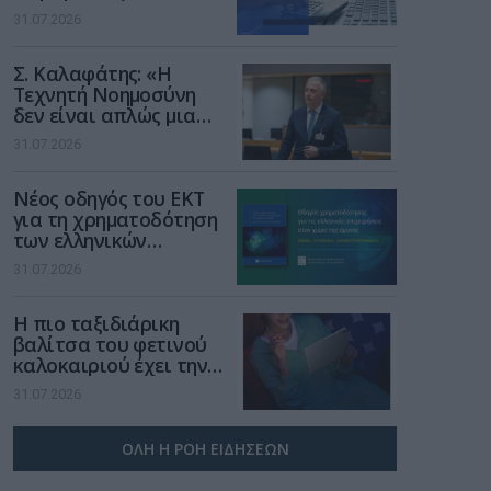
αφορούν τους ΦΗΜ
31.07.2026
Σ. Καλαφάτης: «Η
Τεχνητή Νοημοσύνη
δεν είναι απλώς μια
νέα τεχνολογία, είναι
31.07.2026
μια νέα βιομηχανική
επανάσταση»
Νέος οδηγός του ΕΚΤ
για τη χρηματοδότηση
των ελληνικών
επιχειρήσεων στον
31.07.2026
χώρο της άμυνας
Η πιο ταξιδιάρικη
βαλίτσα του φετινού
καλοκαιριού έχει την
υπογραφή της Xiaomi
31.07.2026
ΟΛΗ Η ΡΟΗ ΕΙΔΗΣΕΩΝ