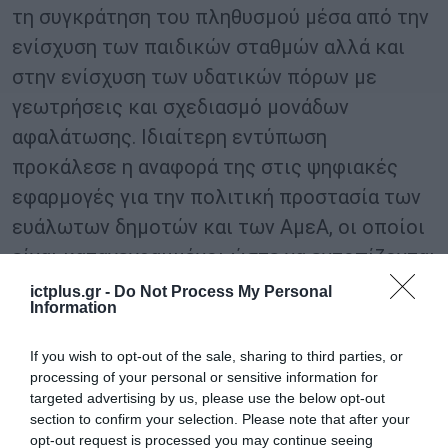
τη συγκράτηση του πληθυσμού μέσα από την
ενίσχυση των παιδικών σταθμών αλλά και
στην ενίσχυση των υδατικών πόρων με
γεωτρήσεις και σχεδιασμό μονάδων
αφαλάτωσης. Ιδιαίτερη εντύπωση
προκάλεσε η αναφορά της στις ψηφιακές
εφαρμογές για την πολιτική προστασία των
ευάλωτων δημοτών και των ΑμεΑ, οι οποίοι
είναι καταγεγραμμένοι ώστε να εντοπίζονται
και να διασώζονται άμεσα σε περιπτώσεις
ictplus.gr -
Do Not Process My Personal
Information
εκτάκτου ανάγκης.
If you wish to opt-out of the sale, sharing to third parties, or
Ο καθηγητής Καινοτομίας του ΕΜΠ Άγγελος
processing of your personal or sensitive information for
Τσακανίκας, κλείνοντας τον κύκλο των
targeted advertising by us, please use the below opt-out
section to confirm your selection. Please note that after your
παρεμβάσεων εστίασε στη δημιουργία νέας
opt-out request is processed you may continue seeing