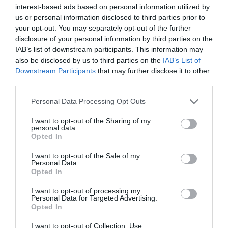
οικονομικής αξίας. Υποστήριξε ότι το μικρό
interest-based ads based on personal information utilized by
us or personal information disclosed to third parties prior to
μέγεθος των νησιών επιτρέπει τον
your opt-out. You may separately opt-out of the further
αποτελεσματικό πειραματισμό και τόνισε
disclosure of your personal information by third parties on the
ότι οι προβλεπόμενοι “κόμβοι καινοτομίας”
IAB’s list of downstream participants. This information may
also be disclosed by us to third parties on the
IAB’s List of
της πρωτοβουλίας δεν πρέπει να
Downstream Participants
that may further disclose it to other
λειτουργούν ως απλά γκισέ πληροφοριών,
third parties.
αλλά ως ζωντανοί οργανισμοί που θα
Please note that this website/app uses one or more Google
Personal Data Processing Opt Outs
παράγουν πραγματικό έργο και αξία.
services and may gather and store information including but
not limited to your visit or usage behaviour. You may click to
I want to opt-out of the Sharing of my
Υπογράμμισε, τέλος, ότι οι άνθρωποι στα
personal data.
grant or deny consent to Google and its third-party tags to
Opted In
μικρά νησιά έχουν ήδη αναπτύξει σημαντικές
use your data for below specified purposes in below Google
consent section.
δεξιότητες επίλυσης προβλημάτων λόγω
I want to opt-out of the Sale of my
Personal Data.
της έλλειψης πόρων, γεγονός που μπορεί να
Opted In
λειτουργήσει ως καταλύτης για την
I want to opt-out of processing my
Personal Data for Targeted Advertising.
καινοτομία. Το ρεπορτάζ του συνεδρίου
Opted In
ολοκληρώθηκε με μια παρέμβαση από το
I want to opt-out of Collection, Use,