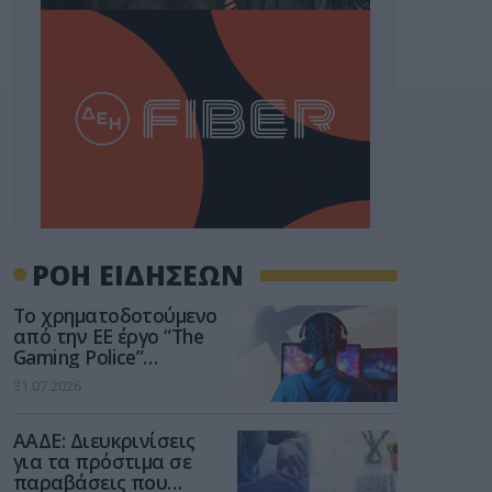
ΡΟΗ ΕΙΔΗΣΕΩΝ
Το χρηματοδοτούμενο
από την ΕΕ έργο “The
Gaming Police”
ενισχύει την ασφάλεια
31.07.2026
των παιδιών στο
διαδίκτυο
ΑΑΔΕ: Διευκρινίσεις
για τα πρόστιμα σε
παραβάσεις που