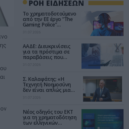
ΡΟΗ ΕΙΔΗΣΕΩΝ
Το χρηματοδοτούμενο
από την ΕΕ έργο “The
Gaming Police”
ενισχύει την ασφάλεια
31.07.2026
των παιδιών στο
ενο
διαδίκτυο
της
ΑΑΔΕ: Διευκρινίσεις
για τα πρόστιμα σε
παραβάσεις που
αφορούν τους ΦΗΜ
31.07.2026
κου
αι
Σ. Καλαφάτης: «Η
Τεχνητή Νοημοσύνη
δεν είναι απλώς μια
νέα τεχνολογία, είναι
31.07.2026
μια νέα βιομηχανική
επανάσταση»
τον
Νέος οδηγός του ΕΚΤ
για τη χρηματοδότηση
των ελληνικών
επιχειρήσεων στον