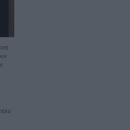
ονη
ουν
ης
τέλο