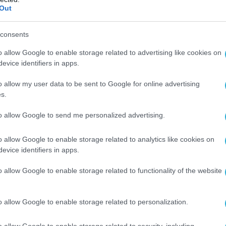
Out
κάθε κλήσης διαμορφώθηκε στα 6 λεπτά και 53
consents
ατική και έγκυρη εξυπηρέτηση.
o allow Google to enable storage related to advertising like cookies on
evice identifiers in apps.
o allow my user data to be sent to Google for online advertising
s.
to allow Google to send me personalized advertising.
o allow Google to enable storage related to analytics like cookies on
evice identifiers in apps.
o allow Google to enable storage related to functionality of the website
o allow Google to enable storage related to personalization.
o allow Google to enable storage related to security, including