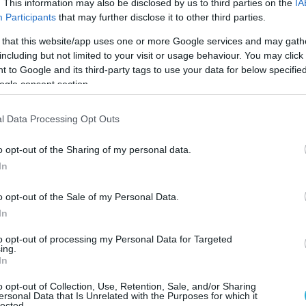
. This information may also be disclosed by us to third parties on the
IA
ήση των ψηφιακών εφαρμογών της ΑΑΔΕ.
Participants
that may further disclose it to other third parties.
η της Αρχής έχουν στη διάθεσή τους τα νέα ψη
 that this website/app uses one or more Google services and may gath
including but not limited to your visit or usage behaviour. You may click 
στε να επικεντρώνονται στην ουσιαστική διαχεί
 to Google and its third-party tags to use your data for below specifi
υναλλασσόμενων.
ogle consent section.
τουργεί σε απόλυτη συνέργεια με το Πολυκαναλ
l Data Processing Opt Outs
1. Τα επίσημα στοιχεία της παραγωγικής
o opt-out of the Sharing of my personal data.
ια το διάστημα από 29/7/2025 έως 19/06/2026
In
o opt-out of the Sale of my Personal Data.
:
Από τις 702.155 εισερχόμενες κλήσεις,
In
to opt-out of processing my Personal Data for Targeted
ing.
 level άγγιξε το 82%.
In
ρόνος αναμονής για τον πολίτη περιορίστηκε σε
o opt-out of Collection, Use, Retention, Sale, and/or Sharing
ersonal Data that Is Unrelated with the Purposes for which it
lected.