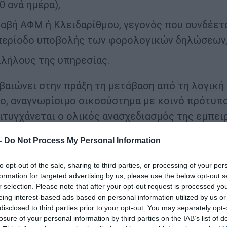
 ανά ημέρα),
βή ΑΦΜ ή Κλειδαρίθμου, γεγονός που συνδέετ
 περίοδο υποβολής των φορολογικών δηλώσεων
λλήλους της υπηρεσίας.
εβαιώνει στην πράξη τη μετάβαση από τη λογική
ίο, αναγνωρίσιμο οικοσύστημα με κοινό πρότυπ
ιτυγχάνεται ο ολικός ανασχεδιασμός της εμπει
 -
Do Not Process My Personal Information
ηση απολαμβάνει την ίδια ποιότητα εξυπηρέτηση
to opt-out of the sale, sharing to third parties, or processing of your per
κεται, μέσα σε περιβάλλον που αποπνέει διαφά
formation for targeted advertising by us, please use the below opt-out s
r selection. Please note that after your opt-out request is processed y
eing interest-based ads based on personal information utilized by us or
 τριών ζωνών (Self-Service Point, Service Point
disclosed to third parties prior to your opt-out. You may separately opt-
losure of your personal information by third parties on the IAB’s list of
ρωποκεντρική διαδρομή, μειώνοντας δραστικά τι