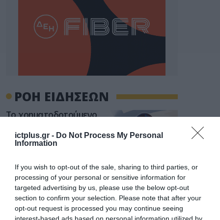
ΡΟΗ ΕΙΔΗΣΕΩΝ
Το χρηματοδοτούμενο
από την ΕΕ έργο “The
Gaming Police”
ictplus.gr -
Do Not Process My Personal
ενισχύει την ασφάλεια
Information
31.07.2026
των παιδιών στο
διαδίκτυο
If you wish to opt-out of the sale, sharing to third parties, or
ΑΑΔΕ: Διευκρινίσεις
processing of your personal or sensitive information for
για τα πρόστιμα σε
παραβάσεις που
targeted advertising by us, please use the below opt-out
αφορούν τους ΦΗΜ
section to confirm your selection. Please note that after your
31.07.2026
opt-out request is processed you may continue seeing
interest-based ads based on personal information utilized by