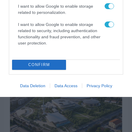
I want to allow Google to enable storage
related to personalization.
I want to allow Google to enable storage
ΥΠΟΔΟΜΕΣ
related to security, including authentication
ΔΕΘ-Helexpo: Ξεκινά ο διαγωνισμός για
functionality and fraud prevention, and other
την ανάπλαση – Ένα Μητροπολιτικό
user protection.
Πάρκο 120 στρεμμάτων στην καρδιά της
Θεσσαλονίκης
30.07.2026
CONFIRM
Data Deletion
Data Access
Privacy Policy