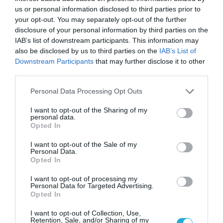
Σ. Καλαφάτης: «Η
us or personal information disclosed to third parties prior to
Τεχνητή Νοημοσύνη
your opt-out. You may separately opt-out of the further
δεν είναι απλώς μια
disclosure of your personal information by third parties on the
νέα τεχνολογία, είναι
31.07.2026
IAB’s list of downstream participants. This information may
μια νέα βιομηχανική
also be disclosed by us to third parties on the
IAB’s List of
επανάσταση»
Downstream Participants
that may further disclose it to other
Νέος οδηγός του ΕΚΤ
για τη χρηματοδότηση
third parties.
των ελληνικών
Please note that this website/app uses one or more Google
επιχειρήσεων στον
Personal Data Processing Opt Outs
31.07.2026
χώρο της άμυνας
services and may gather and store information including but
not limited to your visit or usage behaviour. You may click to
I want to opt-out of the Sharing of my
personal data.
Η πιο ταξιδιάρικη
grant or deny consent to Google and its third-party tags to
Opted In
βαλίτσα του φετινού
use your data for below specified purposes in below Google
καλοκαιριού έχει την
consent section.
I want to opt-out of the Sale of my
υπογραφή της Xiaomi
Personal Data.
31.07.2026
Opted In
ΟΛΗ Η ΡΟΗ ΕΙΔΗΣΕΩΝ
I want to opt-out of processing my
Personal Data for Targeted Advertising.
Opted In
I want to opt-out of Collection, Use,
Retention, Sale, and/or Sharing of my