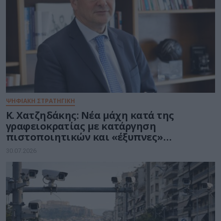
ΨΗΦΙΑΚΗ ΣΤΡΑΤΗΓΙΚΗ
Κ. Χατζηδάκης: Νέα μάχη κατά της
γραφειοκρατίας με κατάργηση
πιστοποιητικών και «έξυπνες»
διασταυρώσεις του Δημοσίου
30.07.2026