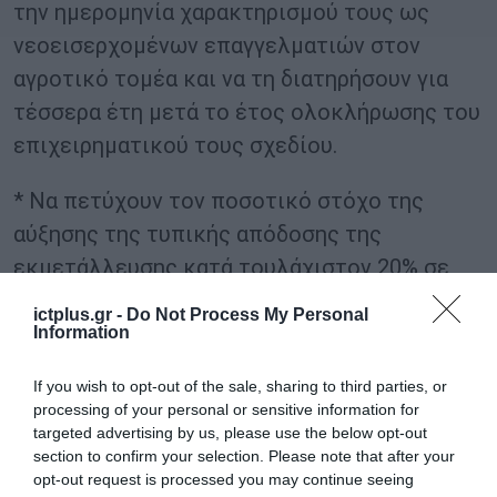
την ημερομηνία χαρακτηρισμού τους ως
νεοεισερχομένων επαγγελματιών στον
αγροτικό τομέα και να τη διατηρήσουν για
τέσσερα έτη μετά το έτος ολοκλήρωσης του
επιχειρηματικού τους σχεδίου.
* Να πετύχουν τον ποσοτικό στόχο της
αύξησης της τυπικής απόδοσης της
εκμετάλλευσης κατά τουλάχιστον 20% σε
σχέση με την τυπική απόδοση της αρχικής
ictplus.gr -
Do Not Process My Personal
κατάστασης.
Information
* Να υπαχθούν εντός 24 μηνών από την
If you wish to opt-out of the sale, sharing to third parties, or
processing of your personal or sensitive information for
ημερομηνία έκδοσης της απόφασης ένταξης
targeted advertising by us, please use the below opt-out
στο κανονικό καθεστώς ΦΠΑ και να
section to confirm your selection. Please note that after your
opt-out request is processed you may continue seeing
παραμείνουν σε αυτό τουλάχιστον για