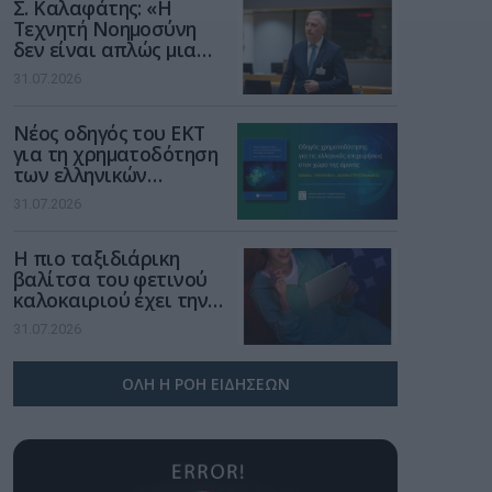
Σ. Καλαφάτης: «Η
Τεχνητή Νοημοσύνη
δεν είναι απλώς μια
νέα τεχνολογία, είναι
31.07.2026
μια νέα βιομηχανική
επανάσταση»
Νέος οδηγός του ΕΚΤ
για τη χρηματοδότηση
των ελληνικών
επιχειρήσεων στον
31.07.2026
χώρο της άμυνας
Η πιο ταξιδιάρικη
βαλίτσα του φετινού
καλοκαιριού έχει την
υπογραφή της Xiaomi
31.07.2026
ΟΛΗ Η ΡΟΗ ΕΙΔΗΣΕΩΝ