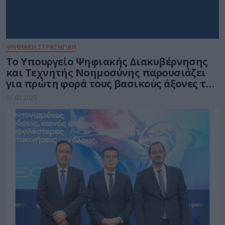
ΨΗΦΙΑΚΗ ΣΤΡΑΤΗΓΙΚΗ
Το Υπουργείο Ψηφιακής Διακυβέρνησης
και Τεχνητής Νοημοσύνης παρουσιάζει
για πρώτη φορά τους βασικούς άξονες του
νέου Εθνικού Διαστημικού Προγράμματος
31.07.2026