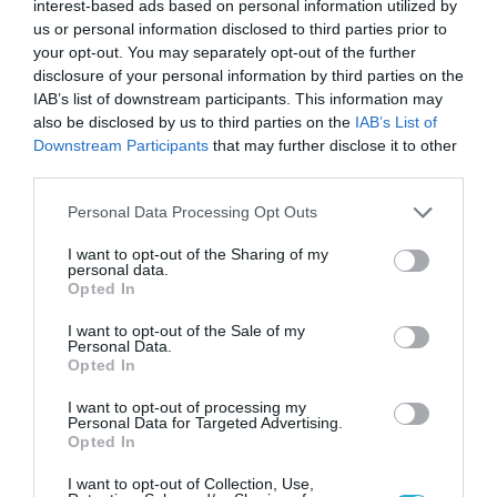
interest-based ads based on personal information utilized by
τέσσερα έτη μετά το έτος ολοκλήρωσης του
us or personal information disclosed to third parties prior to
your opt-out. You may separately opt-out of the further
επιχειρηματικού τους σχεδίου.
disclosure of your personal information by third parties on the
IAB’s list of downstream participants. This information may
* Από το 2024 έως και τέσσερα έτη μετά το
also be disclosed by us to third parties on the
IAB’s List of
έτος ολοκλήρωσης του επιχειρηματικού
Downstream Participants
that may further disclose it to other
third parties.
τους σχεδίου να υποβάλλουν κάθε έτος
Please note that this website/app uses one or more Google
δήλωση στο ΟΣΔΕ.
Personal Data Processing Opt Outs
services and may gather and store information including but
not limited to your visit or usage behaviour. You may click to
I want to opt-out of the Sharing of my
* Να παρακολουθήσουν (δωρεάν)
personal data.
grant or deny consent to Google and its third-party tags to
Opted In
εκπαιδευτικό διάρκειας τουλάχιστον 250
use your data for below specified purposes in below Google
consent section.
I want to opt-out of the Sale of my
ωρών.
Personal Data.
Opted In
TAGS:
I want to opt-out of processing my
ΛΕΥΤΕΡΗΣ
ΝΕΟΙ
ΥΠΟΥΡΓΕΙΟ ΑΓΡΟΤΙΚΗΣ
Personal Data for Targeted Advertising.
ΑΥΓΕΝΑΚΗΣ
ΑΓΡΟΤΕΣ
ΑΝΑΠΤΥΞΗΣ ΚΑΙ ΤΡΟΦΙΜΩΝ
Opted In
I want to opt-out of Collection, Use,