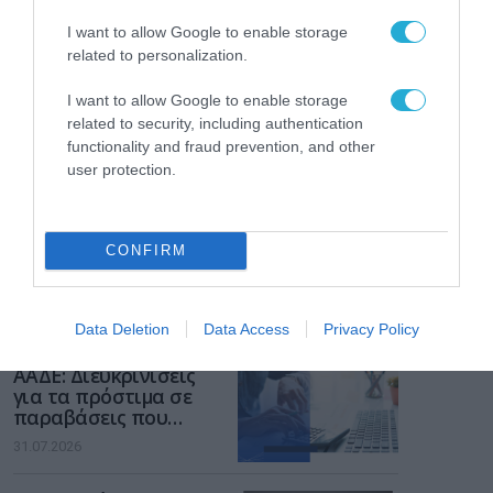
I want to allow Google to enable storage
related to personalization.
I want to allow Google to enable storage
related to security, including authentication
functionality and fraud prevention, and other
user protection.
ΡΟΗ ΕΙΔΗΣΕΩΝ
Το χρηματοδοτούμενο
CONFIRM
από την ΕΕ έργο “The
Gaming Police”
ενισχύει την ασφάλεια
31.07.2026
Data Deletion
Data Access
Privacy Policy
των παιδιών στο
διαδίκτυο
ΑΑΔΕ: Διευκρινίσεις
για τα πρόστιμα σε
παραβάσεις που
αφορούν τους ΦΗΜ
31.07.2026