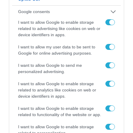
επανάσταση»
Νέος οδηγός του ΕΚΤ
για τη χρηματοδότηση
Google consents
των ελληνικών
επιχειρήσεων στον
I want to allow Google to enable storage
31.07.2026
χώρο της άμυνας
related to advertising like cookies on web or
device identifiers in apps.
Η πιο ταξιδιάρικη
βαλίτσα του φετινού
I want to allow my user data to be sent to
καλοκαιριού έχει την
Google for online advertising purposes.
υπογραφή της Xiaomi
31.07.2026
I want to allow Google to send me
personalized advertising.
ΟΛΗ Η ΡΟΗ ΕΙΔΗΣΕΩΝ
I want to allow Google to enable storage
related to analytics like cookies on web or
device identifiers in apps.
I want to allow Google to enable storage
related to functionality of the website or app.
I want to allow Google to enable storage
related to personalization.