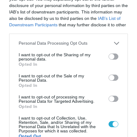
disclosure of your personal information by third parties on the
IAB’s list of downstream participants. This information may
also be disclosed by us to third parties on the
IAB’s List of
Downstream Participants
that may further disclose it to other
ΡΟΗ ΕΙΔΗΣΕΩΝ
third parties.
Το χρηματοδοτούμενο
Please note that this website/app uses one or more Google
Personal Data Processing Opt Outs
από την ΕΕ έργο “The
services and may gather and store information including but
Gaming Police”
not limited to your visit or usage behaviour. You may click to
I want to opt-out of the Sharing of my
ενισχύει την ασφάλεια
31.07.2026
personal data.
των παιδιών στο
grant or deny consent to Google and its third-party tags to
Opted In
διαδίκτυο
use your data for below specified purposes in below Google
ΑΑΔΕ: Διευκρινίσεις
consent section.
I want to opt-out of the Sale of my
για τα πρόστιμα σε
Personal Data.
παραβάσεις που
Opted In
αφορούν τους ΦΗΜ
31.07.2026
I want to opt-out of processing my
Personal Data for Targeted Advertising.
Opted In
Σ. Καλαφάτης: «Η
Τεχνητή Νοημοσύνη
I want to opt-out of Collection, Use,
δεν είναι απλώς μια
Retention, Sale, and/or Sharing of my
νέα τεχνολογία, είναι
Personal Data that Is Unrelated with the
31.07.2026
μια νέα βιομηχανική
Purposes for which it was collected.
Opted Out