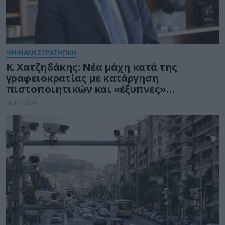
ΨΗΦΙΑΚΗ ΣΤΡΑΤΗΓΙΚΗ
Κ. Χατζηδάκης: Νέα μάχη κατά της
γραφειοκρατίας με κατάργηση
πιστοποιητικών και «έξυπνες»
διασταυρώσεις του Δημοσίου
30.07.2026