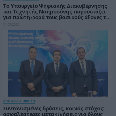
Το Υπουργείο Ψηφιακής Διακυβέρνησης
και Τεχνητής Νοημοσύνης παρουσιάζει
για πρώτη φορά τους βασικούς άξονες του
νέου Εθνικού Διαστημικού Προγράμματος
31.07.2026
ΔΗΜΟΣΙΑ ΔΙΟΙΚΗΣΗ
Συντονισμένες δράσεις, κοινός στόχος:
ασφαλέστερες μετακινήσεις για όλους