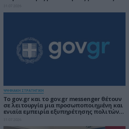
31.07.2026
ΨΗΦΙΑΚΗ ΣΤΡΑΤΗΓΙΚΗ
Το gov.gr και το gov.gr messenger θέτουν
σε λειτουργία μια προσωποποιημένη και
ενιαία εμπειρία εξυπηρέτησης πολιτών
και επιχειρήσεων
31.07.2026