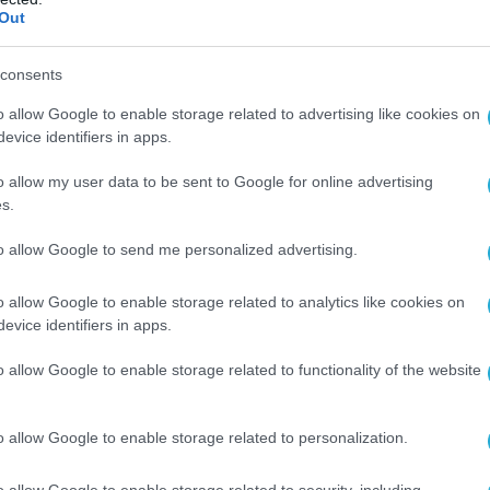
 της με το latte της, δε γνώριζε ότι εκείνη τη
Out
pp με τους φίλους της. Πέρασαν λίγα λεπτά
 δυνατά «για κάποιο λόγο έλαβα έναν κωδικό α
consents
το διέγραψε.
o allow Google to enable storage related to advertising like cookies on
evice identifiers in apps.
υ για το πείραμα που έκανε, αποσυνδέθηκε α
o allow my user data to be sent to Google for online advertising
ήγησε για το τι μπορεί να κάνει στο μέλλον γ
s.
to allow Google to send me personalized advertising.
 να τι μπορείτε να κάνετε για να αποφύγετε και
o allow Google to enable storage related to analytics like cookies on
evice identifiers in apps.
την προεπισκόπηση μηνυμάτων
SMS
. Αυτό μπο
o allow Google to enable storage related to functionality of the website
οι θέλουν να διαβάζουν τα μηνύματα τους γρή
ποίηση δύο βημάτων (γνωστή και ως
two-f
o allow Google to enable storage related to personalization.
ικής εφαρμογής ταυτοποίησης (authenticator 
o allow Google to enable storage related to security, including