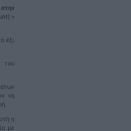
 στην
nt) >
ό έξι
 του
μάτων
ον να
υή.
υτή η
ία με