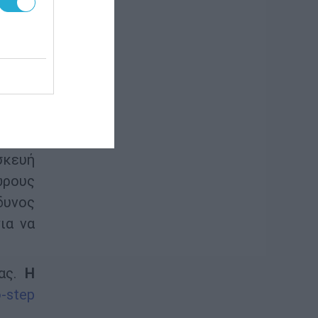
η των
 αν η
ή του
κεται
σκευή
πλάνο
σκευή
ώρους
δυνος
ια να
ας.
Η
-step