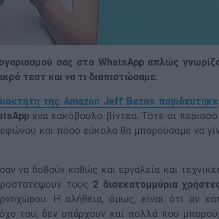
λογαριασμού σας στο WhatsApp απλώς γνωρίζ
ικρό τεστ και να τι διαπιστώσαμε.
διοκτήτη της Amazon Jeff Bezos παγιδεύτηκε
atsApp
ένα κακόβουλο βίντεο. Τότε οι περισσό
λεφώνου και πόσο εύκολα θα μπορούσαμε να γί
αν να δοθούν καθώς και εργαλεία και τεχνικέ
 προστατέψουν τους
2 δισεκατομμύρια χρήστε
νοχώρου. H αλήθεια, όμως, είναι ότι αν κά
όχο του, δεν υπάρχουν και πολλά που μπορού