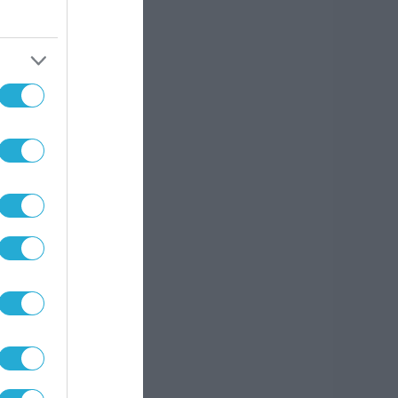
ν ώρα
 πριν
πό το
πό το
ια να
 εσείς
ρεί να
γορα.
actor
app),