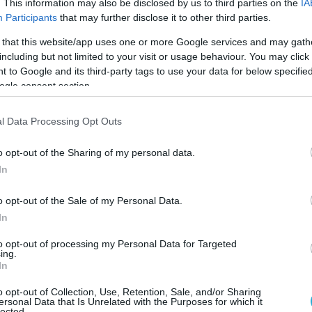
. This information may also be disclosed by us to third parties on the
IA
tsApp σε μια εξτρά συσκευή τηλεφώνου που δι
Participants
that may further disclose it to other third parties.
ι από τη θέση της για να φτιάξει καφέ αφήν
 that this website/app uses one or more Google services and may gath
ο γραφείο της, ο Moore πληκτρολόγησε αμέσω
including but not limited to your visit or usage behaviour. You may click 
 to Google and its third-party tags to use your data for below specifi
ογαριασμό WhatsApp. Στη συσκευή της συναδ
ogle consent section.
βαίωσης. Ο Moore πέρασε διακριτικά από το γρ
ια τον πληκτρολόγησε στο πεδίο επαλήθευση
l Data Processing Opt Outs
έκτησε τον έλεγχο του λογαριασμού WhatsAp
o opt-out of the Sharing of my personal data.
In
δει όλες τις συνομιλίες της στην εφαρμογή όχι
o opt-out of the Sale of my Personal Data.
ε ένα chat group με την ονομασία “The Hunz”,
In
α χαρά! Είχα μια απίστευτα χάλια μέρα… παρ
to opt-out of processing my Personal Data for Targeted
ing.
μια σειρά από χαριτωμένες απαντήσεις από
In
o opt-out of Collection, Use, Retention, Sale, and/or Sharing
ersonal Data that Is Unrelated with the Purposes for which it
lected.