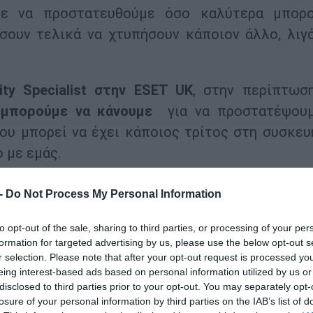
ε να προστατευθούμε όσο καλύτερα μπορ
ήσουν τελικά να χτυπήσουν κάποιον άλλο, λιγ
ty Specialist στην ESET UK
, στην περίπτωσ
 μπορούμε να κάνουμε
για να προστατέψου
ου μπορεί να έχει κάποιος τρίτος στη συσκευ
 με εμάς.
εξής: τα μηνύματα στο WhatsApp είναι με
 -
Do Not Process My Personal Information
ογράφησης βρίσκεται και στις δύο συσκευέ
αν κάποιος έχει άμεση πρόσβαση σε μια αφύ
to opt-out of the sale, sharing to third parties, or processing of your per
formation for targeted advertising by us, please use the below opt-out s
κτήσει πρόσβαση και στο λογαριασμό του Wha
r selection. Please note that after your opt-out request is processed y
eing interest-based ads based on personal information utilized by us or
disclosed to third parties prior to your opt-out. You may separately opt-
losure of your personal information by third parties on the IAB’s list of
α
κάνοντας ένα πείραμα
. Μια μέρα, καθώς ήτα