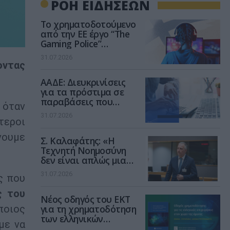
ΡΟΗ ΕΙΔΗΣΕΩΝ
Το χρηματοδοτούμενο
από την ΕΕ έργο “The
Gaming Police”
ενισχύει την ασφάλεια
31.07.2026
των παιδιών στο
οντας
διαδίκτυο
ΑΑΔΕ: Διευκρινίσεις
για τα πρόστιμα σε
παραβάσεις που
όταν
αφορούν τους ΦΗΜ
31.07.2026
τεροι
νουμε
Σ. Καλαφάτης: «Η
Τεχνητή Νοημοσύνη
δεν είναι απλώς μια
νέα τεχνολογία, είναι
31.07.2026
ς που
μια νέα βιομηχανική
επανάσταση»
ς του
Νέος οδηγός του ΕΚΤ
για τη χρηματοδότηση
ποιος
των ελληνικών
με να
επιχειρήσεων στον