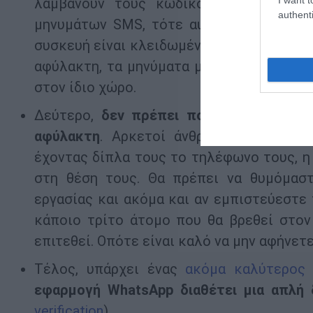
λαμβάνουν τους κωδικούς μέσω SMS. 
authenti
μηνυμάτων SMS, τότε αυτοί οι κωδικοί 
συσκευή είναι κλειδωμένη. Σε μια τέτοια 
αφύλακτη, τα μηνύματα μπορούν να διαβ
στον ίδιο χώρο.
Δεύτερο,
δεν πρέπει ποτέ να αφήνετε
αφύλακτη
. Αρκετοί άνθρωποί κοιμούντ
έχοντας δίπλα τους το τηλέφωνο τους, η
στη θέση τους. Θα πρέπει να θυμόμασ
εργασίας και ακόμα και αν εμπιστεύεστε
κάποιο τρίτο άτομο που θα βρεθεί στον 
επιτεθεί. Οπότε είναι καλό να μην αφήνετ
Τέλος, υπάρχει ένας
ακόμα καλύτερος
εφαρμογή
WhatsApp διαθέτει μια απλή 
verification
).