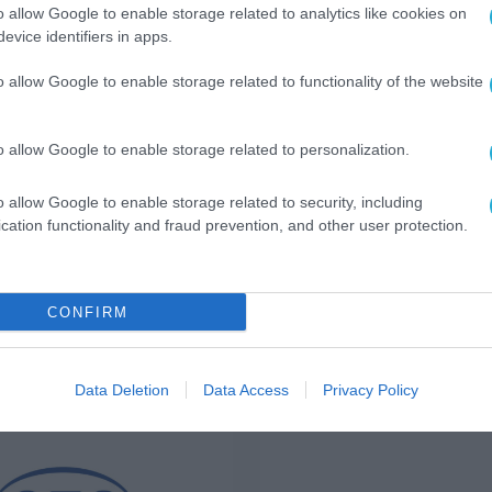
o allow Google to enable storage related to analytics like cookies on
 της σε έργα του ιδιωτικού και δημόσιου τομέα
evice identifiers in apps.
άμυνα και η ενέργεια. Παράλληλα, η
o allow Google to enable storage related to functionality of the website
ου οπτικών ινών
και την εμπορική αξιοποίηση τ
ίες τεχνητής νοημοσύνης για επιχειρήσεις μέσω
o allow Google to enable storage related to personalization.
 Οι πρώτες σχετικές υπηρεσίες AI για μικρομεσ
ην ελληνική αγορά.
o allow Google to enable storage related to security, including
cation functionality and fraud prevention, and other user protection.
CONFIRM
ΕΛΕΣΜΑΤΑ
Data Deletion
Data Access
Privacy Policy