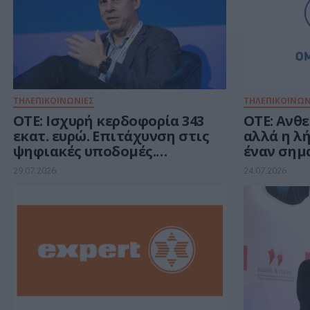
ΤΗΛΕΠΙΚΟΙΝΩΝΙΕΣ
ΤΗΛΕΠΙΚΟΙΝΩΝ
ΟΤΕ: Ισχυρή κερδοφορία 343
ΟΤΕ: Ανθ
εκατ. ευρώ. Επιτάχυνση στις
αλλά η λή
ψηφιακές υποδομές.
έναν σημ
Ανάπτυξη στον τομέα ICT
ανάπτυξ
29.07.2026
24.07.2026