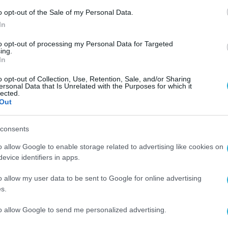
o opt-out of the Sale of my Personal Data.
συνδρομητές, κυρίως λόγω της εξυγίανσης της 
In
ίστηκε η σταδιακή υποχώρηση των συνδέσεων, ο
εταιρεία διατήρησε υψηλό επενδυτικό ρυθμό,
to opt-out of processing my Personal Data for Targeted
ing.
 ανάπτυξη δικτύων κινητής και σταθερής τηλεφ
In
 πληθυσμού
, ενώ το δίκτυο FTTH επεκτάθηκε 
o opt-out of Collection, Use, Retention, Sale, and/or Sharing
ersonal Data that Is Unrelated with the Purposes for which it
ειρήσεις. Σε επίπεδο ομίλου
, η
Vodafone
lected.
Out
α 40,5 δισ. ευρώ, και επιστροφή σε ισχυρή
μβουλος
Margherita Della Valle
έκανε λόγο για
consents
νάπτυξη σε Αφρική και Τουρκία και θετικά πρώτ
o allow Google to enable storage related to advertising like cookies on
K – Three UK.
evice identifiers in apps.
α επεκτείνει τη δραστηριότητά της πέρα από τι
o allow my user data to be sent to Google for online advertising
s.
ρη
έμφαση στις υπηρεσίες ICT, στις λύσεις τεχν
ύμφωνα με πρόσφατες επιχειρηματικές πληροφο
to allow Google to send me personalized advertising.
ρά στον τομέα της τεχνολογίας μέσα στο 2026, μ