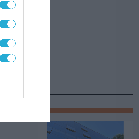
,
ου 5G
 της
αίες