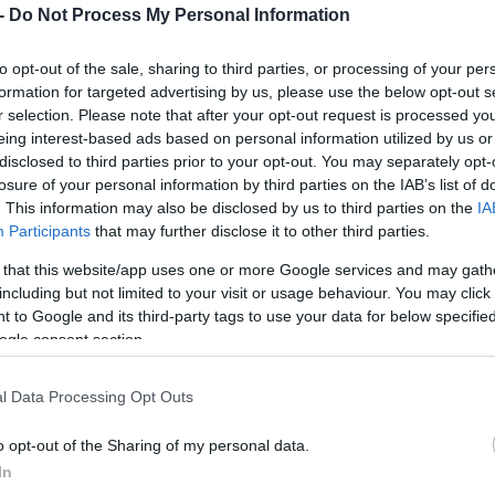
 -
Do Not Process My Personal Information
to opt-out of the sale, sharing to third parties, or processing of your per
formation for targeted advertising by us, please use the below opt-out s
r selection. Please note that after your opt-out request is processed y
 και στις επενδύσεις σε δίκτυα και ψηφιακές
eing interest-based ads based on personal information utilized by us or
disclosed to third parties prior to your opt-out. You may separately opt-
χρήση Απριλίου 2025 – Μαρτίου 2026
losure of your personal information by third parties on the IAB’s list of
ργικής της κερδοφορίας,
παρά τη μικρή κάμψη 
. This information may also be disclosed by us to third parties on the
IA
Participants
that may further disclose it to other third parties.
υ ανακοίνωσε ο
όμιλος
Vodafone Group
δείχνουν 
υσία τόσο στις τηλεπικοινωνιακές υπηρεσίες ό
 that this website/app uses one or more Google services and may gath
including but not limited to your visit or usage behaviour. You may click 
συνολικά έσοδα διαμορφώθηκαν στα 1,06 δισ. 
 to Google and its third-party tags to use your data for below specifi
ιση με την προηγούμενη χρήση. Ωστόσο, τα
EBI
ogle consent section.
κατ. ευρώ
από 157 εκατ. ευρώ, εξέλιξη που
l Data Processing Opt Outs
ι στη συγκράτηση του λειτουργικού κόστους.
o opt-out of the Sharing of my personal data.
λός ανάπτυξης
, με αύξηση των συνδέσεων συμβο
In
συνδρομητή στα 10,7 ευρώ. Παράλληλα, η συνολι