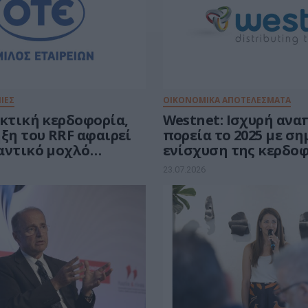
ΙΕΣ
ΟΙΚΟΝΟΜΙΚΑ ΑΠΟΤΕΛΕΣΜΑΤΑ
εκτική κερδοφορία,
Westnet: Ισχυρή ανα
ξη του RRF αφαιρεί
πορεία το 2025 με σ
αντικό μοχλό
ενίσχυση της κερδοφ
ης
πλήρη αναστροφή το
23.07.2026