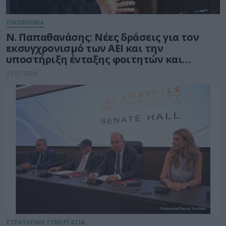
ΟΙΚΟΝΟΜΙΑ
Ν. Παπαθανάσης: Νέες δράσεις για τον
εκσυγχρονισμό των ΑΕΙ και την
υποστήριξη ένταξης φοιτητών και
φοιτητριών στην αγορά εργασίας
29.07.2026
ΣΤΡΑΤΗΓΙΚΗ ΣΥΝΕΡΓΑΣΙΑ