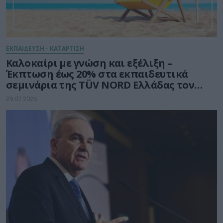
ΕΚΠΑΙΔΕΥΣΗ - ΚΑΤΑΡΤΙΣΗ
Καλοκαίρι με γνώση και εξέλιξη –
Έκπτωση έως 20% στα εκπαιδευτικά
σεμινάρια της TÜV NORD Ελλάδας τον
Αύγουστο
29.07.2026