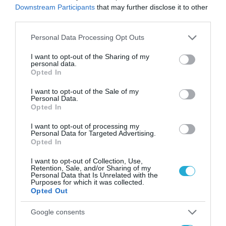
Downstream Participants
that may further disclose it to other
third parties.
Please note that this website/app uses one or more Google
Personal Data Processing Opt Outs
services and may gather and store information including but
not limited to your visit or usage behaviour. You may click to
I want to opt-out of the Sharing of my
personal data.
grant or deny consent to Google and its third-party tags to
Opted In
use your data for below specified purposes in below Google
consent section.
I want to opt-out of the Sale of my
Personal Data.
Opted In
I want to opt-out of processing my
Personal Data for Targeted Advertising.
Opted In
I want to opt-out of Collection, Use,
Retention, Sale, and/or Sharing of my
Personal Data that Is Unrelated with the
Purposes for which it was collected.
Opted Out
ΡΟΗ ΕΙΔΗΣΕΩΝ
Google consents
Το χρηματοδοτούμενο