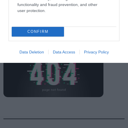
Η πιο ταξιδιάρικη
functionality and fraud prevention, and other
βαλίτσα του φετινού
καλοκαιριού έχει την
user protection.
υπογραφή της Xiaomi
31.07.2026
CONFIRM
ΟΛΗ Η ΡΟΗ ΕΙΔΗΣΕΩΝ
Data Deletion
Data Access
Privacy Policy