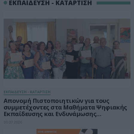
ΕΚΠΑΙΔΕΥΣΗ - ΚΑΤΑΡΤΙΣΗ
ΕΚΠΑΙΔΕΥΣΗ - ΚΑΤΑΡΤΙΣΗ
Απονομή Πιστοποιητικών για τους
συμμετέχοντες στα Μαθήματα Ψηφιακής
Εκπαίδευσης και Ενδυνάμωσης
Ηλικιωμένων του Δήμου Ηρακλείου
30.07.2026
Κρήτης