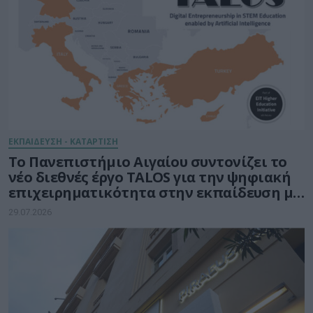
ΕΚΠΑΙΔΕΥΣΗ - ΚΑΤΑΡΤΙΣΗ
Το Πανεπιστήμιο Αιγαίου συντονίζει το
νέο διεθνές έργο TALOS για την ψηφιακή
επιχειρηματικότητα στην εκπαίδευση με
τη δύναμη της Τεχνητής Νοημοσύνης
29.07.2026