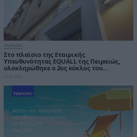
ΤΡΑΠΕΖΕΣ
Στο πλαίσιο της Εταιρικής
Υπευθυνότητας EQUALL της Πειραιώς,
ολοκληρώθηκε ο 2ος κύκλος του
προγράμματος GenAI Empowered
29.07.2026
Educators