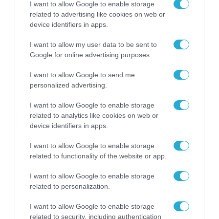
I want to allow Google to enable storage
από την ΕΕ έργο “The
Gaming Police”
related to advertising like cookies on web or
ενισχύει την ασφάλεια
device identifiers in apps.
31.07.2026
των παιδιών στο
διαδίκτυο
I want to allow my user data to be sent to
ΑΑΔΕ: Διευκρινίσεις
Google for online advertising purposes.
για τα πρόστιμα σε
παραβάσεις που
I want to allow Google to send me
αφορούν τους ΦΗΜ
31.07.2026
personalized advertising.
I want to allow Google to enable storage
Σ. Καλαφάτης: «Η
related to analytics like cookies on web or
Τεχνητή Νοημοσύνη
δεν είναι απλώς μια
device identifiers in apps.
νέα τεχνολογία, είναι
31.07.2026
μια νέα βιομηχανική
I want to allow Google to enable storage
επανάσταση»
related to functionality of the website or app.
Νέος οδηγός του ΕΚΤ
για τη χρηματοδότηση
I want to allow Google to enable storage
των ελληνικών
related to personalization.
επιχειρήσεων στον
31.07.2026
χώρο της άμυνας
I want to allow Google to enable storage
related to security, including authentication