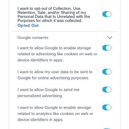
I want to opt-out of Collection, Use,
Retention, Sale, and/or Sharing of my
Personal Data that Is Unrelated with the
Purposes for which it was collected.
Opted Out
Google consents
I want to allow Google to enable storage
ΨΗΦΙΑΚΗ ΣΤΡΑΤΗΓΙΚΗ
related to advertising like cookies on web or
Το Υπουργείο Ψηφιακής Διακυβέρνησης
device identifiers in apps.
και Τεχνητής Νοημοσύνης παρουσιάζει
για πρώτη φορά τους βασικούς άξονες του
I want to allow my user data to be sent to
νέου Εθνικού Διαστημικού Προγράμματος
Google for online advertising purposes.
31.07.2026
I want to allow Google to send me
personalized advertising.
I want to allow Google to enable storage
related to analytics like cookies on web or
device identifiers in apps.