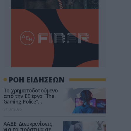
ΡΟΗ ΕΙΔΗΣΕΩΝ
Το χρηματοδοτούμενο
από την ΕΕ έργο “The
Gaming Police”
ενισχύει την ασφάλεια
31.07.2026
των παιδιών στο
διαδίκτυο
ΑΑΔΕ: Διευκρινίσεις
για τα πρόστιμα σε