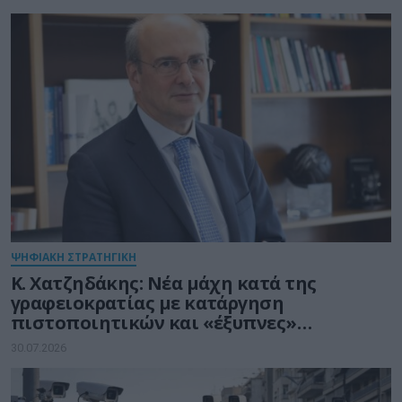
ΨΗΦΙΑΚΗ ΣΤΡΑΤΗΓΙΚΗ
Κ. Χατζηδάκης: Νέα μάχη κατά της
γραφειοκρατίας με κατάργηση
πιστοποιητικών και «έξυπνες»
διασταυρώσεις του Δημοσίου
30.07.2026