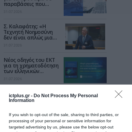
παραβάσεις που
αφορούν τους ΦΗΜ
31.07.2026
Σ. Καλαφάτης: «Η
Τεχνητή Νοημοσύνη
δεν είναι απλώς μια
νέα τεχνολογία, είναι
31.07.2026
μια νέα βιομηχανική
επανάσταση»
Νέος οδηγός του ΕΚΤ
για τη χρηματοδότηση
των ελληνικών
επιχειρήσεων στον
31.07.2026
χώρο της άμυνας
Η πιο ταξιδιάρικη
ictplus.gr -
Do Not Process My Personal
βαλίτσα του φετινού
Information
καλοκαιριού έχει την
υπογραφή της Xiaomi
31.07.2026
If you wish to opt-out of the sale, sharing to third parties, or
processing of your personal or sensitive information for
ΟΛΗ Η ΡΟΗ ΕΙΔΗΣΕΩΝ
targeted advertising by us, please use the below opt-out