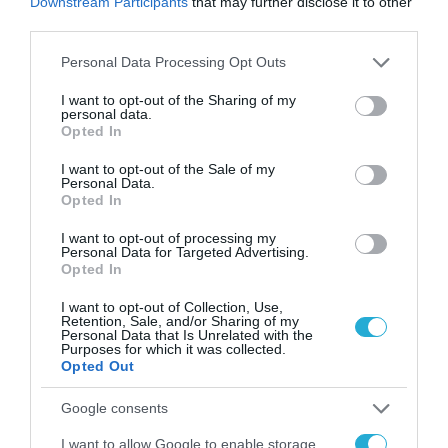
Downstream Participants
that may further disclose it to other
επιχειρήσεις. Στην προσπάθεια ανάπτυξης
third parties.
του ελληνικού επιχειρείν και ενίσχυσης της
Please note that this website/app uses one or more Google
Personal Data Processing Opt Outs
services and may gather and store information including but
ανταγωνιστικότητας της οικονομίας μας
not limited to your visit or usage behaviour. You may click to
I want to opt-out of the Sharing of my
πρέπει να επενδύσουμε στην επιστροφή των
personal data.
grant or deny consent to Google and its third-party tags to
Opted In
νέων μας, κάτι που επιθυμούν και εκείνοι
use your data for below specified purposes in below Google
consent section.
I want to opt-out of the Sale of my
και επιβεβαιώνεται με την υψηλή
Personal Data.
Opted In
επισκεψιμότητα που κατέγραψε η
διοργάνωση.
I want to opt-out of processing my
Personal Data for Targeted Advertising.
Opted In
Σχετικά άρθρα:
I want to opt-out of Collection, Use,
Retention, Sale, and/or Sharing of my
Συμμετοχή ρεκόρ στο «Rebrain Greece» στο
Personal Data that Is Unrelated with the
Purposes for which it was collected.
Λονδίνο – Ενδιαφέρον για επιστροφή στην
Opted Out
Ελλάδα από 3.000 συμμετέχοντες
Google consents
I want to allow Google to enable storage