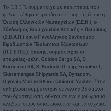
Το Ε.Β.Ε.Π. συμμετείχε με περίπτερα, που
φιλοξενήθηκαν εργοδοτικοί φορείς, όπως η
Ένωση Ελληνικών Ναυπηγείων (Ε.Ε.Ν.), ο
Σύνδεσμος Βιομηχανιών Αττικής – Πειραιώς
(Σ.Β.Α.Π.) και ο Πανελλήνιος Σύνδεσμος
Εφοδιαστών Πλοίων και Εξαγωγέων
(Π.Σ.Ε.Π.Ε.). Επίσης, συμμετείχαν οι
εταιρείες-μέλη, Golden Cargo SA, D.
Koronakis SA, S. Korkidis Group, ErmaFirst,
Skaramangas Shipyards SA, Dynacom,
Olympic Marine SA και Omicron Yachts.
Στην
εκδήλωση συμμετείχαν συνολικά 35 όμιλοι
που δραστηριοποιούνται σε ένα ευρύ φάσμα
κλάδων, όπως οι κατασκευές και τα τεχνικά