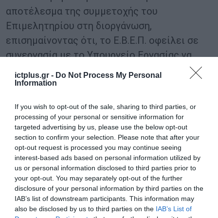
αποτέλεσμα της συμμετοχής του
Επιμελητηρίου στη διοργάνωση,
επισημαίνοντας ότι, το Ε.Β.Ε.Π. οφείλει σε
συνεργασία με το Υπουργείο Εργασίας να
ενισχύσει τη διασύνδεση Ελλήνων του
ictplus.gr -
Do Not Process My Personal
εξωτερικού με την ελληνική
Information
επιχειρηματικότητα, μέσα από πετυχημένες
If you wish to opt-out of the sale, sharing to third parties, or
εκδηλώσεις όπως το «Rebrain Greece».
processing of your personal or sensitive information for
Επίσης, τόνισε ότι, το Ε.Β.Ε.Π. επενδύει
targeted advertising by us, please use the below opt-out
section to confirm your selection. Please note that after your
σταθερά στα επαγγέλματα του μέλλοντος
opt-out request is processed you may continue seeing
και στη διαμόρφωση ενός σύγχρονου και
interest-based ads based on personal information utilized by
us or personal information disclosed to third parties prior to
ανθρωποκεντρικού εργασιακού
your opt-out. You may separately opt-out of the further
περιβάλλοντος, με στόχο την προσέλκυση
disclosure of your personal information by third parties on the
IAB’s list of downstream participants. This information may
ταλαντούχων Ελλήνων του εξωτερικού και
also be disclosed by us to third parties on the
IAB’s List of
τη διασύνδεση τους με τις ελληνικές