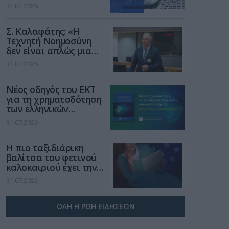
αφορούν τους ΦΗΜ
31.07.2026
Σ. Καλαφάτης: «Η
Τεχνητή Νοημοσύνη
δεν είναι απλώς μια
νέα τεχνολογία, είναι
31.07.2026
μια νέα βιομηχανική
επανάσταση»
Νέος οδηγός του ΕΚΤ
για τη χρηματοδότηση
των ελληνικών
επιχειρήσεων στον
31.07.2026
χώρο της άμυνας
Η πιο ταξιδιάρικη
βαλίτσα του φετινού
καλοκαιριού έχει την
υπογραφή της Xiaomi
31.07.2026
ΟΛΗ Η ΡΟΗ ΕΙΔΗΣΕΩΝ