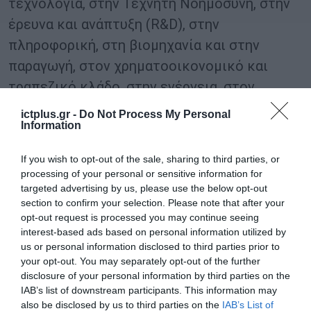
τεχνολογία, στην Τεχνητή Νοημοσύνη, στην
έρευνα και ανάπτυξη (R&D), στην
πληροφορική, στη βιομηχανία και στην
παραγωγή, στον χρηματοοικονομικό και
τραπεζικό κλάδο, στην ενέργεια, στον
ασφαλιστικό κλάδο, στα νομικά
ictplus.gr -
Do Not Process My Personal
Information
επαγγέλματα, στη ναυτιλία, στον κλάδο της
συμβουλευτικής, στις τηλεπικοινωνίες,
If you wish to opt-out of the sale, sharing to third parties, or
στον τομέα της ενημέρωσης και των media,
processing of your personal or sensitive information for
targeted advertising by us, please use the below opt-out
στον τουρισμό και τη φιλοξενία, στη
section to confirm your selection. Please note that after your
φαρμακοβιομηχανία, καθώς και στον
opt-out request is processed you may continue seeing
ιατρικό-υγειονομικό κλάδο.
interest-based ads based on personal information utilized by
us or personal information disclosed to third parties prior to
your opt-out. You may separately opt-out of the further
Στην εκδήλωση συμμετείχαν επίσης ο
disclosure of your personal information by third parties on the
Πρέσβης της Ελλάδας στο Ηνωμένο
IAB’s list of downstream participants. This information may
also be disclosed by us to third parties on the
IAB’s List of
Βασίλειο, Ιωάννης Τσαούσης, καθώς και ο