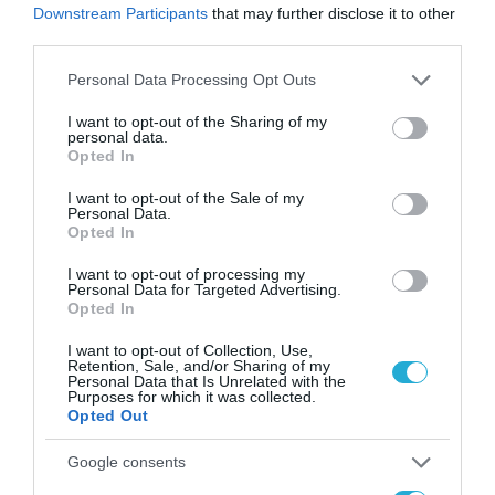
Downstream Participants
that may further disclose it to other
Γενικός Διευθυντής Εργασιακών Σχέσεων,
third parties.
Υγείας, Ασφάλειας και Ένταξης στην Εργασία,
Please note that this website/app uses one or more Google
Personal Data Processing Opt Outs
Κωνσταντίνος Αγραπιδάς.
services and may gather and store information including but
not limited to your visit or usage behaviour. You may click to
I want to opt-out of the Sharing of my
personal data.
grant or deny consent to Google and its third-party tags to
TAGS:
Opted In
use your data for below specified purposes in below Google
REBRAIN
ΚΩΣΤΑΣ
ΝΙΚΗ
consent section.
I want to opt-out of the Sale of my
GREECE
ΚΑΡΑΓΚΟΥΝΗΣ
ΚΕΡΑΜΕΩΣ
Personal Data.
Opted In
I want to opt-out of processing my
Personal Data for Targeted Advertising.
Opted In
I want to opt-out of Collection, Use,
Retention, Sale, and/or Sharing of my
Personal Data that Is Unrelated with the
Purposes for which it was collected.
Opted Out
Google consents