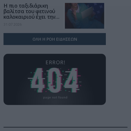
Η πιο ταξιδιάρικη
βαλίτσα του φετινού
καλοκαιριού έχει την
υπογραφή της Xiaomi
31.07.2026
ΟΛΗ Η ΡΟΗ ΕΙΔΗΣΕΩΝ