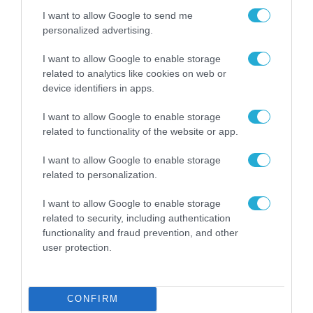
Τεχνητή Νοημοσύνη
δεν είναι απλώς μια
I want to allow Google to send me
νέα τεχνολογία, είναι
personalized advertising.
31.07.2026
μια νέα βιομηχανική
επανάσταση»
I want to allow Google to enable storage
Νέος οδηγός του ΕΚΤ
related to analytics like cookies on web or
για τη χρηματοδότηση
device identifiers in apps.
των ελληνικών
επιχειρήσεων στον
31.07.2026
I want to allow Google to enable storage
χώρο της άμυνας
related to functionality of the website or app.
Η πιο ταξιδιάρικη
βαλίτσα του φετινού
I want to allow Google to enable storage
καλοκαιριού έχει την
related to personalization.
υπογραφή της Xiaomi
31.07.2026
I want to allow Google to enable storage
related to security, including authentication
ΟΛΗ Η ΡΟΗ ΕΙΔΗΣΕΩΝ
functionality and fraud prevention, and other
user protection.
CONFIRM