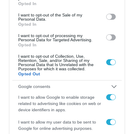
grant or deny consent to Google and its third-party tags to
Opted In
use your data for below specified purposes in below Google
consent section.
I want to opt-out of the Sale of my
Personal Data.
Opted In
I want to opt-out of processing my
Personal Data for Targeted Advertising.
Opted In
ΡΟΗ ΕΙΔΗΣΕΩΝ
I want to opt-out of Collection, Use,
Το χρηματοδοτούμενο
Retention, Sale, and/or Sharing of my
Personal Data that Is Unrelated with the
από την ΕΕ έργο “The
Purposes for which it was collected.
Gaming Police”
Opted Out
ενισχύει την ασφάλεια
31.07.2026
των παιδιών στο
Google consents
διαδίκτυο
ΑΑΔΕ: Διευκρινίσεις
I want to allow Google to enable storage
για τα πρόστιμα σε
related to advertising like cookies on web or
παραβάσεις που
device identifiers in apps.
αφορούν τους ΦΗΜ
31.07.2026
I want to allow my user data to be sent to
Σ. Καλαφάτης: «Η
Google for online advertising purposes.