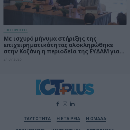
ΕΠΙΧΕΙΡΗΣΕΙΣ
Με ισχυρό μήνυμα στήριξης της
επιχειρηματικότητας ολοκληρώθηκε
στην Κοζάνη η περιοδεία της ΕΥΔΑΜ για
τις νέες δράσεις ύψους 140 εκατ. ευρώ
24.07.2026
ΤΑΥΤΟΤΗΤΑ
Η ΕΤΑΙΡΕΙΑ
Η ΟΜΑΔΑ