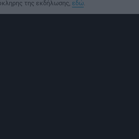
όκληρης της εκδήλωσης,
εδώ
.