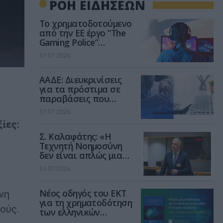
ΡΟΗ ΕΙΔΗΣΕΩΝ
Το χρηματοδοτούμενο
από την ΕΕ έργο “The
Gaming Police”
ενισχύει την ασφάλεια
31.07.2026
των παιδιών στο
διαδίκτυο
ΑΑΔΕ: Διευκρινίσεις
για τα πρόστιμα σε
παραβάσεις που
αφορούν τους ΦΗΜ
31.07.2026
ίες:
Σ. Καλαφάτης: «Η
Τεχνητή Νοημοσύνη
δεν είναι απλώς μια
νέα τεχνολογία, είναι
31.07.2026
μια νέα βιομηχανική
επανάσταση»
Νέος οδηγός του ΕΚΤ
νη
για τη χρηματοδότηση
ούς.
των ελληνικών
επιχειρήσεων στον