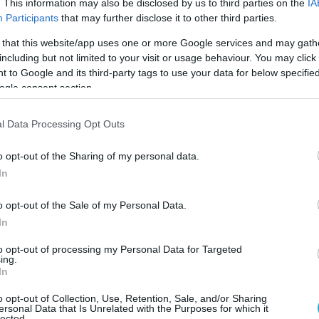
. This information may also be disclosed by us to third parties on the
IA
ν είμαστε ούτε τεχνοφοβικοί, ούτε “τεχνολάγνοι
Participants
that may further disclose it to other third parties.
», ενώ πρόσθεσε ότι «η ΑΙ θεωρείται πιο επικί
 that this website/app uses one or more Google services and may gath
άσεις».
including but not limited to your visit or usage behaviour. You may click 
 to Google and its third-party tags to use your data for below specifi
Παπαδημητρίου
, Θεωρητικού επιστήμονα των
ogle consent section.
ο Τμήμα Επιστήμης Υπολογιστών του
l Data Processing Opt Outs
οποίος παρουσίασε την υπόσχεση αλλά και τις
εκίνησε με τα εντυπωσιακά οφέλη της, φέρνοντα
o opt-out of the Sharing of my personal data.
ΑΙ ότι αποτελεί «την πιο εντυπωσιακή τεχνολογι
In
μοσύνη και τις ικανότητες του ανθρώπου και θα
o opt-out of the Sale of my Personal Data.
στια αύξηση παραγωγικότητας, καλύτερη ποιότη
In
ους». Ωστόσο, επισήμανε σοβαρούς κινδύνους:
to opt-out of processing my Personal Data for Targeted
ψεων «με αέρα αυθεντίας», απειλή για τη δημοκ
ing.
In
φορίας. Τέλος, τόνισε το πρόβλημα της ιδιοκτ
o opt-out of Collection, Use, Retention, Sale, and/or Sharing
ersonal Data that Is Unrelated with the Purposes for which it
lected.