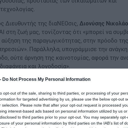
ογοδοσίας, προστασίας των δικαιωμάτων και
τεχνολογίας.
ός Διευθυντής της διαΝΕΟσις,
Διονύσης Νικολά
ΑΙ στη ζωή μας, τονίζοντας ότι «μπορεί να συμβ
 αύξηση της παραγωγικότητας, στην πρόοδο τη
ηρεσιών». Παράλληλα, υπογράμμισε την ανάγκη
οδο, ούτε άρνηση της καινοτομίας, αφορά την αν
 διαφάνεια και λογοδοσία».
 -
Do Not Process My Personal Information
αΝΕΟσις,
Φαίη Μακαντάση
, παρουσίασε τη νέα
Τι πιστεύουν οι Έλληνες για την AI: Β’ Μέρος –
to opt-out of the sale, sharing to third parties, or processing of your per
ση
εδώ
). Χαρακτηριστικά ανέφερε ότι η χρήση τη
formation for targeted advertising by us, please use the below opt-out s
r selection. Please note that after your opt-out request is processed y
υ 2025 σε 69% τον Ιανουάριο του 2026— ωστόσο
eing interest-based ads based on personal information utilized by us or
 έναντι της καινοτομία. Ακόμα, 3 στους 4
disclosed to third parties prior to your opt-out. You may separately opt-
τι της παραγωγικότητας. Όσον αφορά τις ανησυ
losure of your personal information by third parties on the IAB’s list of