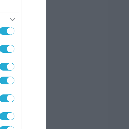
στο
ίου,
ρήτης
υ
, η
ν και