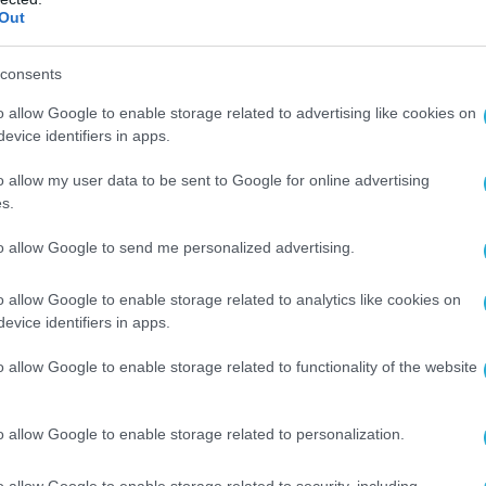
Out
ία συμμετείχαν οι:
Λίλιαν Μήτρου
, Καθηγήτρια 
νωνιακών Συστημάτων του Πανεπιστημίου Αιγα
consents
ολογίας και Κυβερνοψυχολογίας στο Τμήμα
o allow Google to enable storage related to advertising like cookies on
ς
, Διευθυντής Ερευνών στο Εθνικό Κέντρο
evice identifiers in apps.
Επιτροπής Βιοηθικής & Τεχνοηθικής,
Σταυρούλα
o allow my user data to be sent to Google for online advertising
ρης Φιλοσοφίας, Βιοηθικής στο Πανεπιστήμιο Κ
s.
τη συζήτηση συντόνισε η δημοσιογράφος
Ηλιάνα
to allow Google to send me personalized advertising.
o allow Google to enable storage related to analytics like cookies on
ήτησης που ακολούθησε άνοιξε η
Λίλιαν Μήτρο
evice identifiers in apps.
νόνων ρύθμισης της ΑΙ: «σε κάθε ανθρώπινη
o allow Google to enable storage related to functionality of the website
ιατί παράγει συγκρούσεις συμφερόντων, δημοσίω
που θα οριοθετούν τι επιτρέπεται, τι δεν
o allow Google to enable storage related to personalization.
o allow Google to enable storage related to security, including