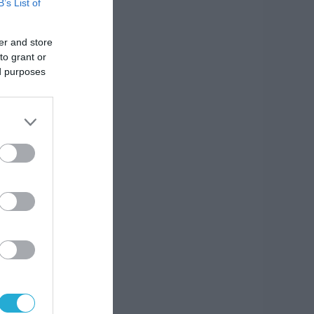
B’s List of
”,
νδυνη
er and store
to grant or
ed purposes
ς
κή
 μας
τα
ρατία
ησίας