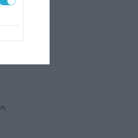
ης
) να
άρχει
ς
ψη