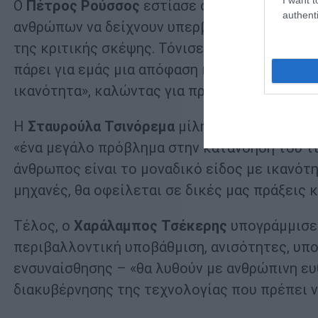
Ο
Πέτρος Ρούσσος
εστίασε στις ψυχολογικές
authenti
ανθρώπων να δείχνουν υπερβολική εμπιστοσύ
της κριτικής σκέψης. Τόνισε ότι «κάθε φορά 
πάρει για εμάς μια απόφαση και να λύσει ένα
ικανότητα», καλώντας για προγράμματα ψηφι
Η
Σταυρούλα Τσινόρεμα
μίλησε για την ηθική
«ένα μεγάλο πρόβλημα στην κατανόηση του τι 
άνθρωπος είναι το μοναδικό είδος με ικανότ
μηχανές, θα οφείλεται σε δικές μας πράξεις κ
Τέλος, ο
Χαράλαμπος Τσέκερης
υπογράμμισε
περιβαλλοντική υποβάθμιση, ανισότητες, υπ
ενσυναίσθησης – «θα λυθούν με ανθρώπινη ευ
διακυβέρνησης της τεχνολογίας που πρέπει ν