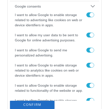
Το χρηματοδοτούμενο
Google consents
από την ΕΕ έργο “The
Gaming Police”
I want to allow Google to enable storage
ενισχύει την ασφάλεια
related to advertising like cookies on web or
31.07.2026
των παιδιών στο
device identifiers in apps.
διαδίκτυο
ΑΑΔΕ: Διευκρινίσεις
I want to allow my user data to be sent to
για τα πρόστιμα σε
Google for online advertising purposes.
παραβάσεις που
αφορούν τους ΦΗΜ
31.07.2026
I want to allow Google to send me
personalized advertising.
Σ. Καλαφάτης: «Η
Τεχνητή Νοημοσύνη
I want to allow Google to enable storage
δεν είναι απλώς μια
related to analytics like cookies on web or
νέα τεχνολογία, είναι
device identifiers in apps.
31.07.2026
μια νέα βιομηχανική
επανάσταση»
I want to allow Google to enable storage
Νέος οδηγός του ΕΚΤ
related to functionality of the website or app.
για τη χρηματοδότηση
των ελληνικών
I want to allow Google to enable storage
επιχειρήσεων στον
31.07.2026
CONFIRM
related to personalization.
χώρο της άμυνας