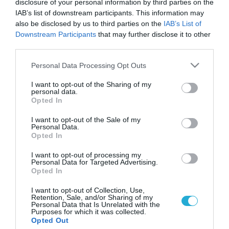
disclosure of your personal information by third parties on the
IAB’s list of downstream participants. This information may
also be disclosed by us to third parties on the
IAB’s List of
Downstream Participants
that may further disclose it to other
third parties.
Please note that this website/app uses one or more Google
Personal Data Processing Opt Outs
services and may gather and store information including but
not limited to your visit or usage behaviour. You may click to
I want to opt-out of the Sharing of my
personal data.
grant or deny consent to Google and its third-party tags to
Opted In
use your data for below specified purposes in below Google
consent section.
I want to opt-out of the Sale of my
Personal Data.
Opted In
I want to opt-out of processing my
Personal Data for Targeted Advertising.
Opted In
I want to opt-out of Collection, Use,
Retention, Sale, and/or Sharing of my
Personal Data that Is Unrelated with the
Purposes for which it was collected.
ΡΟΗ ΕΙΔΗΣΕΩΝ
Opted Out