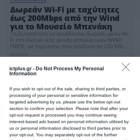
Δωρεάν Wi-Fi με ταχύτητες
έως 200Mbps από την Wind
για το Μουσείο Μπενάκη
Τη δυνατότητα να συνδέονται δωρεάν μέσω Wi-
Fi στο δίκτυο νέας γενιάς οπτικών ινών WIND
FIBER, με ταχύτητες που αγγίζουν τα 200 Mbps,
προσφέρει η WIND Ελλάς στους επισκέπτες του
29.09.2021
Μουσείου Μπενάκη. Χάρη στις δυνατότητες
που προσφέρει το δίκτυο νέας γενιάς οπτικών
ictplus.gr -
Do Not Process My Personal
ινών WIND Fiber, οι επισκέπτες του Μουσείου
Information
μπορούν να ‘βιώσουν’ μία ξεχωριστή εμπειρία
τέχνης […]
If you wish to opt-out of the sale, sharing to third parties, or
processing of your personal or sensitive information for
targeted advertising by us, please use the below opt-out
section to confirm your selection. Please note that after your
opt-out request is processed you may continue seeing
interest-based ads based on personal information utilized by
us or personal information disclosed to third parties prior to
your opt-out. You may separately opt-out of the further