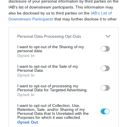
disclosure of your personal information by third parties on the
IAB’s list of downstream participants. This information may
also be disclosed by us to third parties on the
IAB’s List of
Downstream Participants
that may further disclose it to other
third parties.
Please note that this website/app uses one or more Google
Personal Data Processing Opt Outs
services and may gather and store information including but
not limited to your visit or usage behaviour. You may click to
I want to opt-out of the Sharing of my
personal data.
grant or deny consent to Google and its third-party tags to
Opted In
use your data for below specified purposes in below Google
consent section.
I want to opt-out of the Sale of my
Personal Data.
Opted In
I want to opt-out of processing my
Personal Data for Targeted Advertising.
Opted In
I want to opt-out of Collection, Use,
Retention, Sale, and/or Sharing of my
Personal Data that Is Unrelated with the
Purposes for which it was collected.
ΡΟΗ ΕΙΔΗΣΕΩΝ
Opted Out