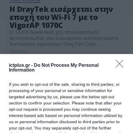
Η DrayTek εισέρχεται στην
εποχή του Wi-Fi 7 με το
VigorAP 1070C
Η LEXIS (www.lexis.gr), αποκλειστικός
αντιπρόσωπος του κορυφαίου κατασκευαστή
δικτυακών προϊόντων DrayTek Corp.,
ανακοινώνει την κυκλοφορία του VigorAP
19.06.2026
1070C, του πρώτου Wi–Fi 7 Access Point της
εταιρείας, σχεδιασμένο για επιχειρήσεις που
ictplus.gr -
Do Not Process My Personal
απαιτούν κορυφαίες επιδόσεις, μέγιστη
Information
χωρητικότητα και προηγμένες δυνατότητες
διαχείρισης. Με ασύρματη ταχύτητα
κατηγορίας BE19000 και λειτουργία Tri-Band
If you wish to opt-out of the sale, sharing to third parties, or
(συχνότητες 2.4/5 & 6GHz), το νέο access point
processing of your personal or sensitive information for
[…]
targeted advertising by us, please use the below opt-out
section to confirm your selection. Please note that after your
opt-out request is processed you may continue seeing
interest-based ads based on personal information utilized by
us or personal information disclosed to third parties prior to
your opt-out. You may separately opt-out of the further