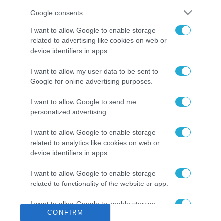
Το χρηματοδοτούμενο
Google consents
από την ΕΕ έργο “The
Gaming Police”
I want to allow Google to enable storage
ενισχύει την ασφάλεια
related to advertising like cookies on web or
31.07.2026
των παιδιών στο
device identifiers in apps.
διαδίκτυο
ΑΑΔΕ: Διευκρινίσεις
I want to allow my user data to be sent to
για τα πρόστιμα σε
Google for online advertising purposes.
παραβάσεις που
αφορούν τους ΦΗΜ
31.07.2026
I want to allow Google to send me
personalized advertising.
Σ. Καλαφάτης: «Η
Τεχνητή Νοημοσύνη
I want to allow Google to enable storage
δεν είναι απλώς μια
related to analytics like cookies on web or
νέα τεχνολογία, είναι
device identifiers in apps.
31.07.2026
μια νέα βιομηχανική
επανάσταση»
I want to allow Google to enable storage
Νέος οδηγός του ΕΚΤ
related to functionality of the website or app.
για τη χρηματοδότηση
των ελληνικών
I want to allow Google to enable storage
επιχειρήσεων στον
31.07.2026
CONFIRM
related to personalization.
χώρο της άμυνας