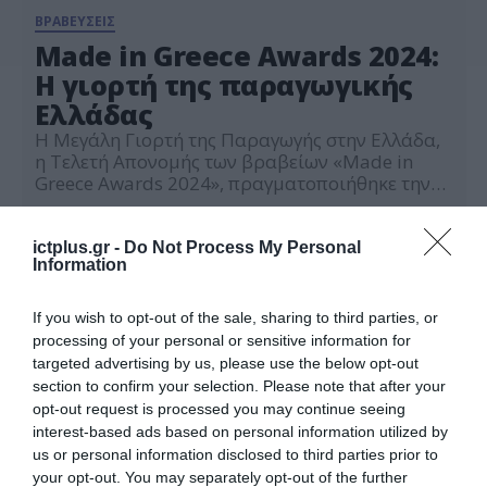
ΒΡΑΒΕΥΣΕΙΣ
Made in Greece Awards 2024:
Η γιορτή της παραγωγικής
Ελλάδας
H Μεγάλη Γιορτή της Παραγωγής στην Ελλάδα,
η Τελετή Απονομής των βραβείων «Made in
Greece Awards 2024», πραγματοποιήθηκε την
Τρίτη 26 Νοεμβρίου, επιβραβεύοντας και
02.12.2024
αναδεικνύοντας επιχειρήσεις που συνεχίζουν
να δημιουργούν και να επενδύουν στη χώρα
ictplus.gr -
Do Not Process My Personal
Information
μας. Παραγωγικές επιχειρήσεις που
δραστηριοποιούνται στη χώρα μας και
επιτυγχάνουν εξαιρετικές επιδόσεις στη
If you wish to opt-out of the sale, sharing to third parties, or
δημιουργία και διάθεση προϊόντων,
processing of your personal or sensitive information for
βραβεύθηκαν στη λαμπερή […]
targeted advertising by us, please use the below opt-out
section to confirm your selection. Please note that after your
opt-out request is processed you may continue seeing
interest-based ads based on personal information utilized by
us or personal information disclosed to third parties prior to
your opt-out. You may separately opt-out of the further