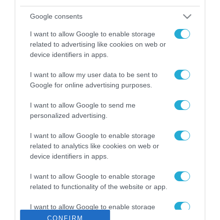
ΡΟΗ ΕΙΔΗΣΕΩΝ
Google consents
Το χρηματοδοτούμενο
από την ΕΕ έργο “The
I want to allow Google to enable storage
Gaming Police”
related to advertising like cookies on web or
ενισχύει την ασφάλεια
31.07.2026
device identifiers in apps.
των παιδιών στο
διαδίκτυο
I want to allow my user data to be sent to
ΑΑΔΕ: Διευκρινίσεις
για τα πρόστιμα σε
Google for online advertising purposes.
παραβάσεις που
αφορούν τους ΦΗΜ
I want to allow Google to send me
31.07.2026
personalized advertising.
Σ. Καλαφάτης: «Η
I want to allow Google to enable storage
Τεχνητή Νοημοσύνη
related to analytics like cookies on web or
δεν είναι απλώς μια
device identifiers in apps.
νέα τεχνολογία, είναι
31.07.2026
μια νέα βιομηχανική
I want to allow Google to enable storage
επανάσταση»
related to functionality of the website or app.
Νέος οδηγός του ΕΚΤ
για τη χρηματοδότηση
των ελληνικών
I want to allow Google to enable storage
επιχειρήσεων στον
related to personalization.
CONFIRM