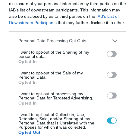
disclosure of your personal information by third parties on the
IAB’s list of downstream participants. This information may
also be disclosed by us to third parties on the
IAB’s List of
Downstream Participants
that may further disclose it to other
third parties.
Please note that this website/app uses one or more Google
Personal Data Processing Opt Outs
services and may gather and store information including but
not limited to your visit or usage behaviour. You may click to
I want to opt-out of the Sharing of my
personal data.
grant or deny consent to Google and its third-party tags to
Opted In
use your data for below specified purposes in below Google
consent section.
I want to opt-out of the Sale of my
Personal Data.
Opted In
I want to opt-out of processing my
Personal Data for Targeted Advertising.
Opted In
I want to opt-out of Collection, Use,
Retention, Sale, and/or Sharing of my
Personal Data that Is Unrelated with the
Purposes for which it was collected.
Opted Out