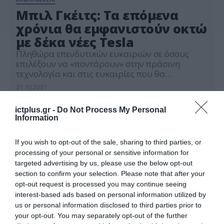
Μπιλ Γκέιτς: Τα επόμενα
χρόνια θα εμφανιστούν οκτώ
με δέκα νέες Tesla
Πληθώρα επενδυτικών ευκαιριών σε όσους
επιλέξουν να «ποντάρουν» στην πράσινη
τεχνολογία και στις ευκαιρίες που θα
δημιουργηθούν στην προσπάθεια για την
21.10.2021
αναστροφή της κλιματικής αλλαγής «βλέπει» ο
ιδρυτής της Microsoft, Μπιλ Γκέιτς.
ictplus.gr -
Do Not Process My Personal
Συγκεκριμένα, ο τέταρτος -πλέον-
Information
πλουσιότερος στον κόσμο, μιλώντας στο
φόρουμ SOSV Climate Tech Summit, ανέφερε
πως ο πλούτος που θα δημιουργηθεί στην
If you wish to opt-out of the sale, sharing to third parties, or
αγορά […]
processing of your personal or sensitive information for
targeted advertising by us, please use the below opt-out
section to confirm your selection. Please note that after your
opt-out request is processed you may continue seeing
interest-based ads based on personal information utilized by
us or personal information disclosed to third parties prior to
your opt-out. You may separately opt-out of the further