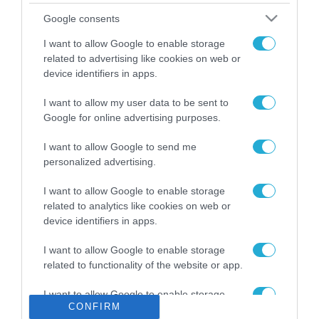
Το χρηματοδοτούμενο
Google consents
από την ΕΕ έργο “The
Gaming Police”
I want to allow Google to enable storage
ενισχύει την ασφάλεια
related to advertising like cookies on web or
31.07.2026
των παιδιών στο
device identifiers in apps.
διαδίκτυο
ΑΑΔΕ: Διευκρινίσεις
I want to allow my user data to be sent to
για τα πρόστιμα σε
Google for online advertising purposes.
παραβάσεις που
αφορούν τους ΦΗΜ
31.07.2026
I want to allow Google to send me
personalized advertising.
Σ. Καλαφάτης: «Η
Τεχνητή Νοημοσύνη
I want to allow Google to enable storage
δεν είναι απλώς μια
related to analytics like cookies on web or
νέα τεχνολογία, είναι
device identifiers in apps.
31.07.2026
μια νέα βιομηχανική
επανάσταση»
I want to allow Google to enable storage
Νέος οδηγός του ΕΚΤ
related to functionality of the website or app.
για τη χρηματοδότηση
των ελληνικών
I want to allow Google to enable storage
επιχειρήσεων στον
31.07.2026
CONFIRM
related to personalization.
χώρο της άμυνας