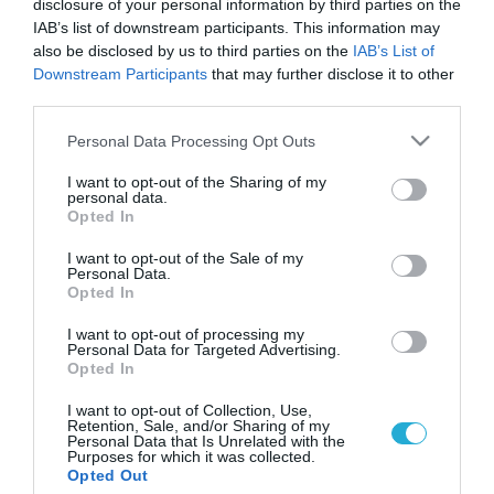
disclosure of your personal information by third parties on the
IAB’s list of downstream participants. This information may
also be disclosed by us to third parties on the
IAB’s List of
Downstream Participants
that may further disclose it to other
third parties.
Please note that this website/app uses one or more Google
Personal Data Processing Opt Outs
services and may gather and store information including but
not limited to your visit or usage behaviour. You may click to
I want to opt-out of the Sharing of my
personal data.
grant or deny consent to Google and its third-party tags to
Opted In
use your data for below specified purposes in below Google
consent section.
I want to opt-out of the Sale of my
Personal Data.
Opted In
I want to opt-out of processing my
Personal Data for Targeted Advertising.
Opted In
I want to opt-out of Collection, Use,
Retention, Sale, and/or Sharing of my
Personal Data that Is Unrelated with the
Purposes for which it was collected.
ΡΟΗ ΕΙΔΗΣΕΩΝ
Opted Out