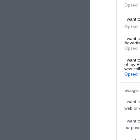
στο cloud και όλες τις
Opted 
αυξανόμενες απαιτήσεις της
ψηφιακής […]
I want t
Opted 
I want 
Advertis
Opted 
I want t
of my P
was col
Opted 
Google 
I want t
web or d
I want t
purpose