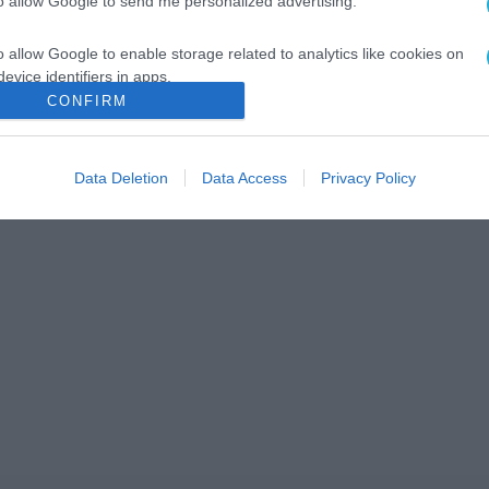
to allow Google to send me personalized advertising.
o allow Google to enable storage related to analytics like cookies on
evice identifiers in apps.
CONFIRM
o allow Google to enable storage related to functionality of the website
Data Deletion
Data Access
Privacy Policy
o allow Google to enable storage related to personalization.
o allow Google to enable storage related to security, including
cation functionality and fraud prevention, and other user protection.