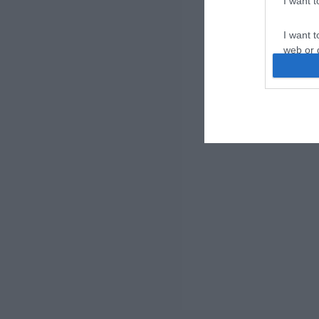
I want 
I want t
web or d
I want t
or app.
I want t
I want t
authenti