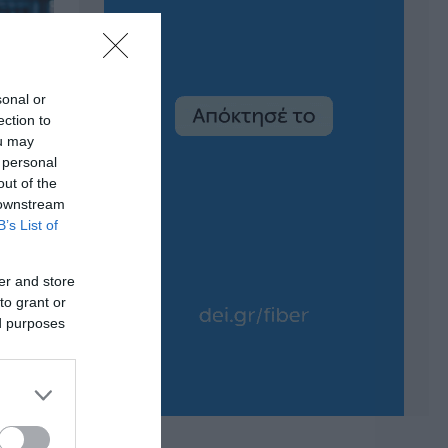
sonal or
ection to
ou may
 personal
out of the
 downstream
B’s List of
er and store
to grant or
ed purposes