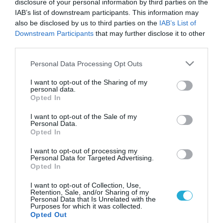
disclosure of your personal information by third parties on the
IAB’s list of downstream participants. This information may
also be disclosed by us to third parties on the
IAB’s List of
Downstream Participants
that may further disclose it to other
third parties.
Please note that this website/app uses one or more Google
Personal Data Processing Opt Outs
services and may gather and store information including but
not limited to your visit or usage behaviour. You may click to
I want to opt-out of the Sharing of my
personal data.
grant or deny consent to Google and its third-party tags to
Opted In
use your data for below specified purposes in below Google
consent section.
I want to opt-out of the Sale of my
Personal Data.
Opted In
I want to opt-out of processing my
Personal Data for Targeted Advertising.
Opted In
I want to opt-out of Collection, Use,
Retention, Sale, and/or Sharing of my
Personal Data that Is Unrelated with the
Purposes for which it was collected.
ΡΟΗ ΕΙΔΗΣΕΩΝ
Opted Out