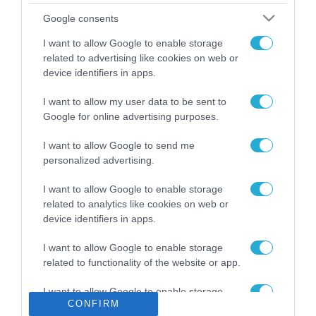
Το χρηματοδοτούμενο
Google consents
από την ΕΕ έργο “The
Gaming Police”
I want to allow Google to enable storage
ενισχύει την ασφάλεια
related to advertising like cookies on web or
31.07.2026
των παιδιών στο
device identifiers in apps.
διαδίκτυο
ΑΑΔΕ: Διευκρινίσεις
I want to allow my user data to be sent to
για τα πρόστιμα σε
Google for online advertising purposes.
παραβάσεις που
αφορούν τους ΦΗΜ
31.07.2026
I want to allow Google to send me
personalized advertising.
Σ. Καλαφάτης: «Η
Τεχνητή Νοημοσύνη
I want to allow Google to enable storage
δεν είναι απλώς μια
related to analytics like cookies on web or
νέα τεχνολογία, είναι
device identifiers in apps.
31.07.2026
μια νέα βιομηχανική
επανάσταση»
I want to allow Google to enable storage
Νέος οδηγός του ΕΚΤ
related to functionality of the website or app.
για τη χρηματοδότηση
των ελληνικών
I want to allow Google to enable storage
επιχειρήσεων στον
31.07.2026
CONFIRM
related to personalization.
χώρο της άμυνας