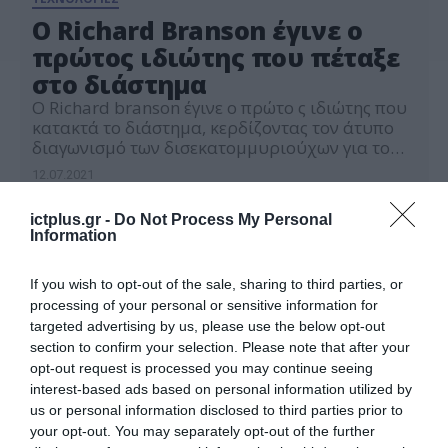
O Richard Branson έγινε ο
πρώτος ιδιώτης που πέταξε
στο διάστημα
Ο Richard branson έγινε ο πρώτο ς ιδιώτης που
κατακτά το διάστημα, κερδίζοντας τον άτυπο
διαγωνισμό των δισεκατομμυριούχων για το
ποιος θα καταφέρει πρώτος να πετάξει έξω από
12.07.2021
τα όρια της Γήινης ατμόσφαιρας. Δείτε αυτή τη
δημοσίευση στο Instagram. Η δημοσίευση
ictplus.gr -
Do Not Process My Personal
κοινοποιήθηκε από το χρήστη Richard Branson
Information
(@richardbranson) Η εταιρία έκανε ζωντανή
μετάδοση της πτήσης, […]
If you wish to opt-out of the sale, sharing to third parties, or
processing of your personal or sensitive information for
targeted advertising by us, please use the below opt-out
section to confirm your selection. Please note that after your
opt-out request is processed you may continue seeing
interest-based ads based on personal information utilized by
us or personal information disclosed to third parties prior to
your opt-out. You may separately opt-out of the further