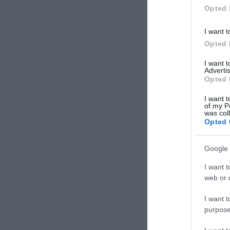
Opted 
I want t
Opted 
I want 
Advertis
Opted 
I want t
of my P
was col
Opted 
Google 
I want t
web or d
I want t
purpose