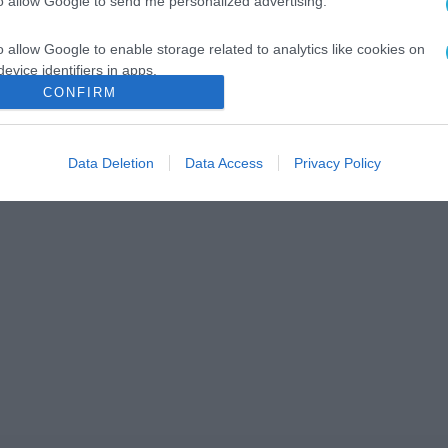
to allow Google to send me personalized advertising.
o allow Google to enable storage related to analytics like cookies on
evice identifiers in apps.
CONFIRM
o allow Google to enable storage related to functionality of the website
Data Deletion
Data Access
Privacy Policy
o allow Google to enable storage related to personalization.
o allow Google to enable storage related to security, including
cation functionality and fraud prevention, and other user protection.