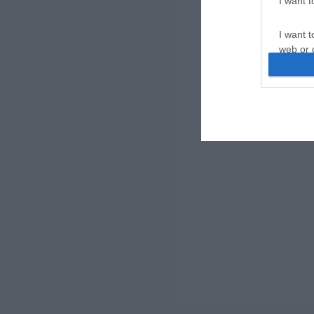
I want 
I want t
web or d
I want t
or app.
I want t
I want t
authenti