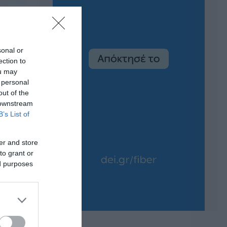
sonal or
ection to
ou may
 personal
out of the
 downstream
B’s List of
er and store
to grant or
ed purposes