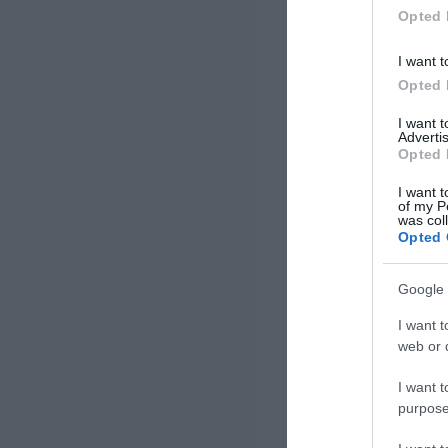
Opted 
I want t
Opted 
I want 
Advertis
Opted 
I want t
of my P
was col
Opted 
Google 
I want t
web or d
I want t
purpose