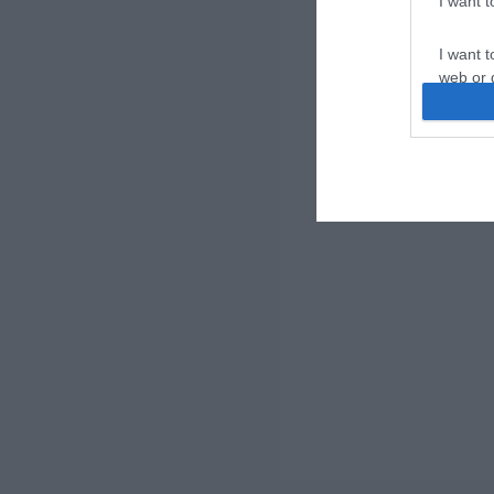
I want 
I want t
web or d
I want t
or app.
I want t
I want t
authenti