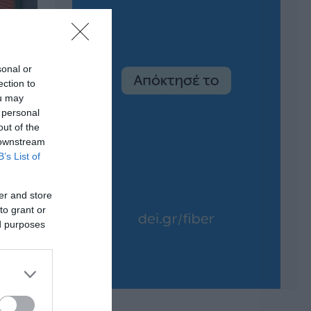
sonal or
ection to
ou may
 personal
out of the
 downstream
B’s List of
er and store
to grant or
ed purposes