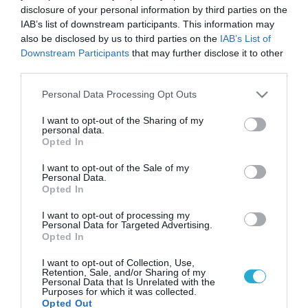
disclosure of your personal information by third parties on the
IAB’s list of downstream participants. This information may
also be disclosed by us to third parties on the
IAB’s List of
Downstream Participants
that may further disclose it to other
third parties.
Please note that this website/app uses one or more Google
Personal Data Processing Opt Outs
services and may gather and store information including but
not limited to your visit or usage behaviour. You may click to
I want to opt-out of the Sharing of my
personal data.
grant or deny consent to Google and its third-party tags to
Opted In
use your data for below specified purposes in below Google
consent section.
I want to opt-out of the Sale of my
Personal Data.
Opted In
I want to opt-out of processing my
Personal Data for Targeted Advertising.
Opted In
I want to opt-out of Collection, Use,
Retention, Sale, and/or Sharing of my
Personal Data that Is Unrelated with the
Purposes for which it was collected.
Opted Out