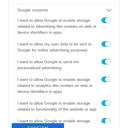
ΡΟΗ ΕΙΔΗΣΕΩΝ
Google consents
Το χρηματοδοτούμενο
από την ΕΕ έργο “The
I want to allow Google to enable storage
Gaming Police”
related to advertising like cookies on web or
ενισχύει την ασφάλεια
device identifiers in apps.
31.07.2026
των παιδιών στο
διαδίκτυο
I want to allow my user data to be sent to
ΑΑΔΕ: Διευκρινίσεις
Google for online advertising purposes.
για τα πρόστιμα σε
παραβάσεις που
I want to allow Google to send me
αφορούν τους ΦΗΜ
31.07.2026
personalized advertising.
Σ. Καλαφάτης: «Η
I want to allow Google to enable storage
Τεχνητή Νοημοσύνη
related to analytics like cookies on web or
δεν είναι απλώς μια
device identifiers in apps.
νέα τεχνολογία, είναι
31.07.2026
μια νέα βιομηχανική
I want to allow Google to enable storage
επανάσταση»
related to functionality of the website or app.
Νέος οδηγός του ΕΚΤ
για τη χρηματοδότηση
I want to allow Google to enable storage
των ελληνικών
related to personalization.