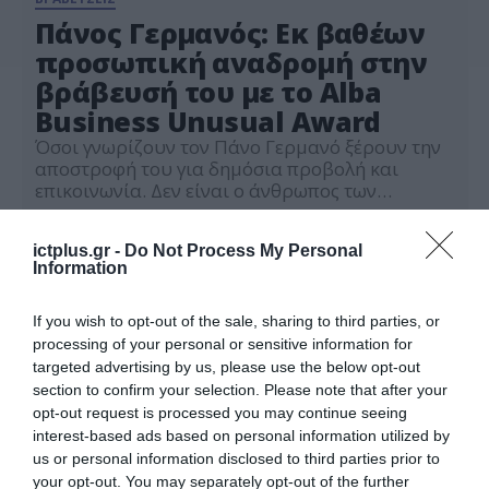
Πάνος Γερμανός: Εκ βαθέων
προσωπική αναδρομή στην
βράβευσή του με το Alba
Business Unusual Award
Όσοι γνωρίζουν τον Πάνο Γερμανό ξέρουν την
αποστροφή του για δημόσια προβολή και
επικοινωνία. Δεν είναι ο άνθρωπος των
συνεντεύξεων, αποφεύγει τις ομιλίες και
08.06.2026
σπάνια αναφέρεται στον εαυτό του. Έτσι, η
ictplus.gr -
Do Not Process My Personal
βράβευσή του με το Alba Business Unusual
Information
Award απέκτησε ιδιαίτερο ενδιαφέρον για όσα
ειπώθηκαν σε μια εκδήλωση, η οποία
μετατράπηκε σε μια σπάνια, σχεδόν προσωπική
If you wish to opt-out of the sale, sharing to third parties, or
αναδρομή […]
processing of your personal or sensitive information for
targeted advertising by us, please use the below opt-out
section to confirm your selection. Please note that after your
opt-out request is processed you may continue seeing
interest-based ads based on personal information utilized by
us or personal information disclosed to third parties prior to
your opt-out. You may separately opt-out of the further