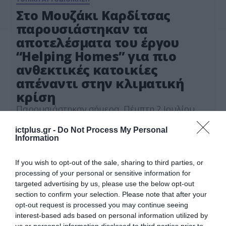
Στο Μουζάκι Καρδίτσας
παρουσιάστηκαν τα
αποτελέσματα του έργου
“Helping Homes” για πιο
ανθεκτικές κατοικίες
απέναντι στην κλιματική
κρίση
Παρουσιάστηκαν σήμερα, Πέμπτη 2 Ιουλίου
2026, στην Αίθουσα του Δημοτικού
Συμβουλίου στο Δημαρχείο Μουζακίου, τα
ictplus.gr -
Do Not Process My Personal
αποτελέσματα της έρευνας πεδίου και οι
Information
02.07.2026
προτάσεις πολιτικής του έργου «Βοηθώντας τα
σπιτικά να γίνουν ανθεκτικά στην πληττόμενη
If you wish to opt-out of the sale, sharing to third parties, or
από τα ακραία κλιματικά φαινόμενα Ελλάδα»
processing of your personal or sensitive information for
(Helping Homes) , που υλοποιεί ο Οργανισμός
targeted advertising by us, please use the below opt-out
INZEB με τη συγχρηματοδότηση του European
section to confirm your selection. Please note that after your
Climate Foundation. Η […]
opt-out request is processed you may continue seeing
interest-based ads based on personal information utilized by