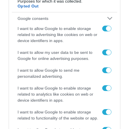
Purposes for which it was collected.
Opted Out
Google consents
ΡΟΗ ΕΙΔΗΣΕΩΝ
I want to allow Google to enable storage
related to advertising like cookies on web or
Το χρηματοδοτούμενο
device identifiers in apps.
από την ΕΕ έργο “The
Gaming Police”
I want to allow my user data to be sent to
ενισχύει την ασφάλεια
31.07.2026
των παιδιών στο
Google for online advertising purposes.
διαδίκτυο
ΑΑΔΕ: Διευκρινίσεις
I want to allow Google to send me
για τα πρόστιμα σε
personalized advertising.
παραβάσεις που
αφορούν τους ΦΗΜ
I want to allow Google to enable storage
31.07.2026
related to analytics like cookies on web or
device identifiers in apps.
Σ. Καλαφάτης: «Η
Τεχνητή Νοημοσύνη
I want to allow Google to enable storage
δεν είναι απλώς μια
related to functionality of the website or app.
νέα τεχνολογία, είναι
31.07.2026
μια νέα βιομηχανική