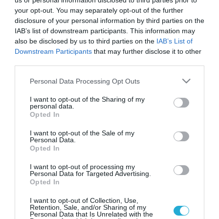
us or personal information disclosed to third parties prior to
your opt-out. You may separately opt-out of the further
disclosure of your personal information by third parties on the
IAB’s list of downstream participants. This information may
also be disclosed by us to third parties on the
IAB’s List of
Downstream Participants
that may further disclose it to other
third parties.
Please note that this website/app uses one or more Google
Personal Data Processing Opt Outs
services and may gather and store information including but
not limited to your visit or usage behaviour. You may click to
I want to opt-out of the Sharing of my
personal data.
grant or deny consent to Google and its third-party tags to
Opted In
use your data for below specified purposes in below Google
consent section.
I want to opt-out of the Sale of my
Personal Data.
Opted In
I want to opt-out of processing my
Personal Data for Targeted Advertising.
Opted In
I want to opt-out of Collection, Use,
Retention, Sale, and/or Sharing of my
Personal Data that Is Unrelated with the