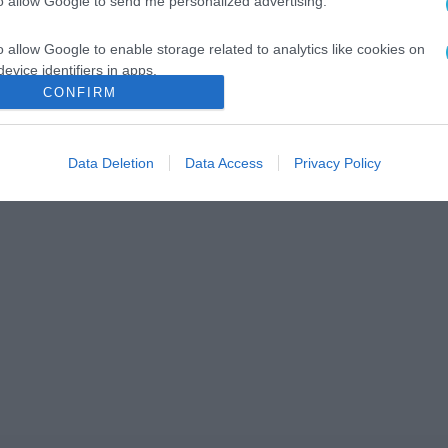
to allow Google to send me personalized advertising.
o allow Google to enable storage related to analytics like cookies on
evice identifiers in apps.
CONFIRM
o allow Google to enable storage related to functionality of the website
Data Deletion
Data Access
Privacy Policy
o allow Google to enable storage related to personalization.
o allow Google to enable storage related to security, including
cation functionality and fraud prevention, and other user protection.