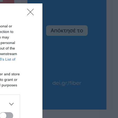
sonal or
ection to
ou may
 personal
out of the
 downstream
B’s List of
er and store
to grant or
ed purposes