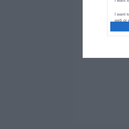
I want 
I want t
web or d
I want t
or app.
I want t
I want t
authenti