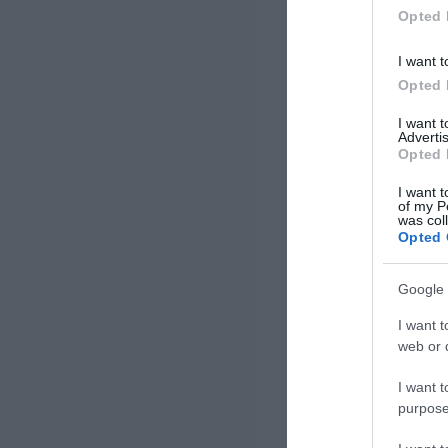
όλο τον […]
Opted 
I want t
Opted 
I want 
Advertis
Opted 
I want t
of my P
was col
Opted 
Google 
I want t
web or d
I want t
purpose