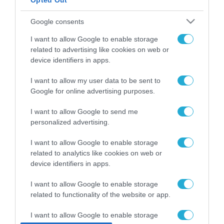
Opted Out
ΡΟΗ ΕΙΔΗΣΕΩΝ
Google consents
Το χρηματοδοτούμενο
I want to allow Google to enable storage
από την ΕΕ έργο “The
related to advertising like cookies on web or
Gaming Police”
device identifiers in apps.
ενισχύει την ασφάλεια
31.07.2026
των παιδιών στο
I want to allow my user data to be sent to
διαδίκτυο
ΑΑΔΕ: Διευκρινίσεις
Google for online advertising purposes.
για τα πρόστιμα σε
παραβάσεις που
I want to allow Google to send me
αφορούν τους ΦΗΜ
personalized advertising.
31.07.2026
I want to allow Google to enable storage
Σ. Καλαφάτης: «Η
related to analytics like cookies on web or
Τεχνητή Νοημοσύνη
device identifiers in apps.
δεν είναι απλώς μια
νέα τεχνολογία, είναι
31.07.2026
I want to allow Google to enable storage
μια νέα βιομηχανική
επανάσταση»
related to functionality of the website or app.
Νέος οδηγός του ΕΚΤ
για τη χρηματοδότηση
I want to allow Google to enable storage