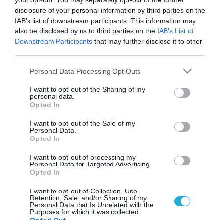
your opt-out. You may separately opt-out of the further
disclosure of your personal information by third parties on the
IAB’s list of downstream participants. This information may
also be disclosed by us to third parties on the
IAB’s List of
Downstream Participants
that may further disclose it to other
third parties.
Please note that this website/app uses one or more Google
Personal Data Processing Opt Outs
services and may gather and store information including but
not limited to your visit or usage behaviour. You may click to
I want to opt-out of the Sharing of my
personal data.
grant or deny consent to Google and its third-party tags to
Opted In
use your data for below specified purposes in below Google
consent section.
I want to opt-out of the Sale of my
Personal Data.
Opted In
I want to opt-out of processing my
Personal Data for Targeted Advertising.
Opted In
I want to opt-out of Collection, Use,
Retention, Sale, and/or Sharing of my
Personal Data that Is Unrelated with the
Purposes for which it was collected.