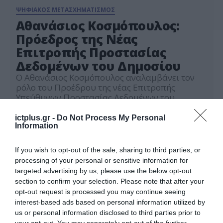
ΨΗΦΙΑΚΟΣ ΜΕΤΑΣΧΗΜΑΤΙΣΜΟΣ
Αθανάσιος Κοσμόπουλος:
Πρόεδρος της Νέας
Επιτροπής Προστασίας
Δεδομένων του Δημοσίου
Ο Αθανάσιος Κοσμόπουλος αναλαμβάνει τον
ρόλο του Προέδρου της νέας Επιτροπής
Υπεύθυνων Προστασίας Δεδομένων του
Δημοσίου, στο πλαίσιο της συνεργασίας των
09.12.2024
υπουργών Ψηφιακής Διακυβέρνησης, Δημήτρη
ictplus.gr -
Do Not Process My Personal
Παπαστεργίου και Δικαιοσύνης, Γιώργου
Information
Φλωρίδη. Ο κ. Κοσμόπουλος, γνωστός για την
εκτενή του εμπειρία στον τομέα της
If you wish to opt-out of the sale, sharing to third parties, or
κυβερνοασφάλειας και της προστασίας
processing of your personal or sensitive information for
δεδομένων, έχει ήδη διακριθεί για τη συμβολή
targeted advertising by us, please use the below opt-out
του στην […]
section to confirm your selection. Please note that after your
opt-out request is processed you may continue seeing
interest-based ads based on personal information utilized by
us or personal information disclosed to third parties prior to