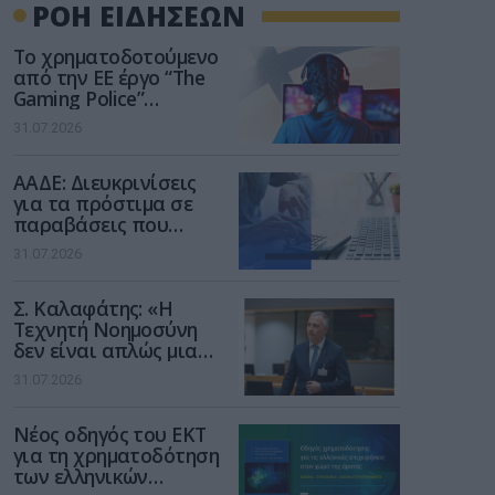
ΡΟΗ ΕΙΔΗΣΕΩΝ
Το χρηματοδοτούμενο
από την ΕΕ έργο “The
Gaming Police”
ενισχύει την ασφάλεια
31.07.2026
των παιδιών στο
διαδίκτυο
ΑΑΔΕ: Διευκρινίσεις
για τα πρόστιμα σε
παραβάσεις που
αφορούν τους ΦΗΜ
31.07.2026
Σ. Καλαφάτης: «Η
Τεχνητή Νοημοσύνη
δεν είναι απλώς μια
νέα τεχνολογία, είναι
31.07.2026
μια νέα βιομηχανική
επανάσταση»
Νέος οδηγός του ΕΚΤ
για τη χρηματοδότηση
των ελληνικών