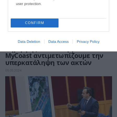
user protection.
CONFIRM
ΤΕΧΝΟΛΟΓΙΕΣ
Data Deletion
Data Access
Privacy Policy
Δημήτρης Παπαστεργίου: Με το
ΜyCoast αντιμετωπίζουμε την
υπερκατάληψη των ακτών
09.05.2024