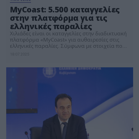
MyCoast: 5.500 καταγγελίες
στην πλατφόρμα για τις
ελληνικές παραλίες
Χιλιάδες είναι οι καταγγελίες στην διαδικτυακή
πλατφόρμα «MyCoast» για αυθαιρεσίες στις
ελληνικές παραλίες. Σύμφωνα με στοιχεία που
παρουσίασε το Mega, μέχρι στιγμής έχουν γίνει
18.07.2025
5.500 καταγγελίες, από τις οποίες έχει εξεταστεί
το 50 με 55%. Οι περισσότερες καταγγελίες
αφορούν: -Ανατολική Αττική -Χαλκιδική
-Πρέβεζα. «Φέτος έχουμε πράγματι 5.500
καταγγελίες, αν συγκριθούν όμως με το περσινό
διάστημα, […]