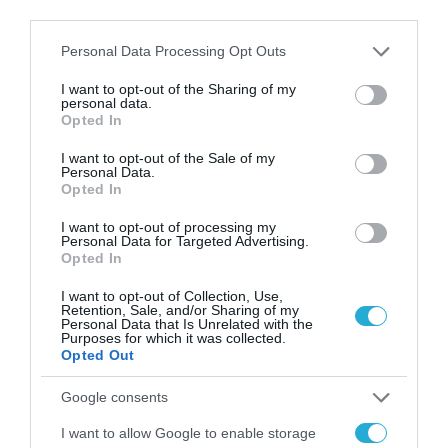
third parties.
Please note that this website/app uses one or more Google
Personal Data Processing Opt Outs
services and may gather and store information including but
not limited to your visit or usage behaviour. You may click to
I want to opt-out of the Sharing of my
personal data.
grant or deny consent to Google and its third-party tags to
Opted In
use your data for below specified purposes in below Google
consent section.
I want to opt-out of the Sale of my
Personal Data.
Opted In
I want to opt-out of processing my
Personal Data for Targeted Advertising.
ΨΗΦΙΑΚΟΣ ΜΕΤΑΣΧΗΜΑΤΙΣΜΟΣ
Opted In
Παπαστεργίου: 8.911 καταγγελίες
I want to opt-out of Collection, Use,
για παρανομίες στις παραλίες
Retention, Sale, and/or Sharing of my
Personal Data that Is Unrelated with the
μέσω του MyCoast
Purposes for which it was collected.
Opted Out
26.06.2024
Google consents
I want to allow Google to enable storage