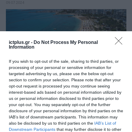
09.07.2024
ictplus.gr -
Do Not Process My Personal
Information
If you wish to opt-out of the sale, sharing to third parties, or
processing of your personal or sensitive information for
targeted advertising by us, please use the below opt-out
section to confirm your selection. Please note that after your
opt-out request is processed you may continue seeing
ΟΙΚΟΝΟΜΙΑ
interest-based ads based on personal information utilized by
Στο 90% η ολοκλήρωση των
us or personal information disclosed to third parties prior to
ηλεκτρονικών δημοπρασιών για
your opt-out. You may separately opt-out of the further
τις παραλίες
disclosure of your personal information by third parties on the
IAB’s list of downstream participants. This information may
26.06.2024
also be disclosed by us to third parties on the
IAB’s List of
Downstream Participants
that may further disclose it to other