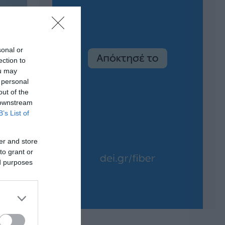
sonal or
ection to
ou may
 personal
out of the
 downstream
B’s List of
er and store
to grant or
ed purposes