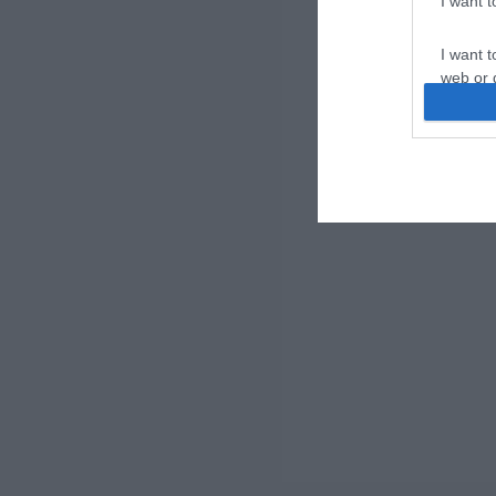
I want 
I want t
web or d
I want t
or app.
I want t
I want t
authenti