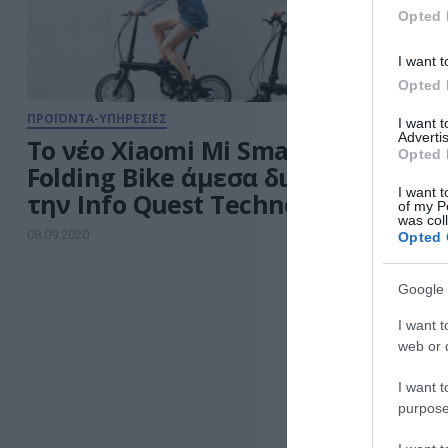
Opted 
I want t
Opted 
ΠΡΟΪΟΝΤΑ-ΥΠΗΡΕΣΙΕΣ
I want 
Advertis
Το νέο Xiaomi Mi Smart Electric
Opted 
Folding Bike άμεσα διαθέσιμo από
I want t
την Info Quest Technologies
of my P
was col
08.09.2020
Opted 
Google 
I want t
web or d
I want t
purpose