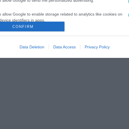
to allow Google to send me personalized advertising.
o allow Google to enable storage related to analytics like cookies on
evice identifiers in apps.
CONFIRM
o allow Google to enable storage related to functionality of the website
Data Deletion
Data Access
Privacy Policy
o allow Google to enable storage related to personalization.
o allow Google to enable storage related to security, including
cation functionality and fraud prevention, and other user protection.