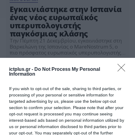
Εγκαινιάστηκε στην Ισπανία
ένας νέος ευρωπαϊκός
υπερυπολογιστής
παγκόσμιας κλάσης
Την Πέμπτη 21 Δεκεμβρίου, εγκαινιάστηκε στη
Βαρκελώνη της Ισπανίας ο MareNostrum 5, ο
πιο πρόσφατος ευρωπαϊκός υπερυπολογιστής
παγκόσμιας κλάσης. Συγκαταλέγεται επί του
22.12.2023
παρόντος στους 10 ισχυρότερους
ictplus.gr -
Do Not Process My Personal
υπερυπολογιστές στον κόσμο, φιλοξενείται στο
Information
κέντρο υπερυπολογιστικής της Βαρκελώνης και
θα είναι προσβάσιμος σε ευρύ φάσμα
Ευρωπαίων χρηστών από τους κλάδους της
If you wish to opt-out of the sale, sharing to third parties, or
επιστήμης και της βιομηχανίας από τον Μάρτιο
processing of your personal or sensitive information for
[…]
targeted advertising by us, please use the below opt-out
section to confirm your selection. Please note that after your
opt-out request is processed you may continue seeing
interest-based ads based on personal information utilized by
us or personal information disclosed to third parties prior to
your opt-out. You may separately opt-out of the further