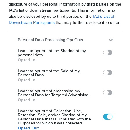
disclosure of your personal information by third parties on the
IAB’s list of downstream participants. This information may
also be disclosed by us to third parties on the
IAB’s List of
Downstream Participants
that may further disclose it to other
third parties.
Please note that this website/app uses one or more Google
Personal Data Processing Opt Outs
services and may gather and store information including but
not limited to your visit or usage behaviour. You may click to
I want to opt-out of the Sharing of my
personal data.
grant or deny consent to Google and its third-party tags to
Opted In
use your data for below specified purposes in below Google
consent section.
I want to opt-out of the Sale of my
Personal Data.
Opted In
I want to opt-out of processing my
Personal Data for Targeted Advertising.
Opted In
I want to opt-out of Collection, Use,
Retention, Sale, and/or Sharing of my
Personal Data that Is Unrelated with the
Purposes for which it was collected.
Opted Out