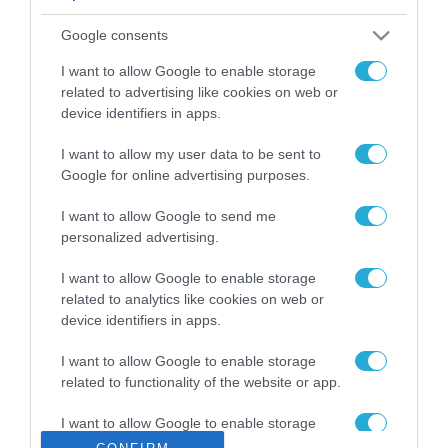
ΡΟΗ ΕΙΔΗΣΕΩΝ
Google consents
Το χρηματοδοτούμενο
από την ΕΕ έργο “The
I want to allow Google to enable storage
Gaming Police”
related to advertising like cookies on web or
ενισχύει την ασφάλεια
device identifiers in apps.
31.07.2026
των παιδιών στο
διαδίκτυο
I want to allow my user data to be sent to
ΑΑΔΕ: Διευκρινίσεις
Google for online advertising purposes.
για τα πρόστιμα σε
παραβάσεις που
I want to allow Google to send me
αφορούν τους ΦΗΜ
31.07.2026
personalized advertising.
Σ. Καλαφάτης: «Η
I want to allow Google to enable storage
Τεχνητή Νοημοσύνη
related to analytics like cookies on web or
δεν είναι απλώς μια
device identifiers in apps.
νέα τεχνολογία, είναι
31.07.2026
μια νέα βιομηχανική
I want to allow Google to enable storage
επανάσταση»
related to functionality of the website or app.
Νέος οδηγός του ΕΚΤ
για τη χρηματοδότηση
I want to allow Google to enable storage
των ελληνικών
related to personalization.