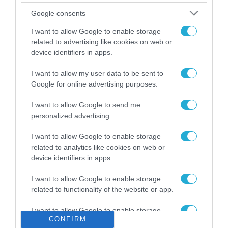
Το χρηματοδοτούμενο
Google consents
από την ΕΕ έργο “The
Gaming Police”
I want to allow Google to enable storage
ενισχύει την ασφάλεια
related to advertising like cookies on web or
31.07.2026
των παιδιών στο
device identifiers in apps.
διαδίκτυο
ΑΑΔΕ: Διευκρινίσεις
I want to allow my user data to be sent to
για τα πρόστιμα σε
Google for online advertising purposes.
παραβάσεις που
αφορούν τους ΦΗΜ
31.07.2026
I want to allow Google to send me
personalized advertising.
Σ. Καλαφάτης: «Η
Τεχνητή Νοημοσύνη
I want to allow Google to enable storage
δεν είναι απλώς μια
related to analytics like cookies on web or
νέα τεχνολογία, είναι
device identifiers in apps.
31.07.2026
μια νέα βιομηχανική
επανάσταση»
I want to allow Google to enable storage
Νέος οδηγός του ΕΚΤ
related to functionality of the website or app.
για τη χρηματοδότηση
των ελληνικών
I want to allow Google to enable storage
επιχειρήσεων στον
31.07.2026
CONFIRM
related to personalization.
χώρο της άμυνας