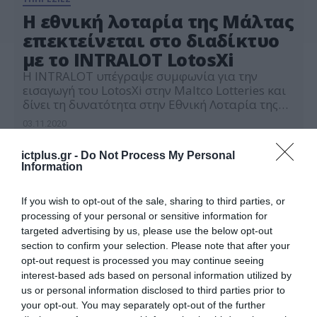
Η εθνική λοταρία της Μάλτας
επεκτείνεται στο διαδίκτυο
με το INTRALOT LotosXi
Η INTRALOT υπέγραψε συμφωνία για την
εισαγωγή του LotosXi στην Maltco Lotteries και
δίνει τη δυνατότητα στην Εθνική Λοταρία της
Μάλτας να επεκτείνει τα αριθμοπαιχνίδια της
03.11.2020
στο διαδίκτυο. Συνεπής στη στρατηγική
ψηφιακού μετασχηματισμού, η Maltco Lotteries
ictplus.gr -
Do Not Process My Personal
εξοπλίζεται με την προηγμένη λύση για
Information
Ψηφιακές Λοταρίες, INTRALOT LotosXi, και
δημιουργεί μια συναρπαστική εμπειρία για τα
αγαπημένα παιχνίδια […]
If you wish to opt-out of the sale, sharing to third parties, or
processing of your personal or sensitive information for
targeted advertising by us, please use the below opt-out
section to confirm your selection. Please note that after your
opt-out request is processed you may continue seeing
interest-based ads based on personal information utilized by
us or personal information disclosed to third parties prior to
your opt-out. You may separately opt-out of the further