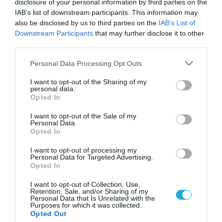
disclosure of your personal information by third parties on the
IAB’s list of downstream participants. This information may
also be disclosed by us to third parties on the
IAB’s List of
Downstream Participants
that may further disclose it to other
third parties.
Please note that this website/app uses one or more Google
Personal Data Processing Opt Outs
services and may gather and store information including but
not limited to your visit or usage behaviour. You may click to
I want to opt-out of the Sharing of my
personal data.
grant or deny consent to Google and its third-party tags to
Opted In
use your data for below specified purposes in below Google
consent section.
I want to opt-out of the Sale of my
Personal Data.
Opted In
I want to opt-out of processing my
Personal Data for Targeted Advertising.
Opted In
I want to opt-out of Collection, Use,
Retention, Sale, and/or Sharing of my
Personal Data that Is Unrelated with the
Purposes for which it was collected.
ΡΟΗ ΕΙΔΗΣΕΩΝ
Opted Out