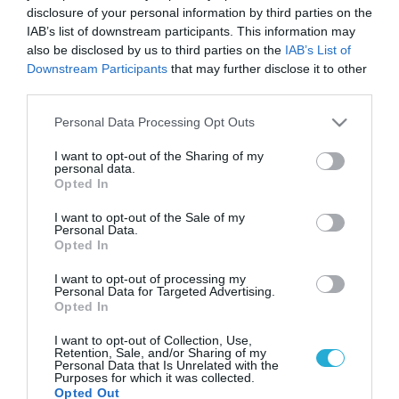
disclosure of your personal information by third parties on the
IAB’s list of downstream participants. This information may
also be disclosed by us to third parties on the
IAB’s List of
Downstream Participants
that may further disclose it to other
third parties.
Please note that this website/app uses one or more Google
Personal Data Processing Opt Outs
services and may gather and store information including but
not limited to your visit or usage behaviour. You may click to
I want to opt-out of the Sharing of my
personal data.
grant or deny consent to Google and its third-party tags to
Opted In
use your data for below specified purposes in below Google
consent section.
I want to opt-out of the Sale of my
Personal Data.
Opted In
I want to opt-out of processing my
Personal Data for Targeted Advertising.
Opted In
I want to opt-out of Collection, Use,
Retention, Sale, and/or Sharing of my
Personal Data that Is Unrelated with the
Purposes for which it was collected.
Opted Out