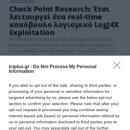
Check Point Research: Έτσι
λειτουργεί ένα real-time
κακόβουλο λογισμικό LogJ4X
Exploitation
H CPR έχει εντοπίσει πολυάριθμες επιθέσεις
που εκμεταλλεύονται την ευπάθεια Log4j και
παρουσιάζει ένα λεπτομερές παράδειγμα για το
πώς λειτουργεί μια πραγματική επίθεση. Ενώ οι
17.12.2021
περισσότεροι από τους χάκερ που
ictplus.gr -
Do Not Process My Personal
εντοπίστηκαν αξιοποίησαν αυτή την ευπάθεια
Information
για να εξάγουν στοιχεία κρυπτογράφησης με
βάση το Linux, οι ερευνητές
της Check Pointεντόπισαν τώρα μια επίθεση
If you wish to opt-out of the sale, sharing to third parties, or
στον κυβερνοχώρο που περιλαμβάνει για
processing of your personal or sensitive information for
πρώτη φορά, ένα μη εντοπισμένο, κακόβουλο
targeted advertising by us, please use the below opt-out
λογισμικό […]
section to confirm your selection. Please note that after your
opt-out request is processed you may continue seeing
interest-based ads based on personal information utilized by
us or personal information disclosed to third parties prior to
your opt-out. You may separately opt-out of the further