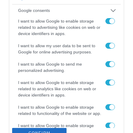
ΡΟΗ ΕΙΔΗΣΕΩΝ
Google consents
Το χρηματοδοτούμενο
από την ΕΕ έργο “The
I want to allow Google to enable storage
Gaming Police”
related to advertising like cookies on web or
ενισχύει την ασφάλεια
device identifiers in apps.
31.07.2026
των παιδιών στο
διαδίκτυο
I want to allow my user data to be sent to
ΑΑΔΕ: Διευκρινίσεις
Google for online advertising purposes.
για τα πρόστιμα σε
παραβάσεις που
I want to allow Google to send me
αφορούν τους ΦΗΜ
31.07.2026
personalized advertising.
Σ. Καλαφάτης: «Η
I want to allow Google to enable storage
Τεχνητή Νοημοσύνη
related to analytics like cookies on web or
δεν είναι απλώς μια
device identifiers in apps.
νέα τεχνολογία, είναι
31.07.2026
μια νέα βιομηχανική
I want to allow Google to enable storage
επανάσταση»
related to functionality of the website or app.
Νέος οδηγός του ΕΚΤ
για τη χρηματοδότηση
I want to allow Google to enable storage
των ελληνικών
related to personalization.