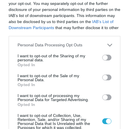
your opt-out. You may separately opt-out of the further
disclosure of your personal information by third parties on the
IAB’s list of downstream participants. This information may
also be disclosed by us to third parties on the
IAB’s List of
Downstream Participants
that may further disclose it to other
third parties.
Please note that this website/app uses one or more Google
Personal Data Processing Opt Outs
services and may gather and store information including but
not limited to your visit or usage behaviour. You may click to
I want to opt-out of the Sharing of my
personal data.
grant or deny consent to Google and its third-party tags to
Opted In
use your data for below specified purposes in below Google
consent section.
I want to opt-out of the Sale of my
Personal Data.
Opted In
I want to opt-out of processing my
Personal Data for Targeted Advertising.
Opted In
I want to opt-out of Collection, Use,
Retention, Sale, and/or Sharing of my
Personal Data that Is Unrelated with the
Purposes for which it was collected.