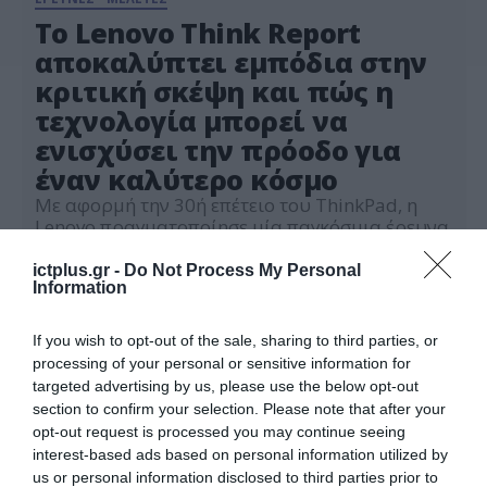
Το Lenovo Think Report
αποκαλύπτει εμπόδια στην
κριτική σκέψη και πώς η
τεχνολογία μπορεί να
ενισχύσει την πρόοδο για
έναν καλύτερο κόσμο
Με αφορμή την 30ή επέτειο του ThinkPad, η
Lenovo πραγματοποίησε μία παγκόσμια έρευνα
για να κατανοήσει τις συνήθειες σκέψης, να
εντοπίσει τα κενά σκέψης και να ανακαλύψει
ictplus.gr -
Do Not Process My Personal
06.10.2022
Information
νέους τρόπους σκέψης, μέσω της τεχνολογίας,
οι οποίοι μπορούν να βελτιώσουν το μέλλον
της ανθρωπότητας
If you wish to opt-out of the sale, sharing to third parties, or
processing of your personal or sensitive information for
targeted advertising by us, please use the below opt-out
section to confirm your selection. Please note that after your
opt-out request is processed you may continue seeing
interest-based ads based on personal information utilized by
us or personal information disclosed to third parties prior to