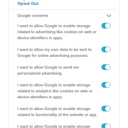
Opted Out
Google consents
ΡΟΗ ΕΙΔΗΣΕΩΝ
I want to allow Google to enable storage
Το χρηματοδοτούμενο
related to advertising like cookies on web or
από την ΕΕ έργο “The
device identifiers in apps.
Gaming Police”
ενισχύει την ασφάλεια
31.07.2026
I want to allow my user data to be sent to
των παιδιών στο
Google for online advertising purposes.
διαδίκτυο
ΑΑΔΕ: Διευκρινίσεις
για τα πρόστιμα σε
I want to allow Google to send me
παραβάσεις που
personalized advertising.
αφορούν τους ΦΗΜ
31.07.2026
I want to allow Google to enable storage
related to analytics like cookies on web or
Σ. Καλαφάτης: «Η
device identifiers in apps.
Τεχνητή Νοημοσύνη
δεν είναι απλώς μια
I want to allow Google to enable storage
νέα τεχνολογία, είναι
31.07.2026
related to functionality of the website or app.
μια νέα βιομηχανική
επανάσταση»
Νέος οδηγός του ΕΚΤ
I want to allow Google to enable storage