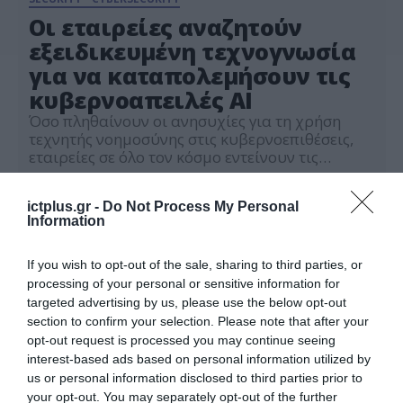
Οι εταιρείες αναζητούν
εξειδικευμένη τεχνογνωσία
για να καταπολεμήσουν τις
κυβερνοαπειλές AI
Όσο πληθαίνουν οι ανησυχίες για τη χρήση
τεχνητής νοημοσύνης στις κυβερνοεπιθέσεις,
εταιρείες σε όλο τον κόσμο εντείνουν τις
προσπάθειές τους για να ενισχύσουν τις
03.12.2024
στρατηγικές κυβερνοασφάλειας, σύμφωνα με
ictplus.gr -
Do Not Process My Personal
έρευνα της Kaspersky. Σε νέα της μελέτη, η
Information
εταιρεία κυβερνοασφάλειας αποκάλυψε ότι το
88% των επαγγελματιών στα πεδία της
Πληροφορικής και της Ασφάλειας
If you wish to opt-out of the sale, sharing to third parties, or
Πληροφοριών αναμένουν αύξηση στην […]
processing of your personal or sensitive information for
targeted advertising by us, please use the below opt-out
section to confirm your selection. Please note that after your
opt-out request is processed you may continue seeing
interest-based ads based on personal information utilized by
us or personal information disclosed to third parties prior to
your opt-out. You may separately opt-out of the further