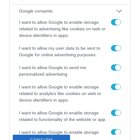
ΡΟΗ ΕΙΔΗΣΕΩΝ
Google consents
Το χρηματοδοτούμενο
από την ΕΕ έργο “The
I want to allow Google to enable storage
Gaming Police”
related to advertising like cookies on web or
ενισχύει την ασφάλεια
device identifiers in apps.
31.07.2026
των παιδιών στο
διαδίκτυο
I want to allow my user data to be sent to
ΑΑΔΕ: Διευκρινίσεις
Google for online advertising purposes.
για τα πρόστιμα σε
παραβάσεις που
I want to allow Google to send me
αφορούν τους ΦΗΜ
31.07.2026
personalized advertising.
Σ. Καλαφάτης: «Η
I want to allow Google to enable storage
Τεχνητή Νοημοσύνη
related to analytics like cookies on web or
δεν είναι απλώς μια
device identifiers in apps.
νέα τεχνολογία, είναι
31.07.2026
μια νέα βιομηχανική
I want to allow Google to enable storage
επανάσταση»
related to functionality of the website or app.
Νέος οδηγός του ΕΚΤ
για τη χρηματοδότηση
I want to allow Google to enable storage
των ελληνικών
related to personalization.