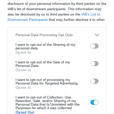
disclosure of your personal information by third parties on the
IAB’s list of downstream participants. This information may
also be disclosed by us to third parties on the
IAB’s List of
Downstream Participants
that may further disclose it to other
third parties.
Please note that this website/app uses one or more Google
Personal Data Processing Opt Outs
services and may gather and store information including but
not limited to your visit or usage behaviour. You may click to
I want to opt-out of the Sharing of my
personal data.
grant or deny consent to Google and its third-party tags to
Opted In
use your data for below specified purposes in below Google
consent section.
I want to opt-out of the Sale of my
Personal Data.
Opted In
I want to opt-out of processing my
Personal Data for Targeted Advertising.
Opted In
I want to opt-out of Collection, Use,
Retention, Sale, and/or Sharing of my
Personal Data that Is Unrelated with the
Purposes for which it was collected.
Opted Out