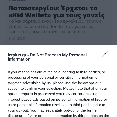
Παπαστεργίου: Έρχεται το
«Kid Wallet» για τους γονείς
Tο λανσάρισμα ενός νέου εργαλείου, του Kid
Wallet, το οποίο θα βοηθά τους γονείς να
προστατεύουν τα παιδιά τους από τους
πιθανούς κινδύνους της τεχνολογίας και της ΑΙ,
11.04.2025
προανήγγειλε ο κ. Δημήτρης Παπαστεργίου,
Υπουργός Ψηφιακής Διακυβέρνησης στο
πλαίσιο του 10oυ Οικονομικού Φόρουμ των
ictplus.gr -
Do Not Process My Personal
Δελφών που πραγματοποιείται στους Δελφούς
Information
9- 12 Απριλίου. Συγκεκριμένα, ο αρμόδιος
υπουργός, […]
If you wish to opt-out of the sale, sharing to third parties, or
processing of your personal or sensitive information for
targeted advertising by us, please use the below opt-out
section to confirm your selection. Please note that after your
opt-out request is processed you may continue seeing
interest-based ads based on personal information utilized by
us or personal information disclosed to third parties prior to
your opt-out. You may separately opt-out of the further
disclosure of your personal information by third parties on the