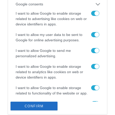
από την ΕΕ έργο “The
Google consents
Gaming Police”
ενισχύει την ασφάλεια
I want to allow Google to enable storage
31.07.2026
των παιδιών στο
related to advertising like cookies on web or
διαδίκτυο
device identifiers in apps.
ΑΑΔΕ: Διευκρινίσεις
για τα πρόστιμα σε
I want to allow my user data to be sent to
παραβάσεις που
Google for online advertising purposes.
αφορούν τους ΦΗΜ
31.07.2026
I want to allow Google to send me
personalized advertising.
Σ. Καλαφάτης: «Η
Τεχνητή Νοημοσύνη
δεν είναι απλώς μια
I want to allow Google to enable storage
νέα τεχνολογία, είναι
related to analytics like cookies on web or
31.07.2026
μια νέα βιομηχανική
device identifiers in apps.
επανάσταση»
Νέος οδηγός του ΕΚΤ
I want to allow Google to enable storage
για τη χρηματοδότηση
related to functionality of the website or app.
των ελληνικών
επιχειρήσεων στον
31.07.2026
I want to allow Google to enable storage
χώρο της άμυνας
CONFIRM
related to personalization.