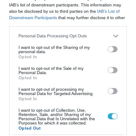
IAB’s list of downstream participants. This information may
also be disclosed by us to third parties on the
IAB’s List of
Downstream Participants
that may further disclose it to other
third parties.
Please note that this website/app uses one or more Google
Personal Data Processing Opt Outs
services and may gather and store information including but
not limited to your visit or usage behaviour. You may click to
I want to opt-out of the Sharing of my
personal data.
grant or deny consent to Google and its third-party tags to
Opted In
use your data for below specified purposes in below Google
consent section.
I want to opt-out of the Sale of my
Personal Data.
Opted In
I want to opt-out of processing my
Personal Data for Targeted Advertising.
Opted In
I want to opt-out of Collection, Use,
Retention, Sale, and/or Sharing of my
Personal Data that Is Unrelated with the
ΡΟΗ ΕΙΔΗΣΕΩΝ
Purposes for which it was collected.
Opted Out
Το χρηματοδοτούμενο