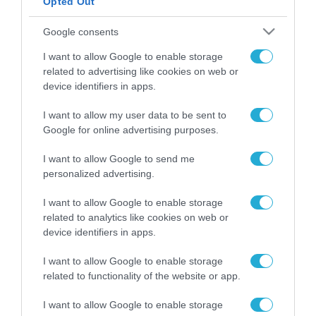
Opted Out
ΡΟΗ ΕΙΔΗΣΕΩΝ
Google consents
Το χρηματοδοτούμενο
I want to allow Google to enable storage
από την ΕΕ έργο “The
related to advertising like cookies on web or
Gaming Police”
device identifiers in apps.
ενισχύει την ασφάλεια
31.07.2026
των παιδιών στο
I want to allow my user data to be sent to
διαδίκτυο
Google for online advertising purposes.
ΑΑΔΕ: Διευκρινίσεις
για τα πρόστιμα σε
παραβάσεις που
I want to allow Google to send me
αφορούν τους ΦΗΜ
personalized advertising.
31.07.2026
I want to allow Google to enable storage
Σ. Καλαφάτης: «Η
related to analytics like cookies on web or
Τεχνητή Νοημοσύνη
device identifiers in apps.
δεν είναι απλώς μια
νέα τεχνολογία, είναι
31.07.2026
I want to allow Google to enable storage
μια νέα βιομηχανική
related to functionality of the website or app.
επανάσταση»
Νέος οδηγός του ΕΚΤ
I want to allow Google to enable storage
για τη χρηματοδότηση