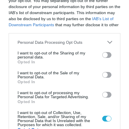
your opt-out. You may separately opt-out of the further
disclosure of your personal information by third parties on the
IAB’s list of downstream participants. This information may
also be disclosed by us to third parties on the
IAB’s List of
Downstream Participants
that may further disclose it to other
third parties.
Please note that this website/app uses one or more Google
Personal Data Processing Opt Outs
services and may gather and store information including but
not limited to your visit or usage behaviour. You may click to
I want to opt-out of the Sharing of my
personal data.
grant or deny consent to Google and its third-party tags to
Opted In
use your data for below specified purposes in below Google
consent section.
I want to opt-out of the Sale of my
Personal Data.
Opted In
I want to opt-out of processing my
Personal Data for Targeted Advertising.
Opted In
I want to opt-out of Collection, Use,
Retention, Sale, and/or Sharing of my
Personal Data that Is Unrelated with the
Purposes for which it was collected.