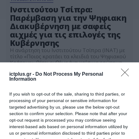
Ινστιτούτου Τσίπρα:
Παρέμβαση για την Ψηφιακη
Διακυβέρνηση με σαφείς
αιχμές για τις επιλογές της
Κυβέρνησης
Η ανάρτηση του Ινστιτούτου Τσίπρα (ΙΝΑΤ) με
τίτλο «Ποιος κρατάει τα κλειδιά του Ψηφιακού
Κράτους;» θέτει ευθέως ένα κρίσιμο ερώτημα
εξουσίας: ποιος ελέγχει πραγματικά το ψηφιακό
03.06.2026
κράτος, το ίδιο το κράτος ή οι ιδιωτικοί
ictplus.gr -
Do Not Process My Personal
Information
τεχνολογικοί πάροχοι που το στηρίζουν. Πίσω
από τον τεχνοκρατικό λόγο για τον ψηφιακό
μετασχηματισμό αναδεικνύεται μια βαθύτερη
If you wish to opt-out of the sale, sharing to third parties, or
πολιτική πραγματικότητα, όπου η […]
processing of your personal or sensitive information for
targeted advertising by us, please use the below opt-out
section to confirm your selection. Please note that after your
opt-out request is processed you may continue seeing
interest-based ads based on personal information utilized by
us or personal information disclosed to third parties prior to