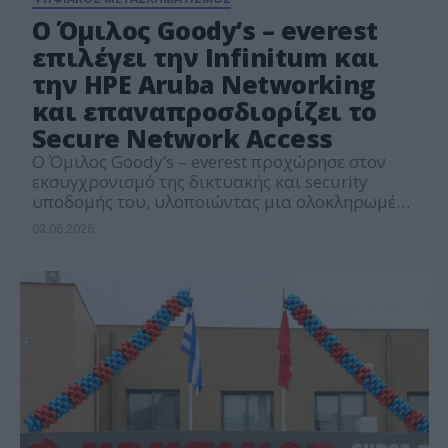
Ο Όμιλος Goody’s – everest
επιλέγει την Infinitum και
την HPE Aruba Networking
και επαναπροσδιορίζει το
Secure Network Access
Ο Όμιλος Goody’s – everest προχώρησε στον
εκσυγχρονισμό της δικτυακής και security
υποδομής του, υλοποιώντας μια ολοκληρωμένη
λύση με Zero Trust αρχιτεκτονική σε
03.06.2026
συνεργασία με την Infinitum και την HPE Aruba
Networking. Η υλοποίηση πραγματοποιήθηκε
στις εγκαταστάσεις της εταιρείας σε Αθήνα και
Θεσσαλονίκη και στόχο είχε την ενίσχυση της
ασφάλειας, του visibility, του Network
Segmentation […]