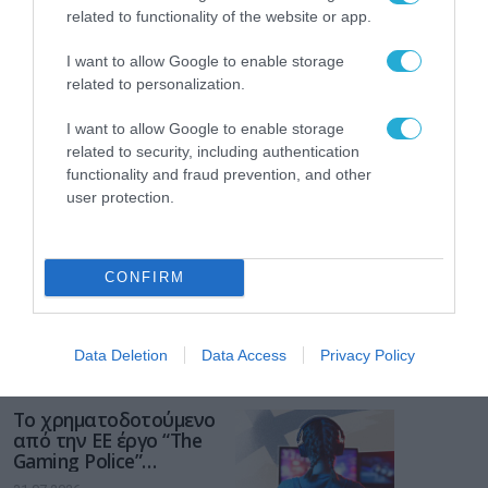
related to functionality of the website or app.
I want to allow Google to enable storage
related to personalization.
I want to allow Google to enable storage
related to security, including authentication
functionality and fraud prevention, and other
user protection.
CONFIRM
Data Deletion
Data Access
Privacy Policy
ΡΟΗ ΕΙΔΗΣΕΩΝ
Το χρηματοδοτούμενο
από την ΕΕ έργο “The
Gaming Police”
ενισχύει την ασφάλεια