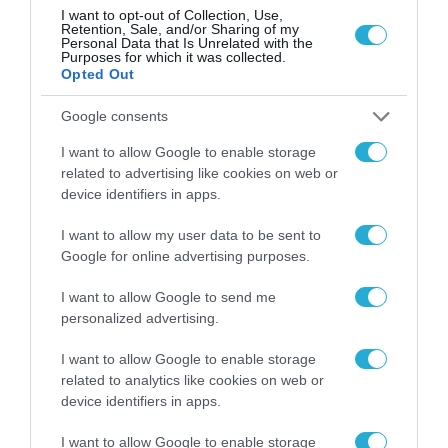
I want to opt-out of Collection, Use,
Η Dialectica εμπιστεύεται την
Retention, Sale, and/or Sharing of my
Infinitum για την αναβάθμιση
Personal Data that Is Unrelated with the
Purposes for which it was collected.
της δικτυακής της υποδομής
Opted Out
28.11.2024
Google consents
I want to allow Google to enable storage
related to advertising like cookies on web or
device identifiers in apps.
I want to allow my user data to be sent to
Google for online advertising purposes.
I want to allow Google to send me
personalized advertising.
I want to allow Google to enable storage
related to analytics like cookies on web or
device identifiers in apps.
I want to allow Google to enable storage