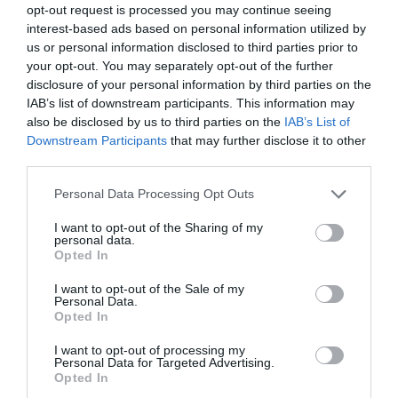
opt-out request is processed you may continue seeing
interest-based ads based on personal information utilized by
ΠΛΗΡΟΦΟΡΙΚΗ
us or personal information disclosed to third parties prior to
H HPE παρουσίασε την
your opt-out. You may separately opt-out of the further
συνδεσιμότητα επόμενης γενιάς
disclosure of your personal information by third parties on the
IAB’s list of downstream participants. This information may
στην MWC 2025
also be disclosed by us to third parties on the
IAB’s List of
11.03.2025
Downstream Participants
that may further disclose it to other
third parties.
Please note that this website/app uses one or more Google
Personal Data Processing Opt Outs
services and may gather and store information including but
not limited to your visit or usage behaviour. You may click to
I want to opt-out of the Sharing of my
personal data.
grant or deny consent to Google and its third-party tags to
Opted In
use your data for below specified purposes in below Google
consent section.
I want to opt-out of the Sale of my
Personal Data.
Opted In
I want to opt-out of processing my
Personal Data for Targeted Advertising.
Opted In
ΕΡΓΑ - ΕΓΚΑΤΑΣΤΑΣΕΙΣ