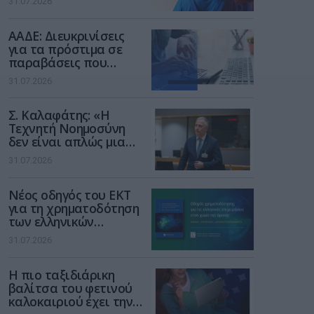
31.07.2026
των παιδιών στο
διαδίκτυο
ΑΑΔΕ: Διευκρινίσεις
για τα πρόστιμα σε
παραβάσεις που
αφορούν τους ΦΗΜ
31.07.2026
Σ. Καλαφάτης: «Η
Τεχνητή Νοημοσύνη
δεν είναι απλώς μια
νέα τεχνολογία, είναι
31.07.2026
μια νέα βιομηχανική
επανάσταση»
Νέος οδηγός του ΕΚΤ
για τη χρηματοδότηση
των ελληνικών
επιχειρήσεων στον
31.07.2026
χώρο της άμυνας
Η πιο ταξιδιάρικη
βαλίτσα του φετινού
καλοκαιριού έχει την