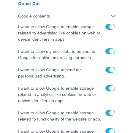
Opted Out
Google consents
ΡΟΗ ΕΙΔΗΣΕΩΝ
I want to allow Google to enable storage
Το χρηματοδοτούμενο
related to advertising like cookies on web or
από την ΕΕ έργο “The
device identifiers in apps.
Gaming Police”
ενισχύει την ασφάλεια
31.07.2026
I want to allow my user data to be sent to
των παιδιών στο
Google for online advertising purposes.
διαδίκτυο
ΑΑΔΕ: Διευκρινίσεις
για τα πρόστιμα σε
I want to allow Google to send me
παραβάσεις που
personalized advertising.
αφορούν τους ΦΗΜ
31.07.2026
I want to allow Google to enable storage
related to analytics like cookies on web or
Σ. Καλαφάτης: «Η
device identifiers in apps.
Τεχνητή Νοημοσύνη
δεν είναι απλώς μια
I want to allow Google to enable storage
νέα τεχνολογία, είναι
31.07.2026
related to functionality of the website or app.
μια νέα βιομηχανική
επανάσταση»
Νέος οδηγός του ΕΚΤ
I want to allow Google to enable storage