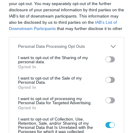
your opt-out. You may separately opt-out of the further
disclosure of your personal information by third parties on the
IAB’s list of downstream participants. This information may
also be disclosed by us to third parties on the
IAB’s List of
Downstream Participants
that may further disclose it to other
third parties.
Please note that this website/app uses one or more Google
Personal Data Processing Opt Outs
services and may gather and store information including but
not limited to your visit or usage behaviour. You may click to
I want to opt-out of the Sharing of my
personal data.
grant or deny consent to Google and its third-party tags to
Opted In
use your data for below specified purposes in below Google
consent section.
I want to opt-out of the Sale of my
Personal Data.
Opted In
I want to opt-out of processing my
Personal Data for Targeted Advertising.
Opted In
I want to opt-out of Collection, Use,
Retention, Sale, and/or Sharing of my
Personal Data that Is Unrelated with the
Purposes for which it was collected.