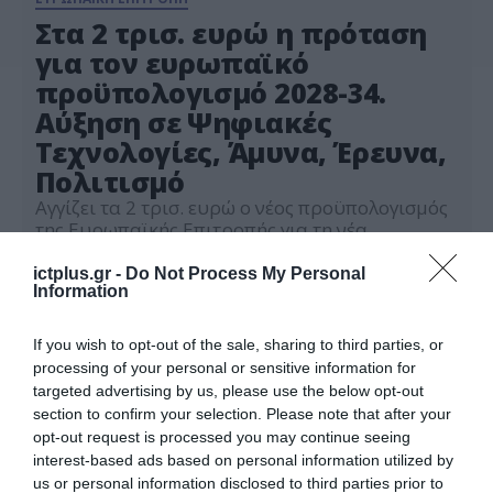
Στα 2 τρισ. ευρώ η πρόταση
για τον ευρωπαϊκό
προϋπολογισμό 2028-34.
Αύξηση σε Ψηφιακές
Τεχνολογίες, Άμυνα, Έρευνα,
Πολιτισμό
Αγγίζει τα 2 τρισ. ευρώ ο νέος προϋπολογισμός
της Ευρωπαϊκής Επιτροπής για τη νέα
προγραμματική περίοδο 2028-2034, σύμφωνα
με την πρόταση της Προέδρου της Ευρωπαϊκής
ictplus.gr -
Do Not Process My Personal
17.07.2025
Information
Επιτροπής, Ούρσουλα φον ντερ Λάιεν. «2 τρισ.
ευρώ για μια νέα εποχή», ανάφερε
χαρακτηριστικά η Ούρσουλα φον ντερ Λάιεν
If you wish to opt-out of the sale, sharing to third parties, or
για να περιγράψει τον νέο Ευρωπαϊκό
processing of your personal or sensitive information for
προϋπολογισμό, ο οποίος αντιστοιχεί στο
targeted advertising by us, please use the below opt-out
1,26% […]
section to confirm your selection. Please note that after your
opt-out request is processed you may continue seeing
interest-based ads based on personal information utilized by
us or personal information disclosed to third parties prior to