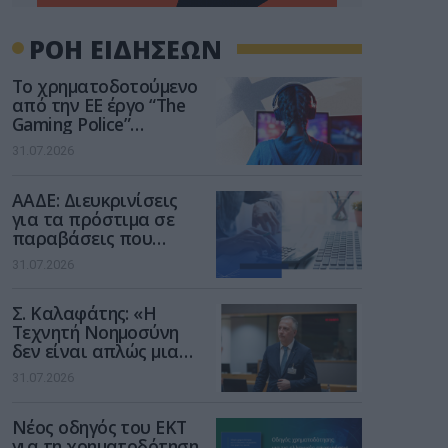
ΡΟΗ ΕΙΔΗΣΕΩΝ
Το χρηματοδοτούμενο
από την ΕΕ έργο “The
Gaming Police”
ενισχύει την ασφάλεια
31.07.2026
των παιδιών στο
διαδίκτυο
ΑΑΔΕ: Διευκρινίσεις
για τα πρόστιμα σε
παραβάσεις που
αφορούν τους ΦΗΜ
31.07.2026
Σ. Καλαφάτης: «Η
Τεχνητή Νοημοσύνη
δεν είναι απλώς μια
νέα τεχνολογία, είναι
31.07.2026
μια νέα βιομηχανική
επανάσταση»
Νέος οδηγός του ΕΚΤ
για τη χρηματοδότηση