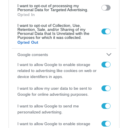
I want to opt-out of processing my
Personal Data for Targeted Advertising.
Opted In
I want to opt-out of Collection, Use,
Retention, Sale, and/or Sharing of my
Personal Data that Is Unrelated with the
Purposes for which it was collected.
Opted Out
Google consents
I want to allow Google to enable storage
related to advertising like cookies on web or
device identifiers in apps.
ΚΥΒΕΡΝΗΣΗ
ΕΚΚΟΜΕΔ: Ρεκόρ αποπληρωμών
I want to allow my user data to be sent to
Google for online advertising purposes.
για το πρόγραμμα Cash Rebate:
54 εκατ. ευρώ η δημόσια δαπάνη
I want to allow Google to send me
στο Α’ εξάμηνο
personalized advertising.
29.07.2025
I want to allow Google to enable storage