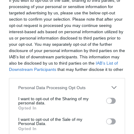
If you wish to opt-out of the sale, sharing to third parties, or
ταινία του
processing of your personal or sensitive information for
targeted advertising by us, please use the below opt-out
18.02.2026
section to confirm your selection. Please note that after your
opt-out request is processed you may continue seeing
interest-based ads based on personal information utilized by
us or personal information disclosed to third parties prior to
your opt-out. You may separately opt-out of the further
disclosure of your personal information by third parties on the
IAB’s list of downstream participants. This information may
also be disclosed by us to third parties on the
IAB’s List of
Downstream Participants
that may further disclose it to other
third parties.
Please note that this website/app uses one or more Google
Personal Data Processing Opt Outs
services and may gather and store information including but
ΣΥΝΕΝΤΕΥΞΕΙΣ
not limited to your visit or usage behaviour. You may click to
I want to opt-out of the Sharing of my
personal data.
Λεωνίδας Χριστόπουλος:
grant or deny consent to Google and its third-party tags to
Opted In
use your data for below specified purposes in below Google
Βάζουμε την Ελλάδα στον
consent section.
I want to opt-out of the Sale of my
παγκόσμιο χάρτη της ψηφιακής
Personal Data.
Opted In
δημιουργίας
09.09.2025