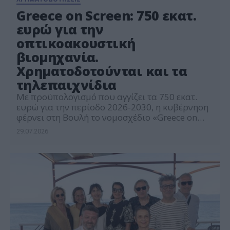
Greece on Screen: 750 εκατ.
ευρώ για την
οπτικοακουστική
βιομηχανία.
Χρηματοδοτούνται και τα
τηλεπαιχνίδια
Με προϋπολογισμό που αγγίζει τα 750 εκατ.
ευρώ για την περίοδο 2026-2030, η κυβέρνηση
φέρνει στη Βουλή το νομοσχέδιο «Greece on
Screen», το οποίο αποτελεί το νέο στρατηγικό
29.07.2026
πλαίσιο για τη χρηματοδότηση της ελληνικής
οπτικοακουστικής βιομηχανίας. Το σχέδιο, που
υλοποιείται μέσω του ΕΚΚΟΜΕΔ, φιλοδοξεί να
μετατρέψει την Ελλάδα σε έναν από τους
σημαντικότερους κόμβους κινηματογραφικών
και τηλεοπτικών παραγωγών […]