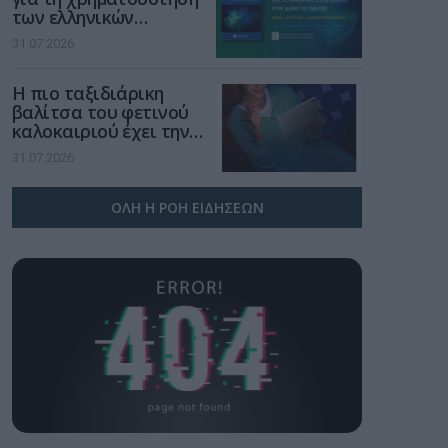
των ελληνικών
επιχειρήσεων στον
31.07.2026
χώρο της άμυνας
Η πιο ταξιδιάρικη
βαλίτσα του φετινού
καλοκαιριού έχει την
υπογραφή της Xiaomi
31.07.2026
ΟΛΗ Η ΡΟΗ ΕΙΔΗΣΕΩΝ