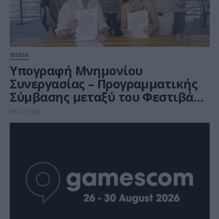
MEDIA
Υπογραφή Μνημονίου
Συνεργασίας – Προγραμματικής
Σύμβασης μεταξύ του Φεστιβάλ
Κινηματογράφου Θεσσαλονίκης
01.07.2026
και του ΕΚΚΟΜΕΔ