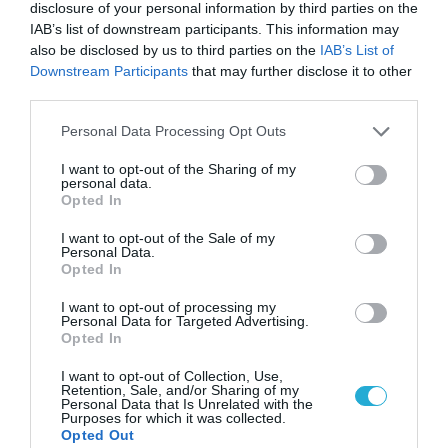
disclosure of your personal information by third parties on the
21.02.2024
IAB’s list of downstream participants. This information may
also be disclosed by us to third parties on the
IAB’s List of
Downstream Participants
that may further disclose it to other
third parties.
Please note that this website/app uses one or more Google
Personal Data Processing Opt Outs
services and may gather and store information including but
not limited to your visit or usage behaviour. You may click to
I want to opt-out of the Sharing of my
personal data.
grant or deny consent to Google and its third-party tags to
Opted In
use your data for below specified purposes in below Google
consent section.
I want to opt-out of the Sale of my
Personal Data.
Opted In
I want to opt-out of processing my
ΣΤΡΑΤΗΓΙΚΗ ΣΥΝΕΡΓΑΣΙΑ
Personal Data for Targeted Advertising.
Η DIVITEC ξεκινάει την εισαγωγή
Opted In
της ιταλικής Celly στην
I want to opt-out of Collection, Use,
Retention, Sale, and/or Sharing of my
ελληνική αγορά
Personal Data that Is Unrelated with the
Purposes for which it was collected.
17.01.2024
Opted Out