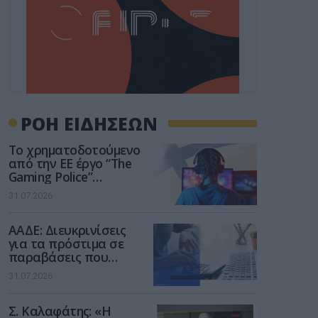
ΡΟΗ ΕΙΔΗΣΕΩΝ
Το χρηματοδοτούμενο
από την ΕΕ έργο “The
Gaming Police”
ενισχύει την ασφάλεια
31.07.2026
των παιδιών στο
διαδίκτυο
ΑΑΔΕ: Διευκρινίσεις
για τα πρόστιμα σε
παραβάσεις που
αφορούν τους ΦΗΜ
31.07.2026
Σ. Καλαφάτης: «Η