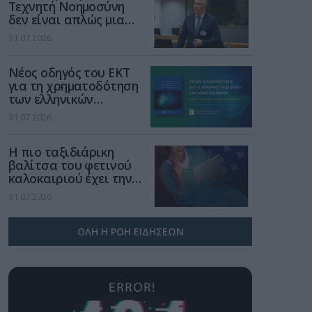
Τεχνητή Νοημοσύνη
δεν είναι απλώς μια
νέα τεχνολογία, είναι
31.07.2026
μια νέα βιομηχανική
επανάσταση»
Νέος οδηγός του ΕΚΤ
για τη χρηματοδότηση
των ελληνικών
επιχειρήσεων στον
31.07.2026
χώρο της άμυνας
Η πιο ταξιδιάρικη
βαλίτσα του φετινού
καλοκαιριού έχει την
υπογραφή της Xiaomi
31.07.2026
ΟΛΗ Η ΡΟΗ ΕΙΔΗΣΕΩΝ