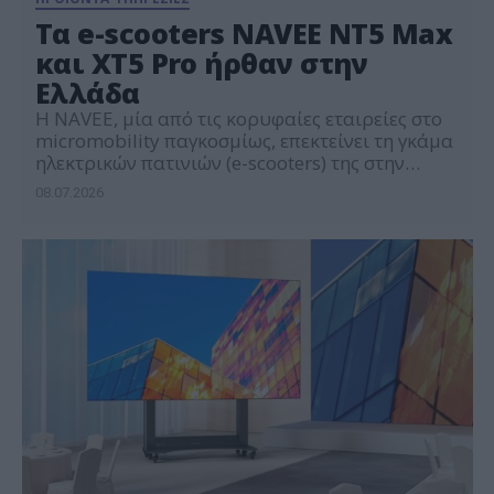
Τα e-scooters NAVEE NT5 Max
και XT5 Pro ήρθαν στην
Ελλάδα
Η NAVEE, μία από τις κορυφαίες εταιρείες στο
micromobility παγκοσμίως, επεκτείνει τη γκάμα
ηλεκτρικών πατινιών (e-scooters) της στην
ελληνική αγορά με δύο νέα μοντέλα, τα NAVEE
08.07.2026
NT5 Max και XT5 Pro. Τα νέα e-scooters
απευθύνονται στους καθημερινούς χρήστες
που επιζητούν ευέλικτη και οικονομική
μετακίνηση, με μεγάλη αυτονομία και ισχύ για
κάθε χρήση, χωρίς όμως να κάνουν
παραχωρήσεις […]