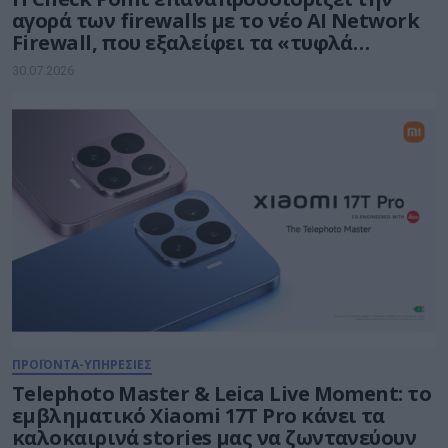
αγορά των firewalls με το νέο AI Network
Firewall, που εξαλείφει τα «τυφλά
σημεία» της Τεχνητής Νοημοσύνης σε
30.07.2026
κάθε δίκτυο
ΠΡΟΪΟΝΤΑ-ΥΠΗΡΕΣΙΕΣ
Telephoto Master & Leica Live Moment: το
εμβληματικό Xiaomi 17Τ Pro κάνει τα
καλοκαιρινά stories μας να ζωντανεύουν