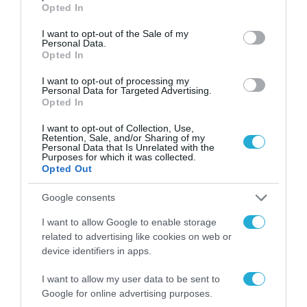
grant or deny consent to Google and its third-party tags to
μια νέα βιομηχανική
Opted In
use your data for below specified purposes in below Google
επανάσταση»
consent section.
Νέος οδηγός του ΕΚΤ
I want to opt-out of the Sale of my
Personal Data.
για τη χρηματοδότηση
Opted In
των ελληνικών
επιχειρήσεων στον
31.07.2026
I want to opt-out of processing my
χώρο της άμυνας
Personal Data for Targeted Advertising.
Opted In
Η πιο ταξιδιάρικη
βαλίτσα του φετινού
I want to opt-out of Collection, Use,
καλοκαιριού έχει την
Retention, Sale, and/or Sharing of my
Personal Data that Is Unrelated with the
υπογραφή της Xiaomi
31.07.2026
Purposes for which it was collected.
Opted Out
ΟΛΗ Η ΡΟΗ ΕΙΔΗΣΕΩΝ
Google consents
I want to allow Google to enable storage
related to advertising like cookies on web or
device identifiers in apps.
I want to allow my user data to be sent to
Google for online advertising purposes.