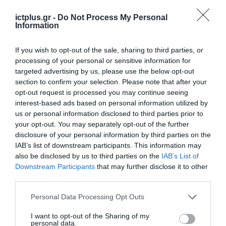
ictplus.gr -
Do Not Process My Personal
Information
If you wish to opt-out of the sale, sharing to third parties, or
ΡΟΗ ΕΙΔΗΣΕΩΝ
processing of your personal or sensitive information for
targeted advertising by us, please use the below opt-out
Το χρηματοδοτούμενο
section to confirm your selection. Please note that after your
από την ΕΕ έργο “The
opt-out request is processed you may continue seeing
Gaming Police”
interest-based ads based on personal information utilized by
ενισχύει την ασφάλεια
31.07.2026
us or personal information disclosed to third parties prior to
των παιδιών στο
your opt-out. You may separately opt-out of the further
διαδίκτυο
ΑΑΔΕ: Διευκρινίσεις
disclosure of your personal information by third parties on the
για τα πρόστιμα σε
IAB’s list of downstream participants. This information may
παραβάσεις που
also be disclosed by us to third parties on the
IAB’s List of
αφορούν τους ΦΗΜ
Downstream Participants
that may further disclose it to other
31.07.2026
third parties.
Σ. Καλαφάτης: «Η
Please note that this website/app uses one or more Google
Personal Data Processing Opt Outs
Τεχνητή Νοημοσύνη
services and may gather and store information including but
δεν είναι απλώς μια
not limited to your visit or usage behaviour. You may click to
I want to opt-out of the Sharing of my
νέα τεχνολογία, είναι
personal data.
31.07.2026