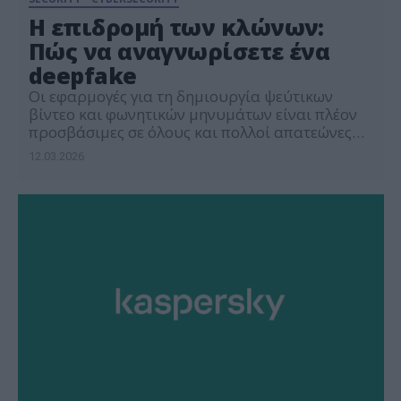
Η επιδρομή των κλώνων:
Πώς να αναγνωρίσετε ένα
deepfake
Οι εφαρμογές για τη δημιουργία ψεύτικων
βίντεο και φωνητικών μηνυμάτων είναι πλέον
προσβάσιμες σε όλους και πολλοί απατεώνες
έχουν τελειοποιήσει την κατασκευή deepfakes.
12.03.2026
Κανείς δεν μπορεί να παραμείνει ασφαλής από
τη συγκεκριμένη απειλή — τα σύγχρονα
τεχνητά νευρωνικά δίκτυα είναι ικανά να
κλωνοποιούν μια ανθρώπινη φωνή έχοντας στη
διάθεσή τους μόλις τρία έως πέντε
δευτερόλεπτα […]