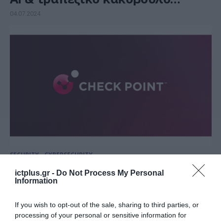
λογισμικό δημιουργούν
04.07.2024
deepfake βίντεο για να κλέψουν
χρήματα
SECURITY - CYBERSECURITY
Τρεις τρόποι με τους οποίους οι
ictplus.gr -
Do Not Process My Personal
εργαζόμενοι μπορούν να
Information
εντοπίσουν μια απάτη deepfake
If you wish to opt-out of the sale, sharing to third parties, or
25.04.2024
processing of your personal or sensitive information for