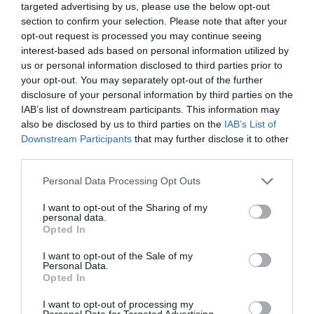
targeted advertising by us, please use the below opt-out
section to confirm your selection. Please note that after your
opt-out request is processed you may continue seeing
interest-based ads based on personal information utilized by
us or personal information disclosed to third parties prior to
your opt-out. You may separately opt-out of the further
disclosure of your personal information by third parties on the
IAB’s list of downstream participants. This information may
also be disclosed by us to third parties on the
IAB’s List of
Downstream Participants
that may further disclose it to other
third parties.
Please note that this website/app uses one or more Google
Personal Data Processing Opt Outs
SECURITY - CYBERSECURITY
services and may gather and store information including but
Προσοχή στα deepfake βίντεο!
not limited to your visit or usage behaviour. You may click to
I want to opt-out of the Sharing of my
personal data.
grant or deny consent to Google and its third-party tags to
Opted In
15.02.2024
use your data for below specified purposes in below Google
consent section.
I want to opt-out of the Sale of my
Personal Data.
Opted In
I want to opt-out of processing my
Personal Data for Targeted Advertising.