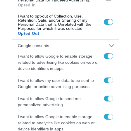
Opted In
I want to opt-out of Collection, Use,
Retention, Sale, and/or Sharing of my
Personal Data that Is Unrelated with the
Purposes for which it was collected.
Opted Out
Google consents
SECURITY - CYBERSECURITY
Με ποιον τρόπο μπορούν τα ΑΙ
I want to allow Google to enable storage
related to advertising like cookies on web or
εργαλεία δημιουργίας deepfake
device identifiers in apps.
να σας εξαπατήσουν
I want to allow my user data to be sent to
14.11.2023
Google for online advertising purposes.
I want to allow Google to send me
personalized advertising.
I want to allow Google to enable storage
related to analytics like cookies on web or
device identifiers in apps.