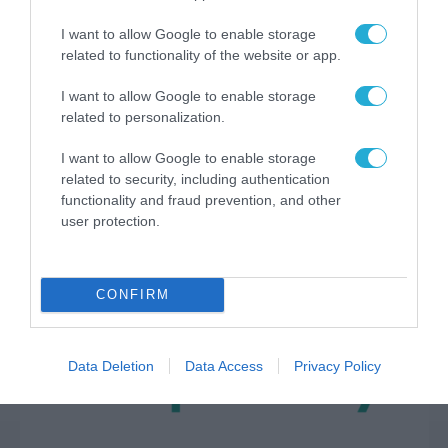
I want to allow Google to enable storage
related to functionality of the website or app.
I want to allow Google to enable storage
related to personalization.
SECURITY - CYBERSECURITY
Τι πρέπει να γνωρίζετε για τον
I want to allow Google to enable storage
σεξουαλικό εκβιασμό με τη
related to security, including authentication
χρήση deepfake
functionality and fraud prevention, and other
user protection.
20.07.2023
CONFIRM
Data Deletion
Data Access
Privacy Policy