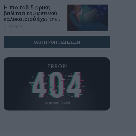
Η πιο ταξιδιάρικη
βαλίτσα του φετινού
καλοκαιριού έχει την
υπογραφή της Xiaomi
31.07.2026
ΟΛΗ Η ΡΟΗ ΕΙΔΗΣΕΩΝ