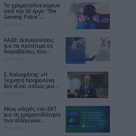
Το χρηματοδοτούμενο
από την ΕΕ έργο “The
Gaming Police”
ενισχύει την ασφάλεια
31.07.2026
των παιδιών στο
διαδίκτυο
ΑΑΔΕ: Διευκρινίσεις
για τα πρόστιμα σε
παραβάσεις που
αφορούν τους ΦΗΜ
31.07.2026
Σ. Καλαφάτης: «Η
Τεχνητή Νοημοσύνη
δεν είναι απλώς μια
νέα τεχνολογία, είναι
31.07.2026
μια νέα βιομηχανική
επανάσταση»
Νέος οδηγός του ΕΚΤ
για τη χρηματοδότηση
των ελληνικών
επιχειρήσεων στον
31.07.2026
χώρο της άμυνας