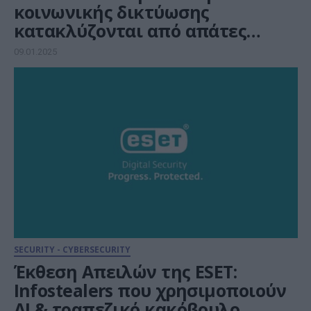
κοινωνικής δικτύωσης
κατακλύζονται από απάτες
deepfake
09.01.2025
SECURITY - CYBERSECURITY
Έκθεση Απειλών της ESET:
Infostealers που χρησιμοποιούν
AI & τραπεζικό κακόβουλο