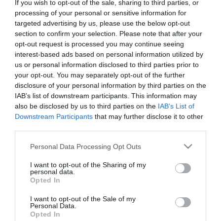
If you wish to opt-out of the sale, sharing to third parties, or
processing of your personal or sensitive information for
targeted advertising by us, please use the below opt-out
section to confirm your selection. Please note that after your
opt-out request is processed you may continue seeing
interest-based ads based on personal information utilized by
MEDIA
us or personal information disclosed to third parties prior to
Χριστουγεννιάτικες ταινίες για
your opt-out. You may separately opt-out of the further
όλη την οικογένεια με την
disclosure of your personal information by third parties on the
Cosmote TV
IAB’s list of downstream participants. This information may
also be disclosed by us to third parties on the
IAB’s List of
04.12.2024
Downstream Participants
that may further disclose it to other
third parties.
Please note that this website/app uses one or more Google
Personal Data Processing Opt Outs
services and may gather and store information including but
not limited to your visit or usage behaviour. You may click to
I want to opt-out of the Sharing of my
personal data.
grant or deny consent to Google and its third-party tags to
Opted In
use your data for below specified purposes in below Google
consent section.
I want to opt-out of the Sale of my
Personal Data.
Opted In