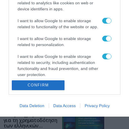
related to analytics like cookies on web or
ΡΟΗ ΕΙΔΗΣΕΩΝ
device identifiers in apps.
Το χρηματοδοτούμενο
από την ΕΕ έργο “The
I want to allow Google to enable storage
Gaming Police”
related to functionality of the website or app.
ενισχύει την ασφάλεια
31.07.2026
των παιδιών στο
I want to allow Google to enable storage
διαδίκτυο
related to personalization.
ΑΑΔΕ: Διευκρινίσεις
για τα πρόστιμα σε
I want to allow Google to enable storage
παραβάσεις που
related to security, including authentication
αφορούν τους ΦΗΜ
31.07.2026
functionality and fraud prevention, and other
user protection.
Σ. Καλαφάτης: «Η
CONFIRM
Τεχνητή Νοημοσύνη
δεν είναι απλώς μια
νέα τεχνολογία, είναι
31.07.2026
μια νέα βιομηχανική
Data Deletion
Data Access
Privacy Policy
επανάσταση»
Νέος οδηγός του ΕΚΤ
για τη χρηματοδότηση
των ελληνικών